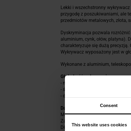
Lekki i wszechstronny wykrywacz
przygodę z poszukiwaniami, ale t
przedmiotów metalowych, złota, sr
Dyskryminacja pozwala rozróżnić r
aluminium, cynk, ołów, platyna).
charakteryzuje się dużą precyzją
Wykrywacz wyposażony jest w gło
Wykonane z aluminium, teleskop
Głębokość wykrywania:
- ​małe przedmioty: do ok. 26 cm,
- średnie przedmioty: do ok. 60 cm
- duże przedmioty: powyżej 160 c
Consent
Dane techniczne
Model: KD10402
Zasilanie: 2x bateria 9 V (brak w 
This website uses cookies
Długość: regulowana od około 10