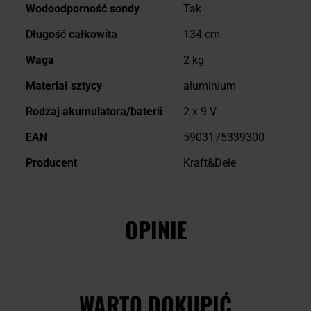
Wodoodporność sondy
Tak
Długość całkowita
134 cm
Waga
2 kg
Materiał sztycy
aluminium
Rodzaj akumulatora/baterii
2 x 9 V
EAN
5903175339300
Producent
Kraft&Dele
OPINIE
WARTO DOKUPIĆ