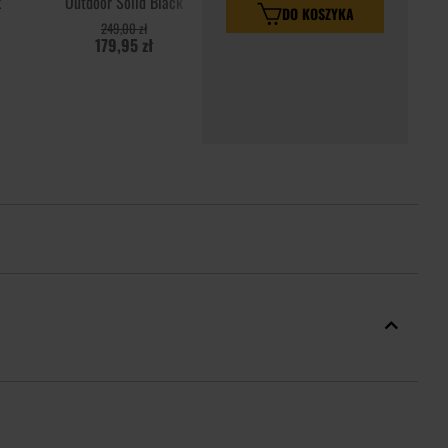
k
Outdoor Solid Black
DO KOSZYKA
249,00 zł
179,95 zł