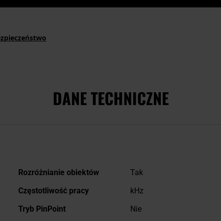
ezpieczeństwo
DANE TECHNICZNE
Więcej
Rozróżnianie obiektów
Tak
informacji
Częstotliwość pracy
kHz
Tryb PinPoint
Nie