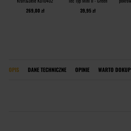
Kraft&Dele KD10402
Tec Typ Mini II - Green
pokrow
269,00 zł
39,95 zł
OPIS
DANE TECHNICZNE
OPINIE
WARTO DOKUP