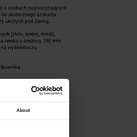
ko o osobach rozpoczynających
ę do skutecznego szukania
czy ukrytych pod ziemią.
ych (złoto, srebro, miedź,
rna cewka o średnicy 190 mm
 na wyświetlaczu.
ytkownika.
About