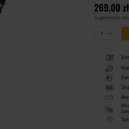
269,00 zł
Sugerowana cen
Zam
Kup
Dar
26
p
Bez
30-
Cen
Spr