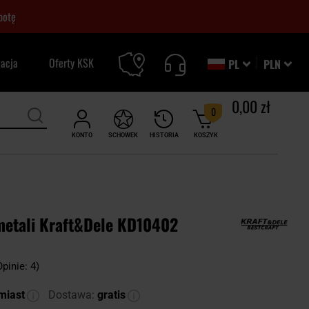
botę
zacja
Oferty KSK
PL
PLN
0,00 zł
0
KONTO
SCHOWEK
HISTORIA
KOSZYK
etali Kraft&Dele KD10402
Opinie: 4)
miast
Dostawa:
gratis