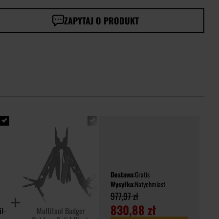
ZAPYTAJ O PRODUKT
Dostawa:
Gratis
Wysyłka:
Natychmiast
977,97 zł
830,88 zł
l-
Multitool Badger