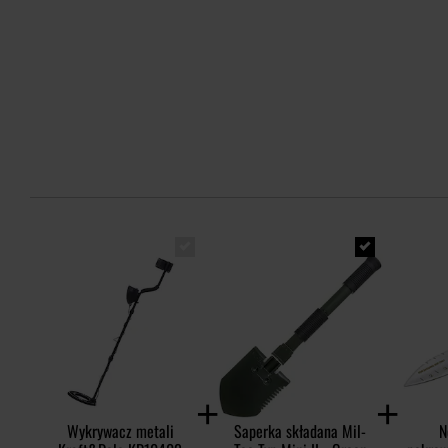
Wykrywacz metali
Saperka składana Mil-
N