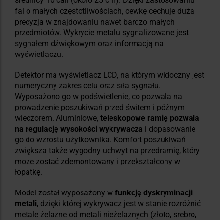
średnicy 10 cali (około 25 cm). Dzięki zastosowaniu
fal o małych częstotliwościach, cewkę cechuje duża
precyzja w znajdowaniu nawet bardzo małych
przedmiotów. Wykrycie metalu sygnalizowane jest
sygnałem dźwiękowym oraz informacją na
wyświetlaczu.
Detektor ma wyświetlacz LCD, na którym widoczny jest
numeryczny zakres celu oraz siła sygnału.
Wyposażono go w podświetlenie, co pozwala na
prowadzenie poszukiwań przed świtem i późnym
wieczorem. Aluminiowe,
teleskopowe ramię pozwala
na regulację wysokości wykrywacza
i dopasowanie
go do wzrostu użytkownika. Komfort poszukiwań
zwiększa także wygodny uchwyt na przedramię, który
może zostać zdemontowany i przekształcony w
łopatkę.
Model został wyposażony w
funkcję dyskryminacji
metali
, dzięki której wykrywacz jest w stanie rozróżnić
metale żelazne od metali nieżelaznych (złoto, srebro,