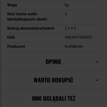
Waga
kg
Ilość tonów audio
3
identyfikujących obiekt
Rodzaj akumulatora/baterii
2 x 9 V
EAN
5903957004051
Producent
Kraft&Dele
OPINIE
WARTO DOKUPIĆ
INNI OGLĄDALI TEŻ