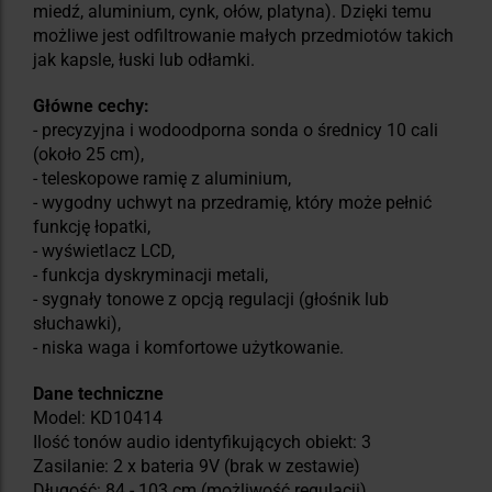
miedź, aluminium, cynk, ołów, platyna). Dzięki temu
możliwe jest odfiltrowanie małych przedmiotów takich
jak kapsle, łuski lub odłamki.
Główne cechy:
- precyzyjna i wodoodporna sonda o średnicy 10 cali
(około 25 cm),
- teleskopowe ramię z aluminium,
- wygodny uchwyt na przedramię, który może pełnić
funkcję łopatki,
- wyświetlacz LCD,
- funkcja dyskryminacji metali,
- sygnały tonowe z opcją regulacji (głośnik lub
słuchawki),
- niska waga i komfortowe użytkowanie.
Dane techniczne
Model: KD10414
Ilość tonów audio identyfikujących obiekt: 3
Zasilanie: 2 x bateria 9V (brak w zestawie)
Długość: 84 - 103 cm (możliwość regulacji)