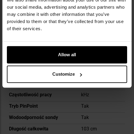
our social media, advertising and analytics partners who
may combine it with other information that you’ve
provided to them or that they’ve collected from your use
Informacja o producencie i bezpieczeństwo
of their services.
DANE TECHNICZNE
Allow all
Customize
Więcej
Rozróżnianie obiektów
Tak
informacji
Częstotliwość pracy
kHz
Tryb PinPoint
Tak
Wodoodporność sondy
Tak
Długość całkowita
103 cm