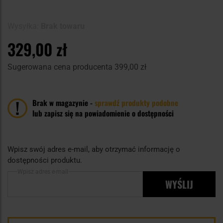
90
100
% of
Wysyłka:
Brak towaru
329,00 zł
Sugerowana cena producenta
399,00 zł
Brak w magazynie -
sprawdź produkty podobne
lub zapisz się na powiadomienie o dostępności
Wpisz swój adres e-mail, aby otrzymać informację o
dostępności produktu.
Wpisz adres e-mail
WYŚLIJ