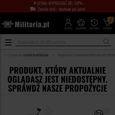
LETNIA WYPRZEDAŻ DO -50%
Zamów dziś - dostawa już jutro!
0
KONTO
SCHOWEK
HISTORIA
KOSZYK
Wykrywacze metali Kraft&Dele
Wykrywacz metali Kraft&Dele KD10414
PRODUKT, KTÓRY AKTUALNIE
OGLĄDASZ JEST NIEDOSTĘPNY.
SPRAWDŹ NASZE PROPOZYCJE