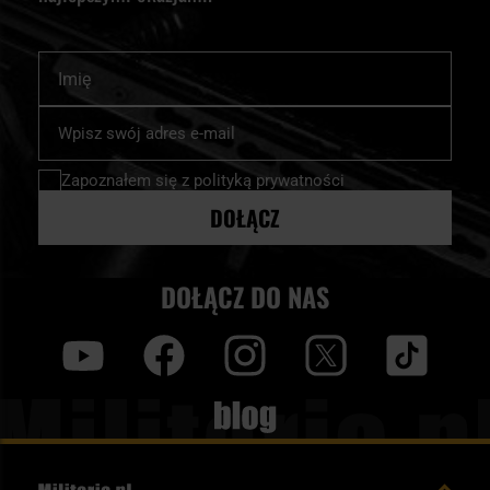
Imię
Subskrybuj
nasz
newsletter:
Zapoznałem się z
polityką prywatności
DOŁĄCZ
DOŁĄCZ DO NAS
y
f
i
t
tt
Blog