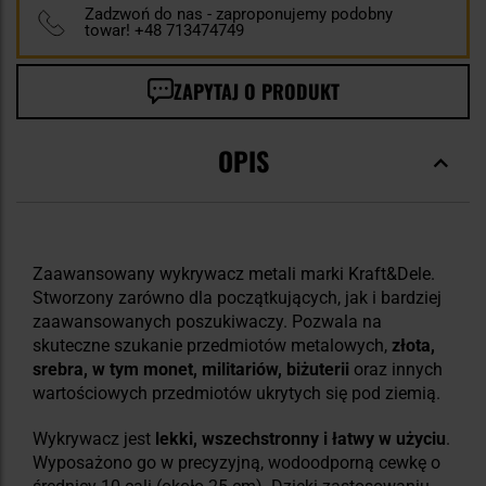
Zadzwoń do nas - zaproponujemy podobny
towar! +48 713474749
ZAPYTAJ O PRODUKT
OPIS
Zaawansowany wykrywacz metali marki Kraft&Dele.
Stworzony zarówno dla początkujących, jak i bardziej
zaawansowanych poszukiwaczy. Pozwala na
skuteczne szukanie przedmiotów metalowych,
złota,
srebra, w tym monet, militariów, biżuterii
oraz innych
wartościowych przedmiotów ukrytych się pod ziemią.
Wykrywacz jest
lekki, wszechstronny i łatwy w użyciu
.
Wyposażono go w precyzyjną, wodoodporną cewkę o