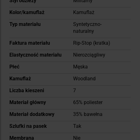
Styl odzieży
Militarny
informacji
Kolor/kamuflaż
Kamuflaż
Typ materiału
Syntetyczno-
naturalny
Faktura materiału
Rip-Stop (kratka)
Elastyczność materiału
Nierozciągliwy
Płeć
Męska
Kamuflaż
Woodland
Liczba kieszeni
7
Materiał główny
65% poliester
Materiał dodatkowy
35% bawełna
Szlufki na pasek
Tak
Membrana
Nie