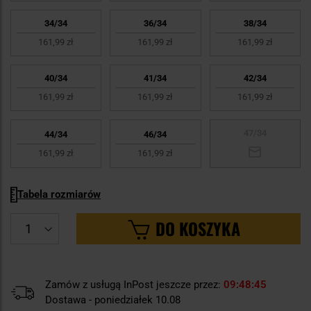
Za duży
2
34/34
36/34
38/34
161,99 zł
161,99 zł
161,99 zł
40/34
41/34
42/34
161,99 zł
161,99 zł
161,99 zł
47/34
44/34
46/34
161,99 zł
161,99 zł
Tabela rozmiarów
DO KOSZYKA
Zamów z usługą InPost jeszcze przez:
09
48
43
Dostawa - poniedziałek 10.08