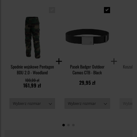
Spodnie wojskowe Pentagon
Pasek Badger Outdoor
Koszulka 
BDU 2.0 - Woodland
Canvas CTB - Black
199,99 zł
29,95 zł
3
161,99 zł