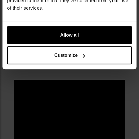
provided to them or that they’ve collected from your use
NAJWAŻNIEJSZE CECHY
of their services.
splot Rip-stop
skład: 65% poliester, 35% bawełna
impregnowany materiał
Allow all
7 kieszeni
zamek YKK
zatrzaski Prym
Customize
nogawki z taśmami
wzmocnione kolana i pośladki