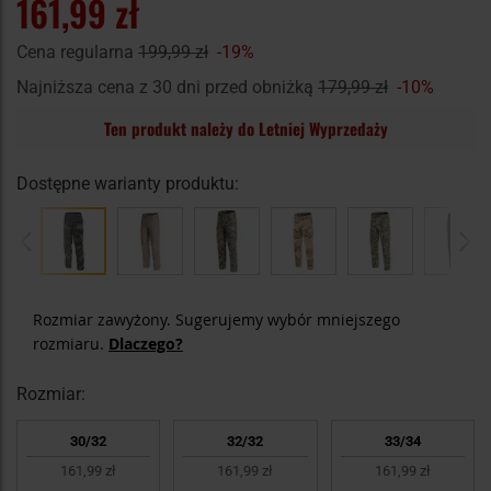
161,99 zł
Cena regularna
199,99 zł
-19%
Najniższa cena z 30 dni przed obniżką
179,99 zł
-10%
Ten produkt należy do Letniej Wyprzedaży
Dostępne warianty produktu:
Rozmiar zawyżony. Sugerujemy wybór mniejszego
rozmiaru.
Dlaczego?
Rozmiar:
30/32
32/32
33/34
Za mały
1
161,99 zł
161,99 zł
161,99 zł
Odpowiedni
3