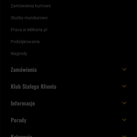
Zamówienia hurtowe
Służby mundurowe
Praca w Militaria.pl
Podziękowania
Nagrody
Zamówienia
Koszt i czas dostawy
Klub Stałego Klienta
Zamów do 23:00 - dostawa jutro!
Co zyskujesz z kontem KSK
Informacje
Paczka w weekend
Jak wykorzystać punkty KSK
Regulamin
Status zamówienia
Porady
Unboxing Militaria.pl
Cookies
Sposoby płatności
Polecane śpiwory na wiosnę
Logowanie
Kategorie