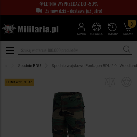
LETNIA WYPRZEDAŻ DO -50%
Zamów dziś - dostawa już jutro!
0
KONTO
SCHOWEK
HISTORIA
KOSZYK
roju
Spodnie BDU
Spodnie wojskowe Pentagon BDU 2.0 - Woodland
LETNIA WYPRZEDAŻ