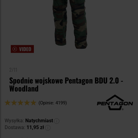
2/11
Spodnie wojskowe Pentagon BDU 2.0 -
Woodland
Ocena:
(Opinie: 4199)
98
100
% of
Wysyłka:
Natychmiast
Dostawa:
11,95 zł