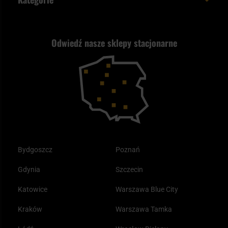
Polityka prywatności
Wysyłka za granicę
Jak wybrać replikę ASG?
Strzelectwo
Nasz asortyment a prawo
Zwroty
ASG czy wiatrówka - co wybrać?
Odwiedź nasze sklepy stacjonarne
Samoobrona
Kupony i kody rabatowe
Reklamacje i gwarancja
Bushcraft - co to jest i jak zacząć?
Outdoor
Tax Free
Plecak ewakuacyjny preppersa
Odzież
Bydgoszcz
Poznań
Gdynia
Szczecin
Katowice
Warszawa Blue City
Kraków
Warszawa Tamka