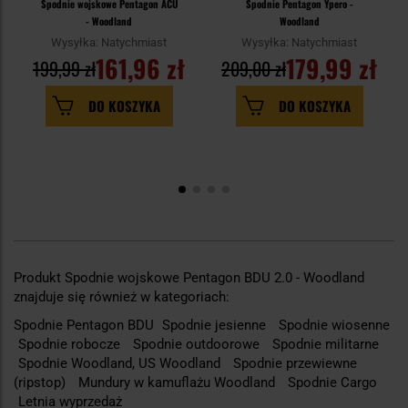
Spodnie wojskowe Pentagon ACU
Spodnie Pentagon Ypero -
- Woodland
Woodland
Wysyłka: Natychmiast
Wysyłka: Natychmiast
161,96 zł
179,99 zł
199,99 zł
209,00 zł
DO KOSZYKA
DO KOSZYKA
Produkt Spodnie wojskowe Pentagon BDU 2.0 - Woodland
znajduje się również w kategoriach:
Spodnie Pentagon BDU
Spodnie jesienne
Spodnie wiosenne
Spodnie robocze
Spodnie outdoorowe
Spodnie militarne
Spodnie Woodland, US Woodland
Spodnie przewiewne
(ripstop)
Mundury w kamuflażu Woodland
Spodnie Cargo
Letnia wyprzedaż