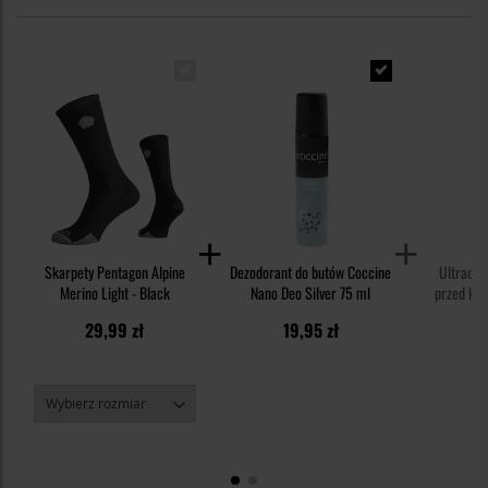
Skarpety Pentagon Alpine
Dezodorant do butów Coccine
Ultradź
Merino Light - Black
Nano Deo Silver 75 ml
przed kle
Military -
29,99 zł
19,95 zł
1