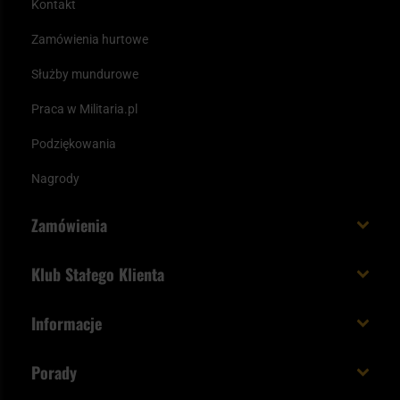
Kontakt
Zamówienia hurtowe
Służby mundurowe
Praca w Militaria.pl
Podziękowania
Nagrody
Zamówienia
Koszt i czas dostawy
Klub Stałego Klienta
Zamów do 23:00 - dostawa jutro!
Co zyskujesz z kontem KSK
Informacje
Paczka w weekend
Jak wykorzystać punkty KSK
Regulamin
Status zamówienia
Porady
Unboxing Militaria.pl
Cookies