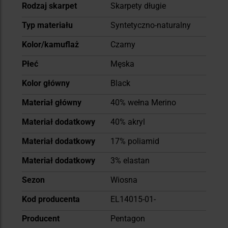
Więcej
Rodzaj skarpet
Skarpety długie
informacji
Typ materiału
Syntetyczno-naturalny
Kolor/kamuflaż
Czarny
Płeć
Męska
Kolor główny
Black
Materiał główny
40% wełna Merino
Materiał dodatkowy
40% akryl
Materiał dodatkowy
17% poliamid
Materiał dodatkowy
3% elastan
Sezon
Wiosna
Kod producenta
EL14015-01-
Producent
Pentagon