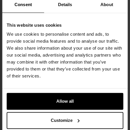
Kolor: Black
Consent
Details
About
Materiał: 40% wełna Merino, 40% akryl, 17% poliamid,
3% elastan
Grubość nici: 1/32
This website uses cookies
Producent:
Pentagon, Grecja
We use cookies to personalise content and ads, to
provide social media features and to analyse our traffic.
We also share information about your use of our site with
Informacja o producencie i bezpieczeństwo
our social media, advertising and analytics partners who
may combine it with other information that you’ve
provided to them or that they’ve collected from your use
of their services.
Allow all
Militaria.pl jest wyłącznym dystrybutorem
marki Pentagon w Polsce.
Customize
Pentagon Tactical to marka z ponad 30-letnim