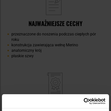
NAJWAŻNIEJSZE CECHY
przeznaczone do noszenia podczas ciepłych pór
roku
konstrukcja zawierająca wełnę Merino
anatomiczny krój
płaskie szwy
DANE TECHNICZNE