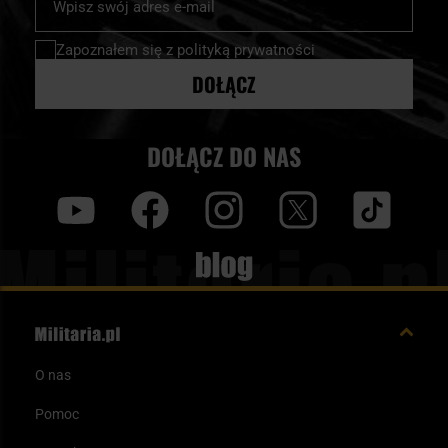
nasz
newsletter:
Zapoznałem się z
polityką prywatności
DOŁĄCZ
DOŁĄCZ DO NAS
y
f
i
t
tt
Blog
O nas
Pomoc