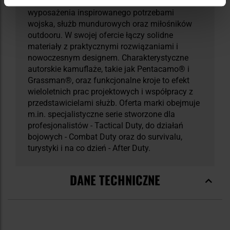
doświadczeniem w tworzeniu odzieży i
wyposażenia inspirowanego potrzebami
wojska, służb mundurowych oraz miłośników
outdooru. W swojej ofercie łączy solidne
materiały z praktycznymi rozwiązaniami i
nowoczesnym designem. Charakterystyczne
autorskie kamuflaże, takie jak Pentacamo® i
Grassman®, oraz funkcjonalne kroje to efekt
wieloletnich prac projektowych i współpracy z
przedstawicielami służb. Oferta marki obejmuje
m.in. specjalistyczne serie stworzone dla
profesjonalistów - Tactical Duty, do działań
bojowych - Combat Duty oraz do survivalu,
turystyki i na co dzień - After Duty.
DANE TECHNICZNE