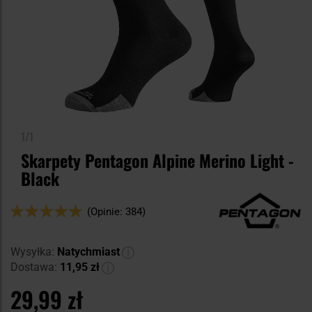
1/1
Skarpety Pentagon Alpine Merino Light -
Black
Ocena:
(Opinie: 384)
96
100
% of
Wysyłka:
Natychmiast
Dostawa:
11,95 zł
29,99 zł