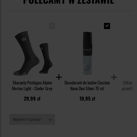
Skarpety Pentagon Alpine
Dezodorant do butów Coccine
Ultradź
Merino Light - Cinder Grey
Nano Deo Silver 75 ml
przed kle
Kid - dl
29,99 zł
19,95 zł
1