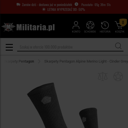
Zamów dziś - dostawa już w poniedziałek
05
g
39
m
50
s
LETNIA WYPRZEDAŻ DO -50%
0
KONTO
SCHOWEK
HISTORIA
KOSZYK
Skarpety Pentagon
Skarpety Pentagon Alpine Merino Light - Cinder Grey