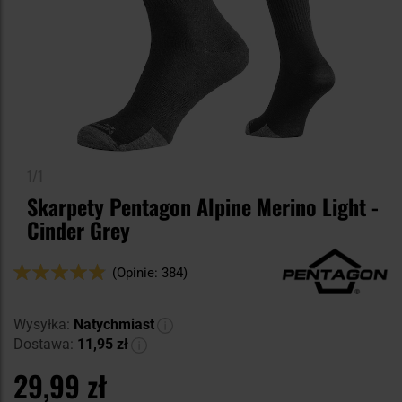
1/1
Skarpety Pentagon Alpine Merino Light -
Cinder Grey
Ocena:
(Opinie: 384)
96
100
% of
Wysyłka:
Natychmiast
Dostawa:
11,95 zł
29,99 zł