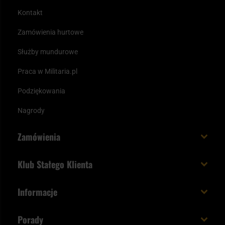
Kontakt
Zamówienia hurtowe
Służby mundurowe
Praca w Militaria.pl
Podziękowania
Nagrody
Zamówienia
Koszt i czas dostawy
Klub Stałego Klienta
Zamów do 23:00 - dostawa jutro!
Co zyskujesz z kontem KSK
Informacje
Paczka w weekend
Jak wykorzystać punkty KSK
Regulamin
Status zamówienia
Porady
Unboxing Militaria.pl