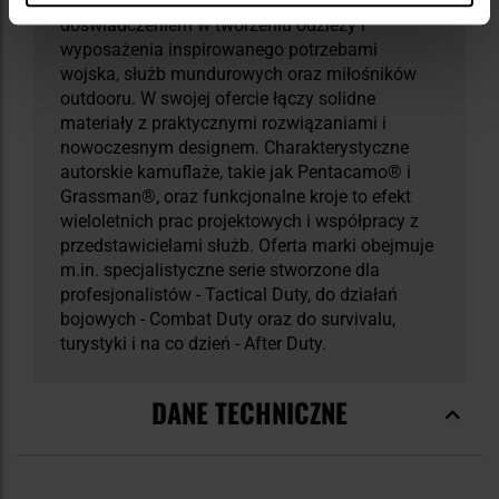
Pentagon Tactical to marka z ponad 30-letnim
doświadczeniem w tworzeniu odzieży i
wyposażenia inspirowanego potrzebami
wojska, służb mundurowych oraz miłośników
outdooru. W swojej ofercie łączy solidne
materiały z praktycznymi rozwiązaniami i
nowoczesnym designem. Charakterystyczne
autorskie kamuflaże, takie jak Pentacamo® i
Grassman®, oraz funkcjonalne kroje to efekt
wieloletnich prac projektowych i współpracy z
przedstawicielami służb. Oferta marki obejmuje
m.in. specjalistyczne serie stworzone dla
profesjonalistów - Tactical Duty, do działań
bojowych - Combat Duty oraz do survivalu,
turystyki i na co dzień - After Duty.
DANE TECHNICZNE