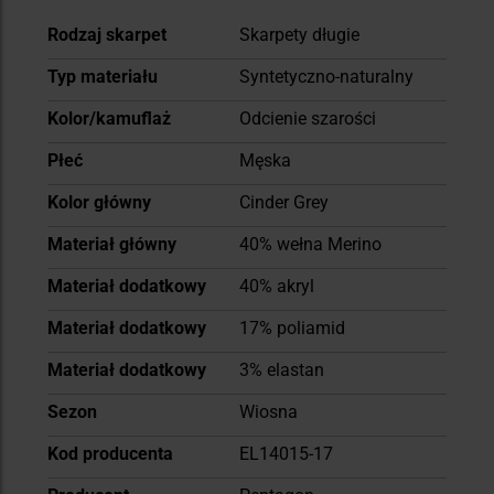
Więcej
Rodzaj skarpet
Skarpety długie
informacji
Typ materiału
Syntetyczno-naturalny
Kolor/kamuflaż
Odcienie szarości
Płeć
Męska
Kolor główny
Cinder Grey
Materiał główny
40% wełna Merino
Materiał dodatkowy
40% akryl
Materiał dodatkowy
17% poliamid
Materiał dodatkowy
3% elastan
Sezon
Wiosna
Kod producenta
EL14015-17