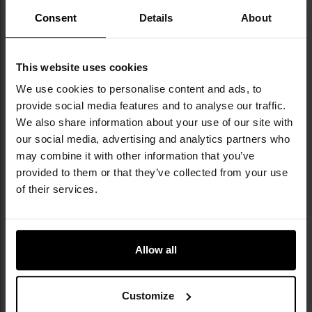
Consent
Details
About
Kolor: Cinder Grey
Materiał: 40% wełna Merino, 40% akryl, 17% poliamid,
3% elastan
Grubość nici: 1/32
This website uses cookies
Producent:
Pentagon, Grecja
We use cookies to personalise content and ads, to
provide social media features and to analyse our traffic.
We also share information about your use of our site with
Informacja o producencie i bezpieczeństwo
our social media, advertising and analytics partners who
may combine it with other information that you’ve
provided to them or that they’ve collected from your use
of their services.
Allow all
Militaria.pl jest wyłącznym dystrybutorem
marki Pentagon w Polsce.
Customize