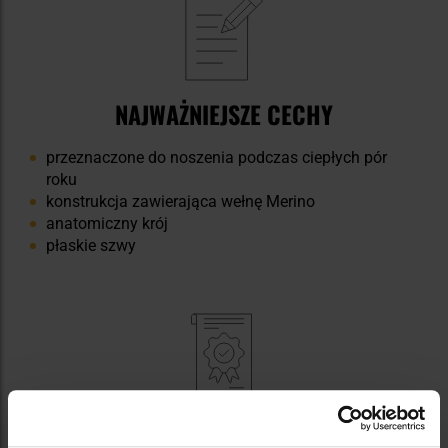
NAJWAŻNIEJSZE CECHY
przeznaczone do noszenia podczas ciepłych pór
roku
konstrukcja zawierająca wełnę Merino
anatomiczny krój
płaskie szwy
DANE TECHNICZNE