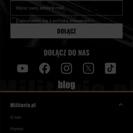
Subskrybuj
nasz
newsletter:
Zapoznałem się z
polityką prywatności
DOŁĄCZ
DOŁĄCZ DO NAS
y
f
i
t
tt
Blog
O nas
Pomoc