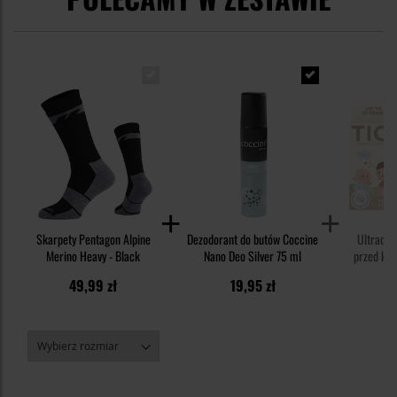
Skarpety Pentagon Alpine
Dezodorant do butów Coccine
Ultradź
Merino Heavy - Black
Nano Deo Silver 75 ml
przed kle
Kid - dl
49,99 zł
19,95 zł
1