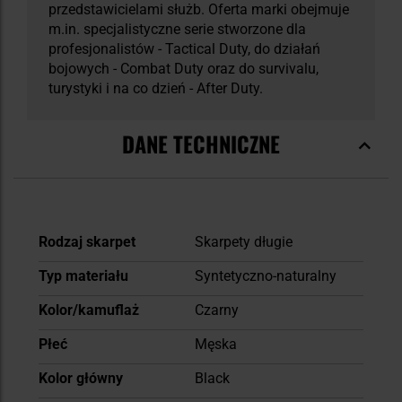
przedstawicielami służb. Oferta marki obejmuje
m.in. specjalistyczne serie stworzone dla
profesjonalistów - Tactical Duty, do działań
bojowych - Combat Duty oraz do survivalu,
turystyki i na co dzień - After Duty.
DANE TECHNICZNE
Więcej
Rodzaj skarpet
Skarpety długie
informacji
Typ materiału
Syntetyczno-naturalny
Kolor/kamuflaż
Czarny
Płeć
Męska
Kolor główny
Black