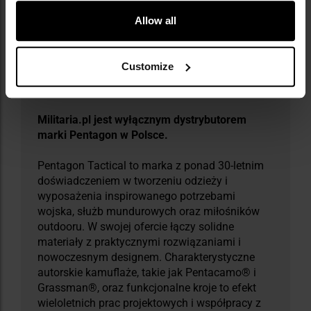
Allow all
Customize
Militaria.pl jest wyłącznym dystrybutorem
marki Pentagon w Polsce.
Pentagon Tactical to marka z ponad 30-letnim
doświadczeniem w tworzeniu odzieży i
wyposażenia inspirowanego potrzebami
wojska, służb mundurowych oraz miłośników
outdooru. W swojej ofercie łączy solidne
materiały z praktycznymi rozwiązaniami i
nowoczesnym designem. Charakterystyczne
autorskie kamuflaże, takie jak Pentacamo® i
Grassman®, oraz funkcjonalne kroje to efekt
wieloletnich prac projektowych i współpracy z