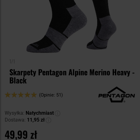
1/1
Skarpety Pentagon Alpine Merino Heavy -
Black
Ocena:
(Opinie: 51)
98
100
% of
Wysyłka:
Natychmiast
Dostawa:
11,95 zł
49,99 zł