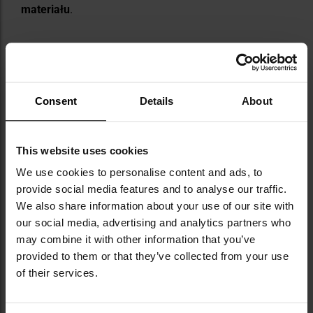
materiału
.
Consent
Details
About
NAJWAŻNIEJSZE CECHY
This website uses cookies
anatomiczny krój i elastyczne wstawki zapewniają
We use cookies to personalise content and ads, to
dobre dopasowanie do kształtu stopy
provide social media features and to analyse our traffic.
szybkoschnący materiał
We also share information about your use of our site with
wykonane w 40% z wełny Merino
wzmocnienia przy palcach i na pięcie
our social media, advertising and analytics partners who
płaskie szwy minimalizują ryzyko otarć
may combine it with other information that you’ve
provided to them or that they’ve collected from your use
of their services.
Informacja o producencie i bezpieczeństwo