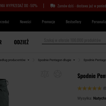
|
TNIA WYPRZEDAŻ DO -50%
Zamów dziś - dostawa już w ponied
przedaż
Nowości
Promocje
Bestsellery
Personali
R
ODZIEŻ
edług producentów
Spodnie Pentagon długie
Spodnie Pentago
Spodnie Pen
Ocena:
(
96
100
% of
Wysyłka:
Natych