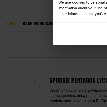
We use cookies to personalis
information about your use of
other information that you’ve
OPIS
DANE TECHNICZNE
CECHY I TECHNOLOGIE
SPODNIE PENTAGON LYC
Spodnie taktyczne stanowiące kom
będącego mieszanką poliestru i b
modelu zastosowano splot RipStop