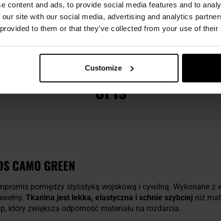
e content and ads, to provide social media features and to analy
 our site with our social media, advertising and analytics partn
 provided to them or that they’ve collected from your use of their
OPINIE
WARTO DOKUPIĆ
Customize
OPIS
OS CAMO GREEN
promis pomiędzy stylistyką wojskową i cywilną. Wykonane z wy
awełny.
Tkanina jest lekka, elastyczna i schnie szybciej
niż mat
, który zwiększa odporność materiału na rozdarcia.