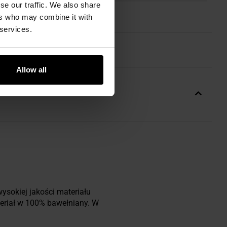
se our traffic. We also share
ers who may combine it with
 services.
Allow all
sokiej jakości materiału
eriał w 100% bawełniany. W