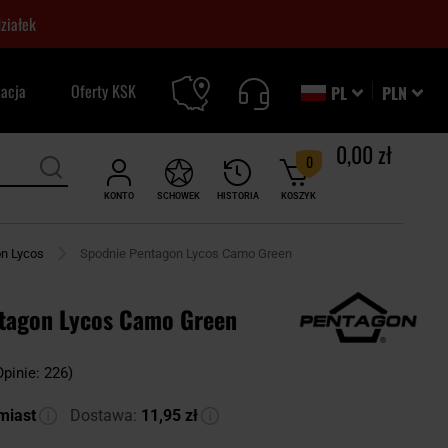
ziałek
zacja
Oferty KSK
PL
PLN
0,00 zł
0
KONTO
SCHOWEK
HISTORIA
KOSZYK
n Lycos
Spodnie Pentagon Lycos Camo Green
tagon Lycos Camo Green
Opinie: 226)
miast
Dostawa:
11,95 zł