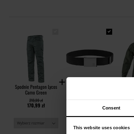
Spodnie Pentagon Lycos
Pasek Badger Outdoor
Bl
Camo Green
Canvas CTB - Black
Penta
219,99 zł
29,95 zł
170,99 zł
Consent
This website uses cookies