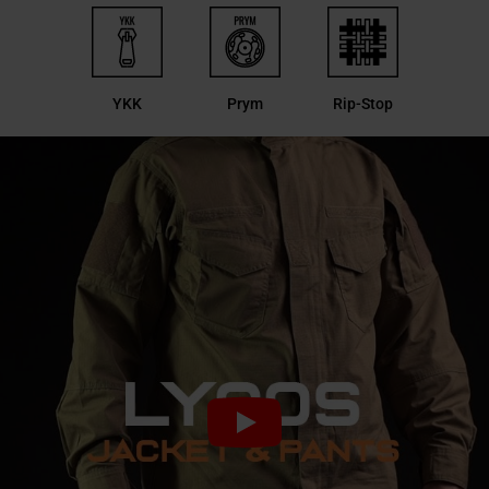
YKK
Prym
Rip-Stop