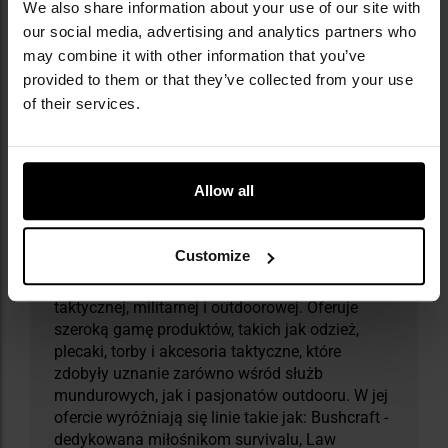
Informacja o producencie i bezpieczeństwo
We also share information about your use of our site with
our social media, advertising and analytics partners who
may combine it with other information that you’ve
provided to them or that they’ve collected from your use
of their services.
Allow all
Militaria.pl jest oficjalnym dystrybutorem
marki Helikon-Tex.
Customize
Helikon-Tex to polska firma założona w 1983
roku, specjalizująca się w produkcji odzieży
taktycznej, militarnej i outdoorowej. Oferuje
szeroką gamę produktów, takich jak odzież,
plecaki, torby i akcesoria taktyczne, które
zdobyły uznanie zarówno wśród służb
mundurowych, jak i pasjonatów outdooru. W jej
ofercie wyróżniają się linie takie jak: Bushcraft -
dedykowana miłośnikom survivalu, Law