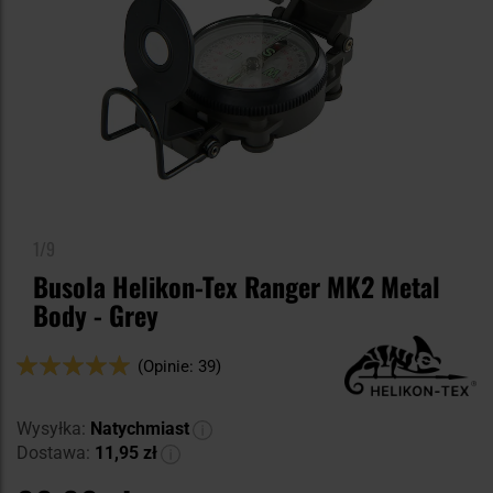
1/9
Busola Helikon-Tex Ranger MK2 Metal
Body - Grey
Ocena:
(Opinie: 39)
100
100
% of
Wysyłka:
Natychmiast
Dostawa:
11,95 zł