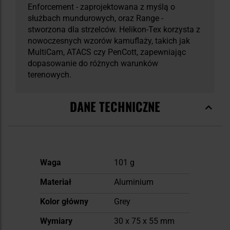
Enforcement - zaprojektowana z myślą o
służbach mundurowych, oraz Range -
stworzona dla strzelców. Helikon-Tex korzysta z
nowoczesnych wzorów kamuflaży, takich jak
MultiCam, ATACS czy PenCott, zapewniając
dopasowanie do różnych warunków
terenowych.
DANE TECHNICZNE
Więcej
Waga
101 g
informacji
Materiał
Aluminium
Kolor główny
Grey
Wymiary
30 x 75 x 55 mm