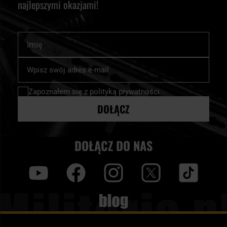
najlepszymi okazjami!
Imię
Subskrybuj
nasz
newsletter:
Zapoznałem się z
polityką prywatności
DOŁĄCZ
DOŁĄCZ DO NAS
y
f
i
t
tt
Blog