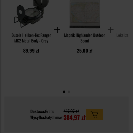
Busola Helikon-Tex Ranger
Mapnik Highlander Outdoor
Lokalizat
MK2 Metal Body - Grey
Scout
89,99 zł
25,00 zł
1
417,97 zł
Dostawa:
Gratis
384,97 zł
Wysyłka:
Natychmiast