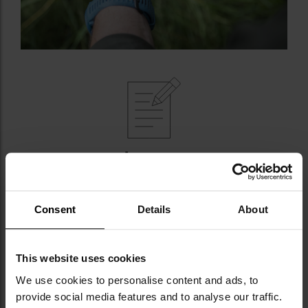
NAJWAŻNIEJSZE CECHY
busola pryzmatyczna (namiarowa)
lekka i wytrzymała obudowa z aluminium
Consent
Details
About
wypełniona płynem
fosforyzująca tarcza
podziałka mapowa w skali 1:25000
This website uses cookies
We use cookies to personalise content and ads, to
provide social media features and to analyse our traffic.