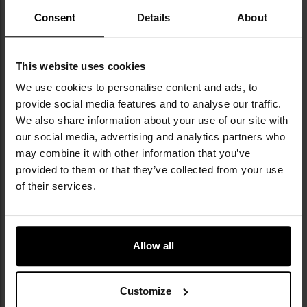
delikatnych powierzchni.
Consent
Details
About
Znajdujący się w komplecie preparat o pojemności
25
ml
nie tylko czyści, ale również tworzy wydajną
powłokę
Anti-Fog,
która skutecznie przeciwdziała
This website uses cookies
parowaniu szkieł.
We use cookies to personalise content and ads, to
provide social media features and to analyse our traffic.
We also share information about your use of our site with
our social media, advertising and analytics partners who
may combine it with other information that you’ve
provided to them or that they’ve collected from your use
of their services.
Allow all
Customize