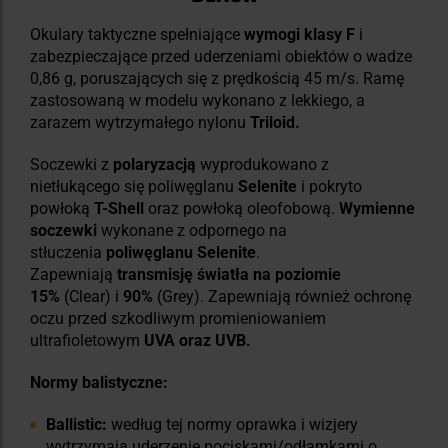
Okulary taktyczne spełniające
wymogi klasy F
i
zabezpieczające przed uderzeniami obiektów o wadze
0,86 g, poruszających się z prędkością 45 m/s. Ramę
zastosowaną w modelu wykonano z lekkiego, a
zarazem wytrzymałego nylonu
Triloid.
Soczewki z
polaryzacją
wyprodukowano z
nietłukącego się poliwęglanu
Selenite
i pokryto
powłoką
T-Shell
oraz powłoką oleofobową.
Wymienne
soczewki
wykonane z odpornego na
stłuczenia
poliwęglanu Selenite
.
Zapewniają
transmisję światła na poziomie
15%
(Clear) i
90%
(Grey). Zapewniają również ochronę
oczu przed szkodliwym promieniowaniem
ultrafioletowym
UVA oraz UVB.
Normy balistyczne:
Ballistic:
według tej normy oprawka i wizjery
wytrzymają uderzenie pociskami/odłamkami o