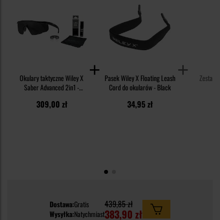
Okulary taktyczne Wiley X
Pasek Wiley X Floating Leash
Zestaw W
Saber Advanced 2in1 -
Cord do okularów - Black
Cl
Grey/Clear/Matte Black +
309,00 zł
34,95 zł
3
Anti-Fog Cleaner Kit - zestaw
439,85 zł
Dostawa:
Gratis
383,90 zł
Wysyłka:
Natychmiast