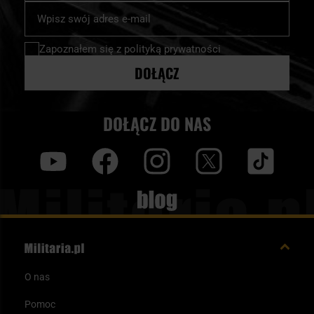
Subskrybuj
nasz
newsletter:
Zapoznałem się z
polityką prywatności
DOŁĄCZ
DOŁĄCZ DO NAS
y
f
i
t
tt
Blog
O nas
Pomoc