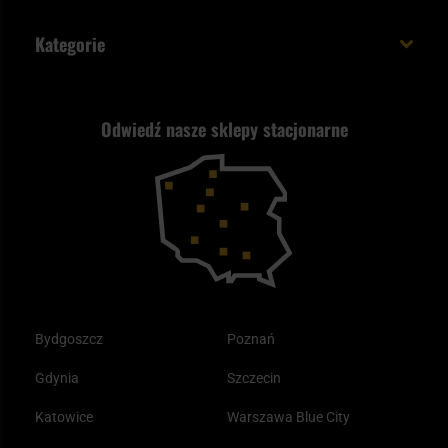
Cookies
Sposoby płatności
Polecane śpiwory na wiosnę
Logowanie
Kategorie
Polityka prywatności
Wysyłka za granicę
Jak wybrać replikę ASG?
Strzelectwo
Nasz asortyment a prawo
Zwroty
ASG czy wiatrówka - co wybrać?
Odwiedź nasze sklepy stacjonarne
Samoobrona
Kupony i kody rabatowe
Reklamacje i gwarancja
Bushcraft - co to jest i jak zacząć?
Outdoor
Tax Free
Plecak ewakuacyjny preppersa
Odzież
Bydgoszcz
Poznań
Gdynia
Szczecin
Katowice
Warszawa Blue City