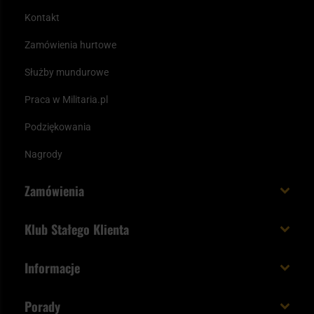
Kontakt
Zamówienia hurtowe
Służby mundurowe
Praca w Militaria.pl
Podziękowania
Nagrody
Zamówienia
Koszt i czas dostawy
Klub Stałego Klienta
Zamów do 23:00 - dostawa jutro!
Co zyskujesz z kontem KSK
Informacje
Paczka w weekend
Jak wykorzystać punkty KSK
Regulamin
Status zamówienia
Porady
Unboxing Militaria.pl