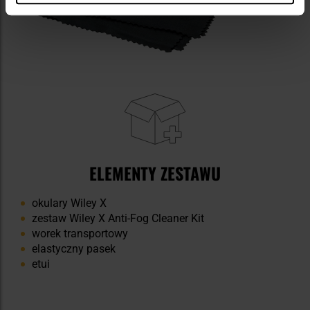
ELEMENTY ZESTAWU
okulary Wiley X
zestaw Wiley X Anti-Fog Cleaner Kit
worek transportowy
elastyczny pasek
etui