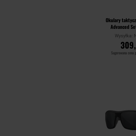
Okulary taktyc
Advanced Se
Grey/Light Ru
Wysyłka:
Anti-Fog Clea
309,
Sugerowana cena 
DO KO
Porównaj