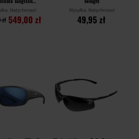
ptivate Tungsten
Twilight
or/Matte Black/Tan
yłka:
Natychmiast
Wysyłka:
Natychmiast
549,00 zł
49,95 zł
 zł
O KOSZYKA
DO KOSZYKA
Dodaj
Dodaj
Porównaj
do
do
schowka
schowk