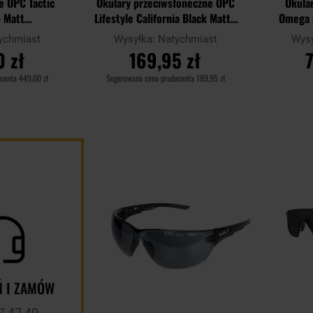
e OPC Tactic
Okulary przeciwsłoneczne OPC
Okular
- Matt
Lifestyle California Black Matt z
Omega -
/Yellow
polaryzacją
Blue Mi
ychmiast
Wysyłka:
Natychmiast
Wys
 zł
169,95 zł
ucenta
449,00 zł
Sugerowana cena producenta
189,95 zł
YKA
DO KOSZYKA
D
Dodaj
Porównaj
Porównaj
do
schowka
 I ZAMÓW
7 47 49