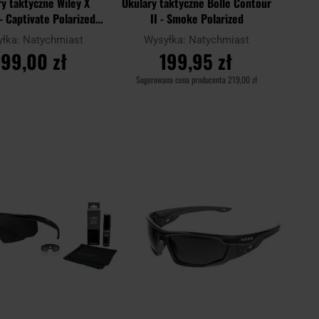
y taktyczne Wiley X
Okulary taktyczne Bolle Contour
 Captivate Polarized
II - Smoke Polarized
rror/Matt Translucent
yłka:
Natychmiast
Wysyłka:
Natychmiast
Black
799,00 zł
199,95 zł
Sugerowana cena producenta
219,00 zł
O KOSZYKA
DO KOSZYKA
Dodaj
Doda
Porównaj
do
do
schowka
scho