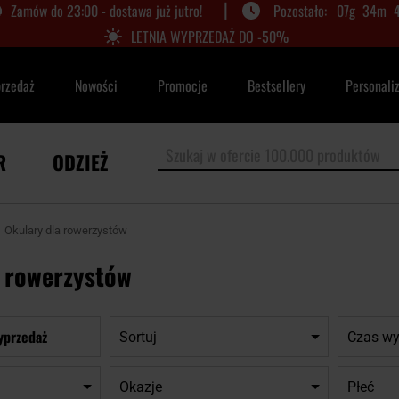
|
Zamów do 23:00 - dostawa już jutro!
07
g
34
m
LETNIA WYPRZEDAŻ DO -50%
przedaż
Nowości
Promocje
Bestsellery
Personali
R
ODZIEŻ
Okulary dla rowerzystów
a rowerzystów
yprzedaż
Sortuj
Czas wy
Okazje
Płeć