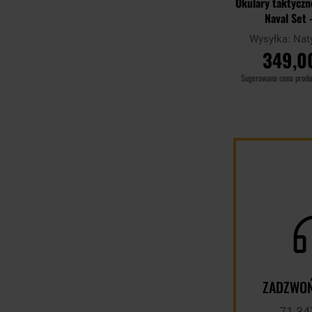
Okulary taktyczn
Naval Set 
Black/Smoke
Wysyłka:
Nat
349,00
Sugerowana cena prod
DO KOSZ
Porównaj
ZADZWOŃ
71 34