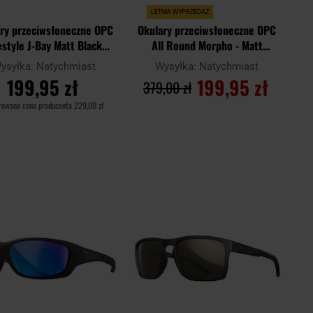
LETNIA WYPRZEDAŻ
ry przeciwsłoneczne OPC
Okulary przeciwsłoneczne OPC
estyle J-Bay Matt Black
All Round Morpho - Matt
oke Revo z polaryzacją
Black/Red/Yellow Set
ysyłka:
Natychmiast
Wysyłka:
Natychmiast
199,95 zł
199,95 zł
379,00 zł
rowana cena producenta
229,00 zł
DO KOSZYKA
DO KOSZYKA
Dodaj
Doda
aj
Porównaj
do
do
schowka
scho