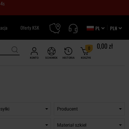
43
s
zacja
Oferty KSK
PL
PLN
0,00 zł
0
KONTO
SCHOWEK
HISTORIA
KOSZYK
syłki
Producent
Materiał szkieł