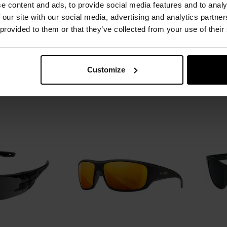
e content and ads, to provide social media features and to analy
LETNIA WYPRZEDAŻ
MĘS
 our site with our social media, advertising and analytics partn
ronne Mechanix
Okulary taktyczne Wiley X Saber
Oku
 provided to them or that they’ve collected from your use of their
ype-N - Clear
Advanced Set 2in1 -
T
Grey/Clear/Matte Black
Natychmiast
Wysyłka:
Natychmiast
W
99 zł
239,00 zł
325,00 zł
Customize
SZYKA
DO KOSZYKA
Dodaj
Dodaj
Porównaj
Porówn
do
do
schowka
schowka