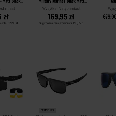
- Matt Black z
Military Marines Black Matt
Ca
cją
Smoke Revo z polaryzacją
Mirr
ychmiast
Wysyłka:
Natychmiast
Wys
 zł
169,95 zł
679,00
ucenta
199,95 zł
Sugerowana cena producenta
199,95 zł
YKA
DO KOSZYKA
D
Dodaj
Dodaj
Porównaj
Porównaj
do
do
schowka
schowka
BESTSELLER