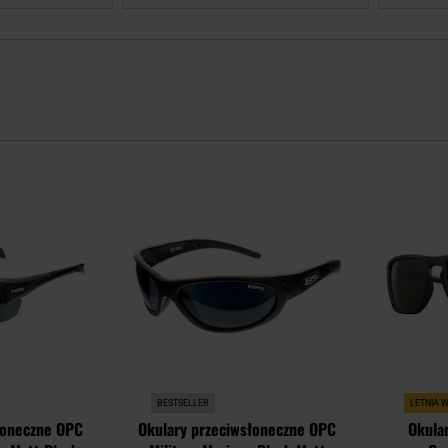
Dodaj
Dodaj
do
do
schowka
schowka
BESTSELLER
LETNIA 
łoneczne OPC
Okulary przeciwsłoneczne OPC
Okular