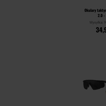
Okulary takty
2.0 
Wysyłka:
34,
DO KO
Porównaj