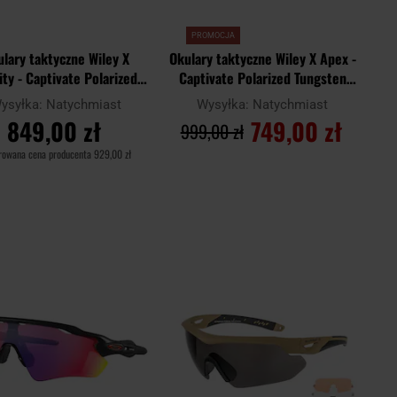
PROMOCJA
lary taktyczne Wiley X
Okulary taktyczne Wiley X Apex -
ity - Captivate Polarized
Captivate Polarized Tungsten
Blue/Black Crystal
Mirror/Matte Black
ysyłka:
Natychmiast
Wysyłka:
Natychmiast
849,00 zł
749,00 zł
999,00 zł
rowana cena producenta
929,00 zł
DO KOSZYKA
DO KOSZYKA
Dodaj
Doda
aj
Porównaj
do
do
schowka
scho