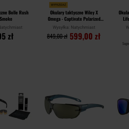
WYPRZEDAŻ
czne Bolle Rush
Okulary taktyczne Wiley X
Okula
- Smoke
Omega - Captivate Polarized
Lif
Bronze Mirror/Matte Black​​​​​​​
Sm
Natychmiast
Wysyłka:
Natychmiast
W
95 zł
599,00 zł
849,00 zł
Suge
SZYKA
DO KOSZYKA
Dodaj
Dodaj
Porównaj
Porówn
do
do
schowka
schowka