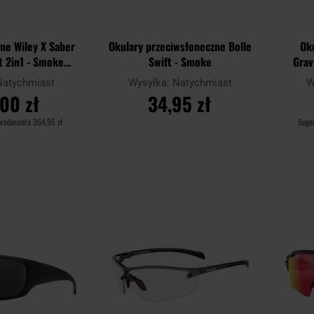
zne Wiley X Saber
Okulary przeciwsłoneczne Bolle
Oku
t 2in1 - Smoke
Swift - Smoke
Grav
st/Matte Black +
Natychmiast
Wysyłka:
Natychmiast
W
ner Kit - zestaw
00 zł
34,95 zł
producenta
364,95 zł
Suge
SZYKA
DO KOSZYKA
Dodaj
Dodaj
Porównaj
Porówn
do
do
schowka
schowka