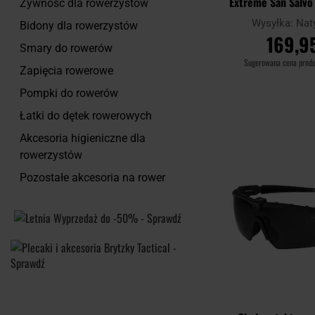
Extreme San Salvo 
Żywność dla rowerzystów
polaryza
Wysyłka:
Nat
Bidony dla rowerzystów
169,95
Smary do rowerów
Sugerowana cena prod
Zapięcia rowerowe
DO KOSZ
Pompki do rowerów
Łatki do dętek rowerowych
Porównaj
Akcesoria higieniczne dla
rowerzystów
Pozostałe akcesoria na rower