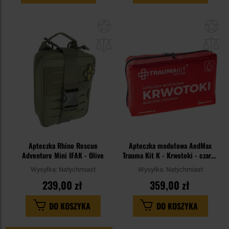
Dodaj
Do
do
do
schowka
sc
Apteczka Rhino Rescue
Apteczka modułowa AedMax
Adventure Mini IFAK - Olive
Trauma Kit K - Krwotoki - czarna
staza
Wysyłka:
Natychmiast
Wysyłka:
Natychmiast
239,00 zł
359,00 zł
DO KOSZYKA
DO KOSZYKA