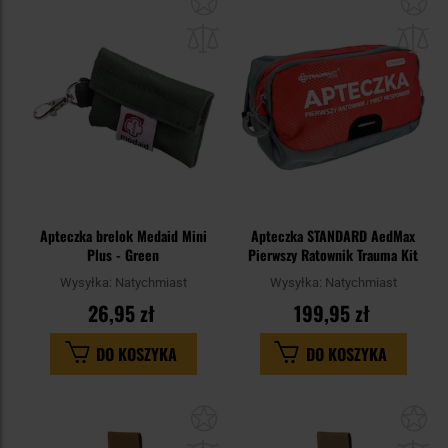
do
do
schowka
sc
Apteczka brelok Medaid Mini
Apteczka STANDARD AedMax
Plus - Green
Pierwszy Ratownik Trauma Kit
Wysyłka:
Natychmiast
Wysyłka:
Natychmiast
26,95 zł
199,95 zł
DO KOSZYKA
DO KOSZYKA
Dodaj
Do
do
do