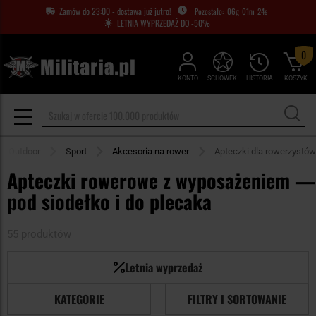
Zamów do 23:00 - dostawa już jutro!
06
g
01
m
22
s
LETNIA WYPRZEDAŻ DO -50%
0
KONTO
SCHOWEK
HISTORIA
KOSZYK
Outdoor
Sport
Akcesoria na rower
Apteczki dla rowerzystów
Apteczki rowerowe z wyposażeniem —
pod siodełko i do plecaka
55 produktów
Letnia wyprzedaż
KATEGORIE
FILTRY I SORTOWANIE