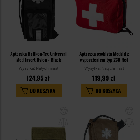
Apteczka Helikon-Tex Universal
Apteczka osobista Medaid z
Med Insert Nylon - Black
wyposażeniem typ 230 Red
Wysyłka:
Natychmiast
Wysyłka:
Natychmiast
124,95 zł
119,99 zł
DO KOSZYKA
DO KOSZYKA
Dodaj
Do
do
do
schowka
sc