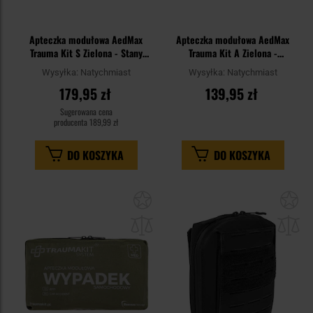
Apteczka modułowa AedMax
Apteczka modułowa AedMax
Trauma Kit S Zielona - Stany
Trauma Kit A Zielona -
Nagłe
RKO/Ochrona osobista
Wysyłka:
Natychmiast
Wysyłka:
Natychmiast
179,95 zł
139,95 zł
Sugerowana cena
producenta
189,99 zł
DO KOSZYKA
DO KOSZYKA
Dodaj
Do
do
do
schowka
sc