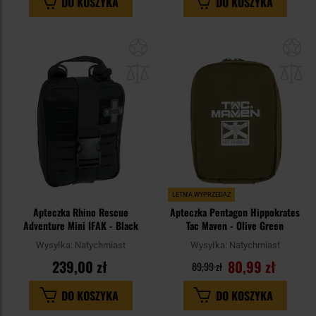
DO KOSZYKA
DO KOSZYKA
Dodaj
Do
do
do
schowka
sc
LETNIA WYPRZEDAŻ
Apteczka Rhino Rescue
Apteczka Pentagon Hippokrates
Adventure Mini IFAK - Black
Tac Maven - Olive Green
Wysyłka:
Natychmiast
Wysyłka:
Natychmiast
239,00 zł
80,99 zł
89,99 zł
DO KOSZYKA
DO KOSZYKA