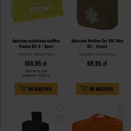
Apteczka modułowa AedMax
Apteczka Helikon-Tex EDC Med
Trauma Kit U - Sport
Kit - Coyote
Wysyłka:
Natychmiast
Wysyłka:
Natychmiast
169,95 zł
69,95 zł
Sugerowana cena
producenta
189,99 zł
DO KOSZYKA
DO KOSZYKA
Dodaj
Do
do
do
schowka
sc