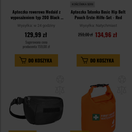
KOŃCÓWKA SERII
Apteczka rowerowa Medaid z
Apteczka Tatonka Basic Hip Belt
wyposażeniem typ 200 Black -
Pouch Erste-Hilfe-Set - Red
wodoodporna
Wysyłka:
w 24 godziny
Wysyłka:
Natychmiast
129,99 zł
134,96 zł
259,00 zł
Sugerowana cena
producenta
159,00 zł
DO KOSZYKA
DO KOSZYKA
Dodaj
Do
do
do
schowka
sc