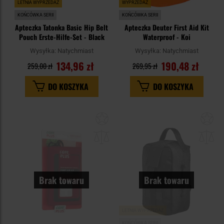
LETNIA WYPRZEDAŻ
WYPRZEDAŻ
KOŃCÓWKA SERII
KOŃCÓWKA SERII
Apteczka Tatonka Basic Hip Belt
Apteczka Deuter First Aid Kit
Pouch Erste-Hilfe-Set - Black
Waterproof - Koi
Wysyłka:
Natychmiast
Wysyłka:
Natychmiast
134,96 zł
190,48 zł
259,00 zł
269,95 zł
DO KOSZYKA
DO KOSZYKA
Dodaj
Do
do
do
schowka
sc
Brak towaru
Brak towaru
LETNIA WYPRZEDAŻ
KOŃCÓWKA SERII