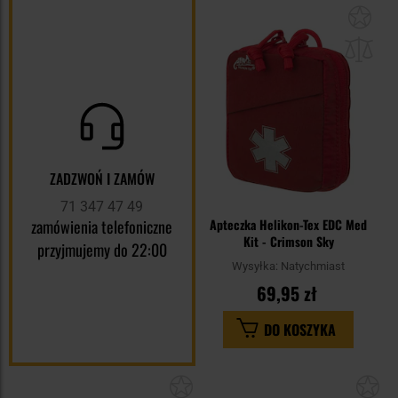
Dod
do
sc
ZADZWOŃ I ZAMÓW
71 347 47 49
zamówienia telefoniczne
Apteczka Helikon-Tex EDC Med
Kit - Crimson Sky
przyjmujemy do 22:00
Wysyłka:
Natychmiast
69,95 zł
DO KOSZYKA
Dodaj
Do