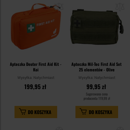
do
do
schowka
sc
Apteczka Deuter First Aid Kit -
Apteczka Mil-Tec First Aid Set
Koi
25 elementów - Olive
Wysyłka:
Natychmiast
Wysyłka:
Natychmiast
199,95 zł
99,95 zł
Sugerowana cena
producenta
119,99 zł
DO KOSZYKA
DO KOSZYKA
Dodaj
Do