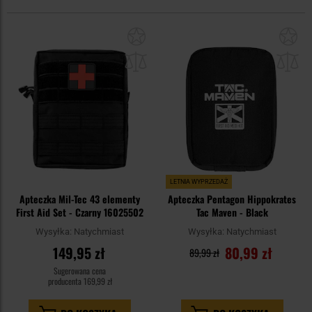
Dodaj
Do
do
do
schowka
sc
LETNIA WYPRZEDAŻ
Apteczka Mil-Tec 43 elementy
Apteczka Pentagon Hippokrates
First Aid Set - Czarny 16025502
Tac Maven - Black
Wysyłka:
Natychmiast
Wysyłka:
Natychmiast
149,95 zł
80,99 zł
89,99 zł
Sugerowana cena
producenta
169,99 zł