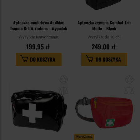
Apteczka modułowa AedMax
Apteczka zrywana Combat Lab
Trauma Kit W Zielona - Wypadek
Molle - Black
Wysyłka:
Natychmiast
Wysyłka:
do 10 dni
199,95 zł
249,00 zł
DO KOSZYKA
DO KOSZYKA
Dodaj
Do
do
do
schowka
sc
WYPRZEDAŻ