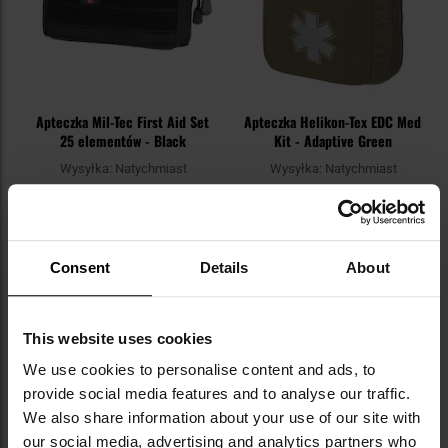
Apteczka Mil-Tec First Aid Set
Apteczka Helikon-Tex EDC Med
25 elementów - Black
Kit - Adaptive Green
Wysyłka:
Natychmiast
Wysyłka:
Natychmiast
99,95 zł
69,95 zł
Sugerowana cena
producenta
119,99 zł
Consent
Details
About
DO KOSZYKA
DO KOSZYKA
This website uses cookies
Dodaj
Do
do
do
We use cookies to personalise content and ads, to
schowka
sc
provide social media features and to analyse our traffic.
We also share information about your use of our site with
our social media, advertising and analytics partners who