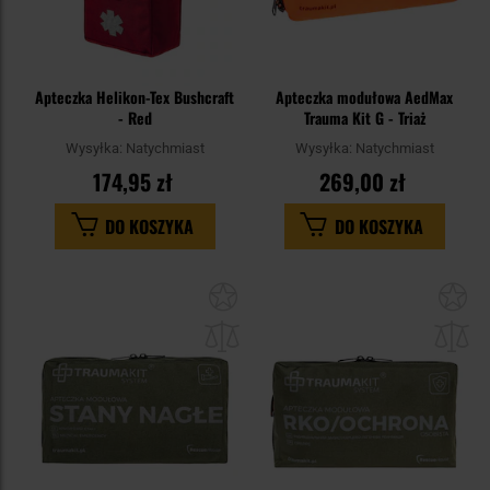
Apteczka Helikon-Tex Bushcraft
Apteczka modułowa AedMax
- Red
Trauma Kit G - Triaż
Wysyłka:
Natychmiast
Wysyłka:
Natychmiast
174,95 zł
269,00 zł
DO KOSZYKA
DO KOSZYKA
Dodaj
Do
do
do
schowka
sc