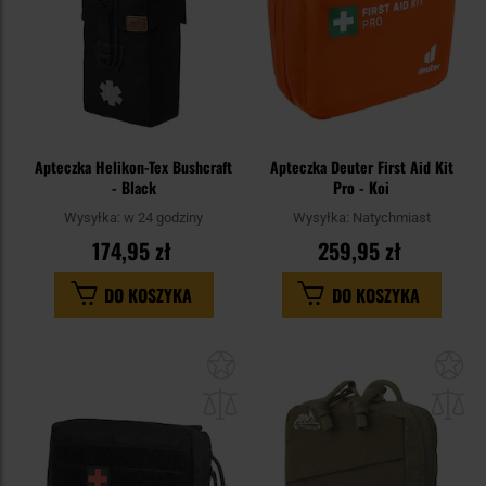
Apteczka Helikon-Tex Bushcraft
Apteczka Deuter First Aid Kit
- Black
Pro - Koi
Wysyłka:
w 24 godziny
Wysyłka:
Natychmiast
174,95 zł
259,95 zł
DO KOSZYKA
DO KOSZYKA
Dodaj
Do
do
do
schowka
sc