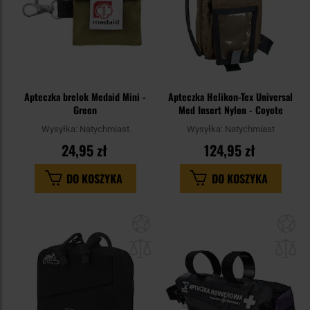
Apteczka brelok Medaid Mini -
Apteczka Helikon-Tex Universal
Green
Med Insert Nylon - Coyote
Wysyłka:
Natychmiast
Wysyłka:
Natychmiast
24,95 zł
124,95 zł
DO KOSZYKA
DO KOSZYKA
Dodaj
Do
do
do
schowka
sc