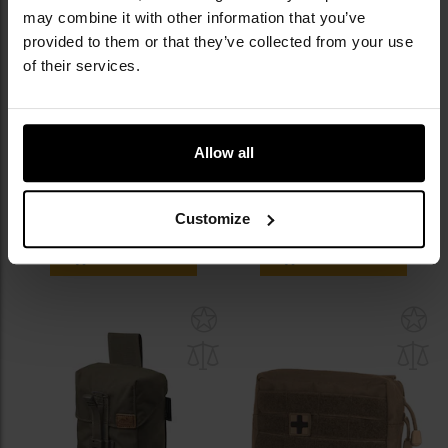
may combine it with other information that you’ve
provided to them or that they’ve collected from your use
of their services.
Apteczka Deuter First Aid Kit
Apteczka Helikon-Tex EDC Med
Allow all
Active - Koi
Kit - Shadow Grey
Wysyłka:
Natychmiast
Wysyłka:
Natychmiast
129,95 zł
69,95 zł
Customize
DO KOSZYKA
DO KOSZYKA
Dodaj
Do
do
do
schowka
sc