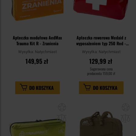
Apteczka modułowa AedMax
Apteczka rowerowa Medaid z
Trauma Kit R - Zranienia
wyposażeniem typ 250 Red -
wodoodporna
Wysyłka:
Natychmiast
Wysyłka:
Natychmiast
149,95 zł
129,99 zł
Sugerowana cena
producenta
159,00 zł
DO KOSZYKA
DO KOSZYKA
Dodaj
Do
do
do
schowka
sc