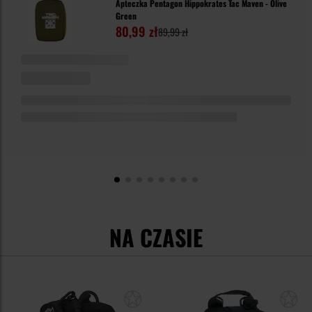
Apteczka Pentagon Hippokrates Tac Maven - Olive
Green
80,99 zł
89,99 zł
NA CZASIE