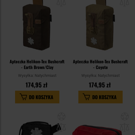
schowka
sc
Apteczka Helikon-Tex Bushcraft
Apteczka Helikon-Tex Bushcraft
- Earth Brown/Clay
- Coyote
Wysyłka:
Natychmiast
Wysyłka:
Natychmiast
174,95 zł
174,95 zł
DO KOSZYKA
DO KOSZYKA
Dodaj
Do
do
do
schowka
sc