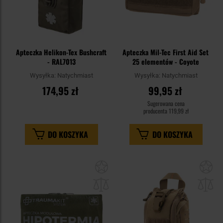
Apteczka Helikon-Tex Bushcraft
Apteczka Mil-Tec First Aid Set
- RAL7013
25 elementów - Coyote
Wysyłka:
Natychmiast
Wysyłka:
Natychmiast
174,95 zł
99,95 zł
Sugerowana cena
producenta
119,99 zł
DO KOSZYKA
DO KOSZYKA
Dodaj
Do
do
do
schowka
sc