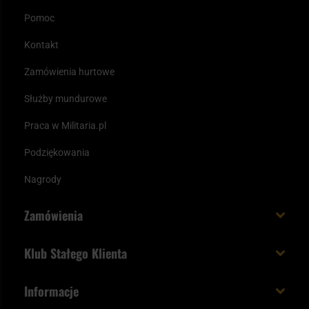
Pomoc
Kontakt
Zamówienia hurtowe
Służby mundurowe
Praca w Militaria.pl
Podziękowania
Nagrody
Zamówienia
Koszt i czas dostawy
Klub Stałego Klienta
Zamów do 23:00 - dostawa jutro!
Co zyskujesz z kontem KSK
Informacje
Paczka w weekend