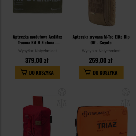
Apteczka modułowa AedMax
Apteczka zrywana M-Tac Elite Rip
Trauma Kit H Zielona -
Off - Coyote
Hipotermia
Wysyłka:
Natychmiast
Wysyłka:
Natychmiast
379,00 zł
259,00 zł
DO KOSZYKA
DO KOSZYKA
Dodaj
Do
do
do
schowka
sc