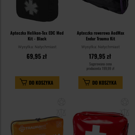
Apteczka Helikon-Tex EDC Med
Apteczka rowerowa AedMax
Kit - Black
Endur Trauma Kit
Wysyłka:
Natychmiast
Wysyłka:
Natychmiast
69,95 zł
179,95 zł
Sugerowana cena
producenta
199,99 zł
DO KOSZYKA
DO KOSZYKA
Dodaj
Do
do
do
schowka
sc