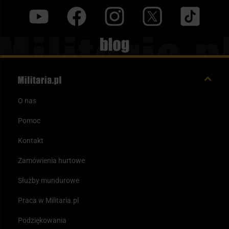
y
f
i
t
tt
Blog
O nas
Pomoc
Kontakt
Zamówienia hurtowe
Służby mundurowe
Praca w Militaria.pl
Podziękowania