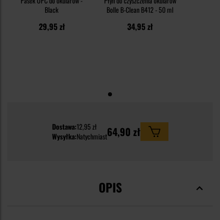
Pasek OPC do okularów -
Płyn do czyszczenia okularów
Black
Bolle B-Clean B412 - 50 ml
29,95 zł
34,95 zł
Dostawa:
12,95 zł
64,90 zł
Wysyłka:
Natychmiast
OPIS