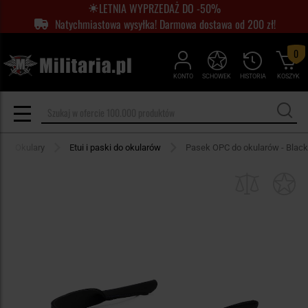
LETNIA WYPRZEDAŻ DO -50%
Natychmiastowa wysyłka! Darmowa dostawa od 200 zł!
0
KONTO
SCHOWEK
HISTORIA
KOSZYK
Okulary
Etui i paski do okularów
Pasek OPC do okularów - Black