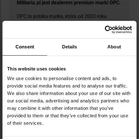
Militaria.pl jest dealerem premium marki OPC.
OPC to polska marka, która od 2003 roku
produkuje wysokiej klasy okulary ochronne i
przeciwsłoneczne, cenione przez sportowców i
profesjonalistów. Wyróżniająca się linia OPC
Naval, opracowana we współpracy z byłym
Consent
Details
About
operatorem GROM - Navalem, sprawdza się w
trudnych warunkach i oferuje m.in. wymienne
soczewki, kompatybilność ze szkłami
This website uses cookies
korekcyjnymi oraz pełną ochronę UV. Marka
stawia także na komfort codziennego
We use cookies to personalise content and ads, to
użytkowania - dzięki technologii SMARTcare
provide social media features and to analyse our traffic.
oprawki ich okularów są lekkie, odporne na
We also share information about your use of our site with
mróz i nie powodują dyskomfortu, a silikonowe
our social media, advertising and analytics partners who
noski utrzymują okulary na miejscu nawet
may combine it with other information that you’ve
podczas intensywnego ruchu.
provided to them or that they’ve collected from your use
of their services.
DANE TECHNICZNE