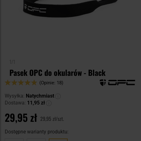
1/1
Pasek OPC do okularów - Black
Ocena:
(Opinie: 18)
96
100
% of
Wysyłka:
Natychmiast
Dostawa:
11,95 zł
29,95 zł
29,95 zł/szt.
Dostępne warianty produktu: