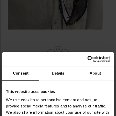
LISTWA GUZIKOWA, SZLUFKA,
Consent
Details
About
USZTYWNIONY KOŁNIERZYK
Zapięcie główne stanowi
listwa z guzikami
, na której
This website uses cookies
wszyto
szlufkę
umożliwiającą wygodne zawieszenie
We use cookies to personalise content and ads, to
okularów. Niewielkie
usztywnienie w przedniej części
provide social media features and to analyse our traffic.
pod kołnierzykiem
zapobiega jego rolowaniu się.
We also share information about your use of our site with