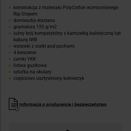
konstrukcja z materiału PolyCotton wzmocnionego
Rip-Stopem
domieszka elastanu
gramatura 155 g/m2
luźny krój kompatybilny z kamizelką balistyczną lub
kaburą IWB
wstawki z siatki pod pachami
4 kieszenie
zamki YKK
listwa guzikowa
szlufka na okulary
częściowo usztywniony kołnierzyk
Informacja o producencie i bezpieczeństwo