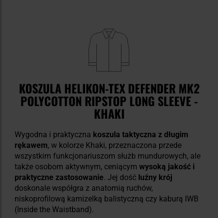
KOSZULA HELIKON-TEX DEFENDER MK2
POLYCOTTON RIPSTOP LONG SLEEVE -
KHAKI
Wygodna i praktyczna
koszula taktyczna z długim
rękawem
, w kolorze Khaki, przeznaczona przede
wszystkim funkcjonariuszom służb mundurowych, ale
także osobom aktywnym, ceniącym
wysoką jakość i
praktyczne zastosowanie
. Jej dość
luźny krój
doskonale współgra z anatomią ruchów,
niskoprofilową kamizelką balistyczną czy kaburą IWB
(Inside the Waistband).