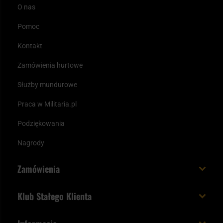
O nas
Pomoc
Kontakt
Zamówienia hurtowe
Służby mundurowe
Praca w Militaria.pl
Podziękowania
Nagrody
Zamówienia
Koszt i czas dostawy
Klub Stałego Klienta
Zamów do 23:00 - dostawa jutro!
Co zyskujesz z kontem KSK