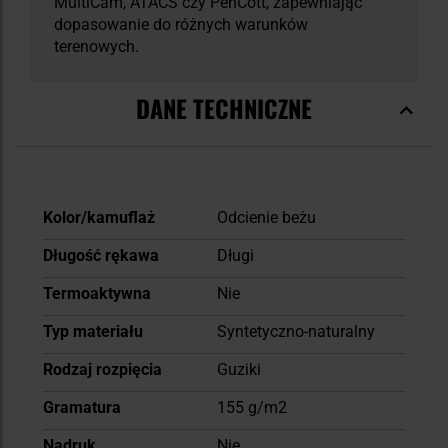
MultiCam, ATACS czy PenCott, zapewniając
dopasowanie do różnych warunków
terenowych.
DANE TECHNICZNE
Więcej
Kolor/kamuflaż
Odcienie beżu
informacji
Długość rękawa
Długi
Termoaktywna
Nie
Typ materiału
Syntetyczno-naturalny
Rodzaj rozpięcia
Guziki
Gramatura
155 g/m2
Nadruk
Nie