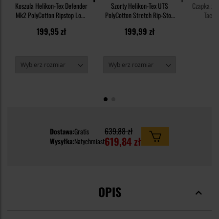
Koszula Helikon-Tex Defender
Szorty Helikon-Tex UTS
Czapka z 
Mk2 PolyCotton Ripstop Long
PolyCotton Stretch Rip-Stop
Tactic
Sleeve - Khaki
8,5'' - Khaki
199,95 zł
199,99 zł
4
639,88 zł
Dostawa:
Gratis
619,84 zł
Wysyłka:
Natychmiast
OPIS