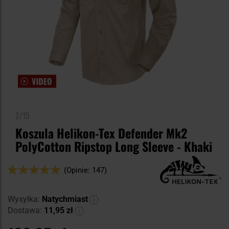
2/15
Koszula Helikon-Tex Defender Mk2
PolyCotton Ripstop Long Sleeve - Khaki
Ocena:
(Opinie: 147)
100
100
% of
Wysyłka:
Natychmiast
Dostawa:
11,95 zł