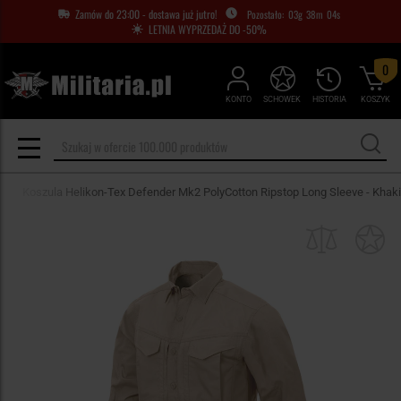
Zamów do 23:00 - dostawa już jutro!
03
g
38
m
02
s
LETNIA WYPRZEDAŻ DO -50%
0
KONTO
SCHOWEK
HISTORIA
KOSZYK
Koszula Helikon-Tex Defender Mk2 PolyCotton Ripstop Long Sleeve - Khaki