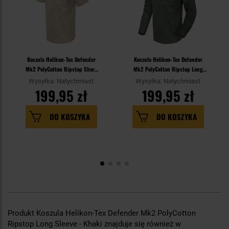
Koszula Helikon-Tex Defender
Koszula Helikon-Tex Defender
Mk2 PolyCotton Ripstop Short
Mk2 PolyCotton Ripstop Long
Sleeve - Khaki
Sleeve - Olive Green
Wysyłka: Natychmiast
Wysyłka: Natychmiast
199,95 zł
199,95 zł
DO KOSZYKA
DO KOSZYKA
Produkt Koszula Helikon-Tex Defender Mk2 PolyCotton
Ripstop Long Sleeve - Khaki znajduje się również w