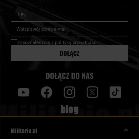
Imię
Subskrybuj
nasz
newsletter:
Zapoznałem się z
polityką prywatności
DOŁĄCZ
DOŁĄCZ DO NAS
y
f
i
t
tt
Blog