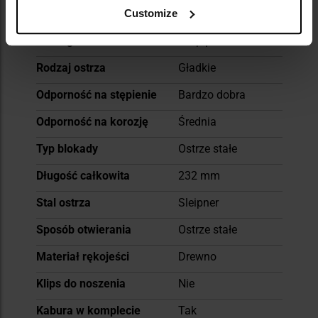
Grubość głowni
4 mm
Customize
Profil głowni
Drop-point
Rodzaj ostrza
Gładkie
Odporność na stępienie
Bardzo dobra
Odporność na korozję
Średnia
Typ blokady
Ostrze stałe
Długość całkowita
232 mm
Stal ostrza
Sleipner
Sposób otwierania
Ostrze stałe
Materiał rękojeści
Drewno
Klips do noszenia
Nie
Kabura w komplecie
Tak