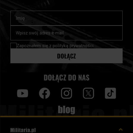
Imię
Subskrybuj
nasz
newsletter:
Zapoznałem się z
polityką prywatności
DOŁĄCZ
DOŁĄCZ DO NAS
y
f
i
t
tt
Blog