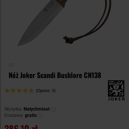
1/7
Nóż Joker Scandi Bushlore CN138
Ocena:
(Opinie: 3)
100
100
% of
Wysyłka:
Natychmiast
Dostawa:
gratis
386,10 zł