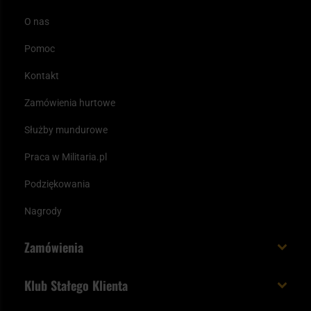
O nas
Pomoc
Kontakt
Zamówienia hurtowe
Służby mundurowe
Praca w Militaria.pl
Podziękowania
Nagrody
Zamówienia
Koszt i czas dostawy
Klub Stałego Klienta
Zamów do 23:00 - dostawa jutro!