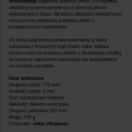
orzechowego
zapewnia stabilny chwyt. Do trzpienia,
okładziny przymocowane są za pomocą pinów
wykonanych z brązu. Na końcu rękojeści umieszczono
wzmocniony metalową przelotką otwór z
przewleczonym rzemieniem.
Do noża załączono pochwę wykonaną ze skóry
naturalnej z tłoczonym logo marki Joker. Kaburę
można nosić na montażu niskim z dodatkową szlufką
do pasa na odpinanym pierścieniu lub bezpośrednio
na montażu wysokim.
Dane techniczne
Długość ostrza: 115 mm
Grubość ostrza: 4 mm
Stal: narzędziowa Sleipner
Rękojeść: drewno orzechowe
Długość całkowita: 232 mm
Waga: 195 g
Producent:
Joker, Hiszpania