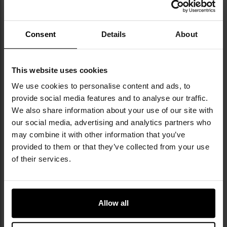
Micarta czy poroże jelenia. Popularne modele to
Artica, Ranchera, a także nowości
zaprezentowane podczas IWA 2025 - między
Consent
Details
About
innymi Oso TS1 oraz imponujące Bowie 9.45″ z
rękojeścią z poroża jelenia i ostrzem z Bohler
N695. Marka oferuje jedną z najszerszych gam
noży w Europie, a jej wyroby cieszą się
This website uses cookies
uznaniem zarówno użytkowników
We use cookies to personalise content and ads, to
outdoorowych, jak i kolekcjonerów.
provide social media features and to analyse our traffic.
We also share information about your use of our site with
DANE TECHNICZNE
our social media, advertising and analytics partners who
may combine it with other information that you’ve
provided to them or that they’ve collected from your use
of their services.
Więcej
Typ noża
Z głownią stałą
informacji
Styl
Survival-outdoor
Allow all
Długość głowni
115 mm