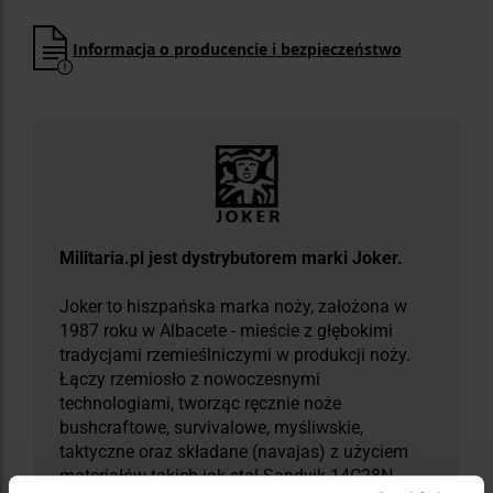
Informacja o producencie i bezpieczeństwo
Militaria.pl jest dystrybutorem marki Joker.
Joker to hiszpańska marka noży, założona w
1987 roku w Albacete - mieście z głębokimi
tradycjami rzemieślniczymi w produkcji noży.
Łączy rzemiosło z nowoczesnymi
technologiami, tworząc ręcznie noże
bushcraftowe, survivalowe, myśliwskie,
taktyczne oraz składane (navajas) z użyciem
materiałów takich jak stal Sandvik 14C28N,