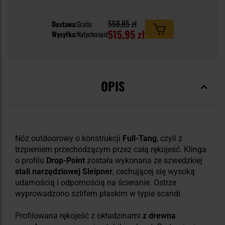
558,85 zł
Dostawa:
Gratis
515,95 zł
Wysyłka:
Natychmiast
OPIS
Nóż outdoorowy o konstrukcji
Full-Tang
, czyli z
trzpieniem przechodzącym przez całą rękojeść. Klinga
o profilu
Drop-Point
została wykonana ze szwedzkiej
stali narzędziowej Sleipner
, cechującej się wysoką
udarnością i odpornością na ścieranie. Ostrze
wyprowadzono szlifem płaskim w typie scandi.
Profilowana rękojeść z okładzinami
z drewna