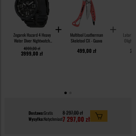
Zegarek Hazard 4 Heavy
Multitool Leatherman
Latarka
Water Diver Nightwatch
Skeletool CX - Guava
Olight 
Bracelet - Black
250
4999,00 zł
499,00 zł
2 
3999,00 zł
8 297,00 zł
Dostawa:
Gratis
7 297,00 zł
Wysyłka:
Natychmiast