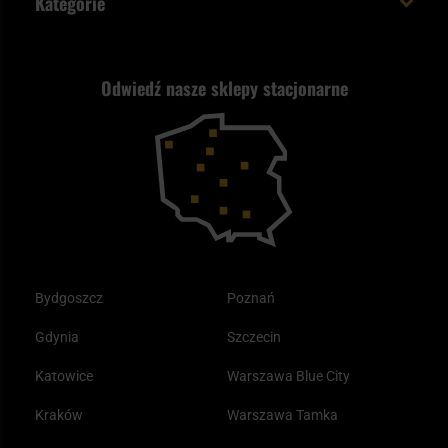
Kategorie
Polityka prywatności
Wysyłka za granicę
Jak wybrać replikę ASG?
Strzelectwo
Nasz asortyment a prawo
Zwroty
ASG czy wiatrówka - co wybrać?
Odwiedź nasze sklepy stacjonarne
Samoobrona
Kupony i kody rabatowe
Reklamacje i gwarancja
Bushcraft - co to jest i jak zacząć?
Outdoor
Tax Free
Plecak ewakuacyjny preppersa
Odzież
Bydgoszcz
Poznań
Gdynia
Szczecin
Katowice
Warszawa Blue City
Kraków
Warszawa Tamka