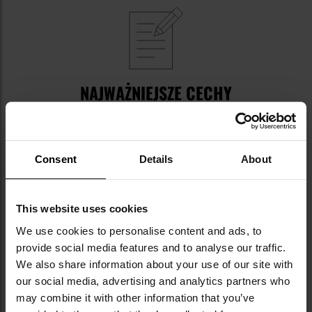
NAJWAŻNIEJSZE CECHY
mechanizm kwarcowy
tytanowa koperta
duża tarcza
Consent
Details
About
wyraźne cyfry
szkło szafirowe
trytowe podświetlenie
This website uses cookies
wodoodporność 30 ATM
lekka konstrukcja
We use cookies to personalise content and ads, to
bezel nurkowy
provide social media features and to analyse our traffic.
zakręcana koronka
We also share information about your use of our site with
wytrzymała bransoleta
our social media, advertising and analytics partners who
may combine it with other information that you’ve