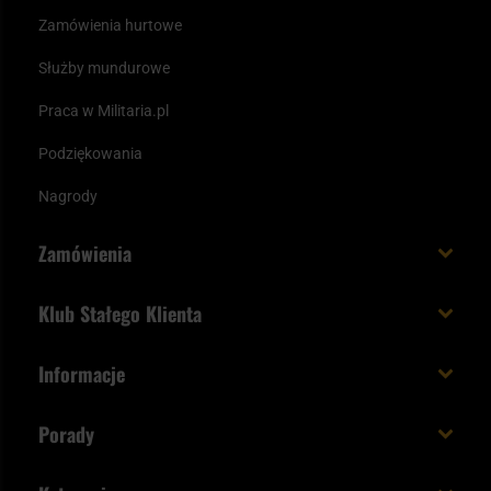
Zamówienia hurtowe
Służby mundurowe
Praca w Militaria.pl
Podziękowania
Nagrody
Zamówienia
Koszt i czas dostawy
Klub Stałego Klienta
Zamów do 23:00 - dostawa jutro!
Co zyskujesz z kontem KSK
Informacje
Paczka w weekend
Jak wykorzystać punkty KSK
Regulamin
Status zamówienia
Porady
Unboxing Militaria.pl
Cookies
Sposoby płatności
Polecane śpiwory na wiosnę
Logowanie