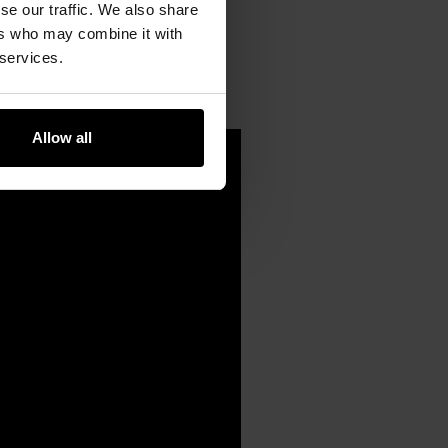
se our traffic. We also share
Strap) wyposażona w podwójne
ers who may combine it with
 services.
teńczuk "Naval".
Allow all