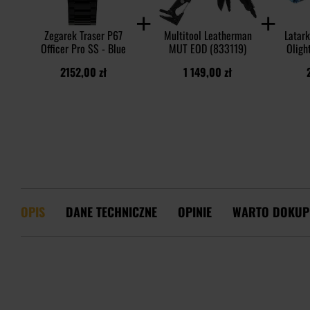
Zegarek Traser P67
Multitool Leatherman
Latar
Officer Pro SS - Blue
MUT EOD (833119)
Oligh
25
2152,00 zł
1 149,00 zł
OPIS
DANE TECHNICZNE
OPINIE
WARTO DOKUP