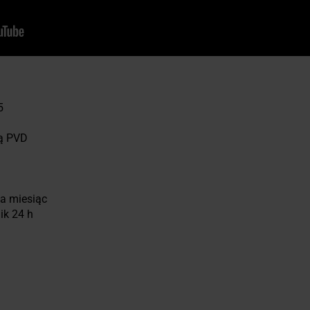
5
ką PVD
na miesiąc
ik 24 h