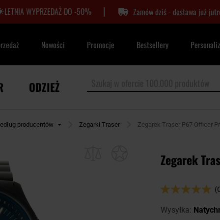
|
LETNIA WYPRZEDAŻ DO -50%
Zamów dziś - dostawa już jutr
przedaż
Nowości
Promocje
Bestsellery
Personali
R
ODZIEŻ
według producentów
Zegarki Traser
Zegarek Traser P67 Officer Pr
Zegarek Tras
Ocena:
(
100
100
% of
Wysyłka:
Natych