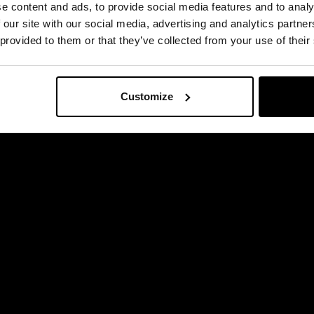
e content and ads, to provide social media features and to analy
dgarstku zapewnia
bransoleta ze stali szlachetnej
(
SS
- Steel 
 our site with our social media, advertising and analytics partn
również
pasek tekstylny
typu
NATO
w czarnym kolorze.
 provided to them or that they’ve collected from your use of their
ce jest były żołnierz Jednostki Wojskowej GROM - Paweł Ma
Customize