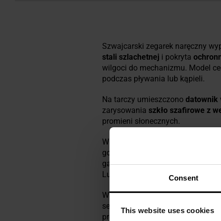
Szwajcarski zegarek naręczny 
stali szlachetnej
i pokryta
ochron
wilgoci do mechanizmu. Model c
podczas pływania lub kąpieli.
Na tarczy umieszczono
datownik
zarysowania
szkło szafirowe z 
promieni słonecznych.
Wskazówki, indeksy oraz O-ring z
godziny w warunkach słabego oświ
gazem trytu mikrorurki, zapewnia
Luminescencja
może
świecić do 2
Consent
Wskaźnik wyczerpania baterii
EO
sekundowej. Funkcja
stop-sekun
This website uses cookies
precyzyjne ustawienie godziny.