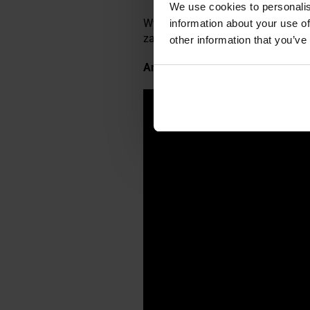
We use cookies to personalis
Wygodne noszenie zegarka na na
information about your use of
zapięcie.
Do zestawu dołączono 
other information that you’ve
Ambasadorem marki Traser w Pols