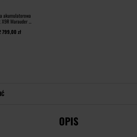
ka akumulatorowa
t X9R Marauder -
000 lumenów
2 799,00 zł
IĆ
OPIS