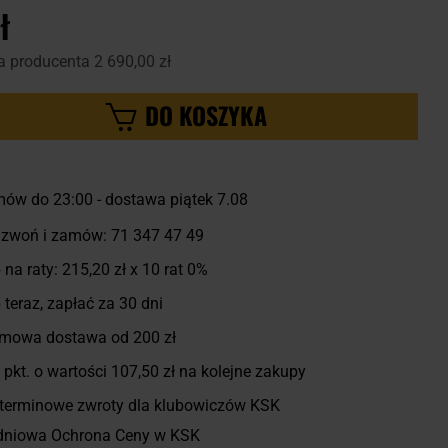
ł
a producenta
2 690,00 zł
DO KOSZYKA
ów do 23:00 - dostawa piątek 7.08
zwoń i zamów:
71 347 47 49
 na raty:
215,20 zł
x 10 rat 0%
 teraz, zapłać za 30 dni
mowa dostawa od 200 zł
pkt. o wartości
107,50 zł
na kolejne zakupy
terminowe zwroty dla klubowiczów KSK
dniowa Ochrona Ceny w KSK