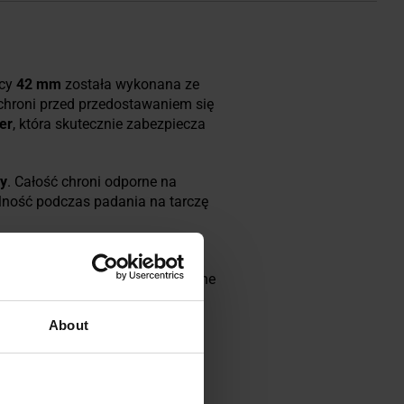
icy
42 mm
została wykonana ze
 chroni przed przedostawaniem się
er
, która skutecznie zabezpiecza
y
. Całość chroni odporne na
lność podczas padania na tarczę
ht
, która ułatwia odczytanie
lenie Trigalight
, czyli wypełnione
ywowania.
About
nie wskazówki
garka, pozwalając tym samym na