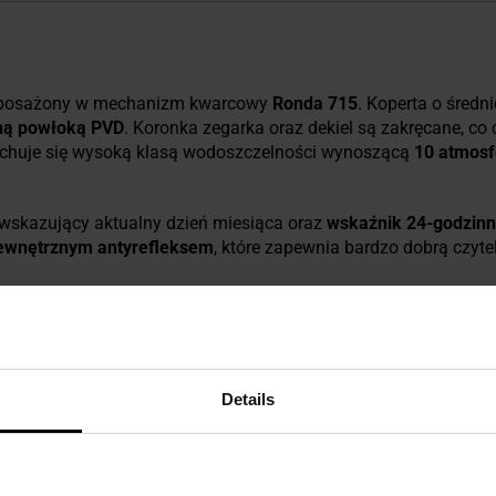
wyposażony w mechanizm kwarcowy
Ronda 715
.
Koperta o średn
ną powłoką PVD
. Koronka zegarka oraz dekiel są zakręcane, co
echuje się wysoką klasą wodoszczelności wynoszącą
10 atmosf
wskazujący aktualny dzień miesiąca oraz
wskaźnik
24-godzinn
wewnętrznym antyrefleksem
, które zapewnia bardzo dobrą
czyte
najdujący się na tarczy zostały wykonane w technologii
Trigalig
etlenia lub jego braku.
Jasnozielone i pomarańczowe podświet
 stałą iluminację o mocnej intensywności, bez konieczności akt
5 lat
.
Details
L
informuje o jej niskim napięciu poprzez
rzadsze przemieszcza
da
zatrzymuje sekundnik po wyciągnięciu koronki z koperty ze