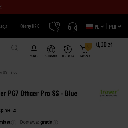
o!
zacja
Oferty KSK
PL
PLN
0,00 zł
0
KONTO
SCHOWEK
HISTORIA
KOSZYK
o SS - Blue
er P67 Officer Pro SS - Blue
Opinie: 2)
miast
Dostawa:
gratis