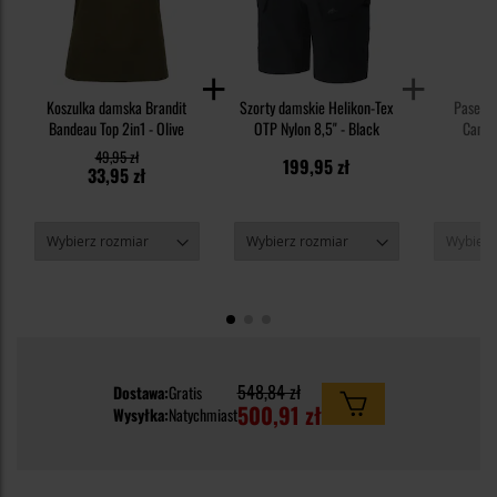
Koszulka damska Brandit
Szorty damskie Helikon-Tex
Pasek 
Bandeau Top 2in1 - Olive
OTP Nylon 8,5" - Black
Canva
49,95 zł
199,95 zł
2
33,95 zł
548,84 zł
Dostawa:
Gratis
500,91 zł
Wysyłka:
Natychmiast