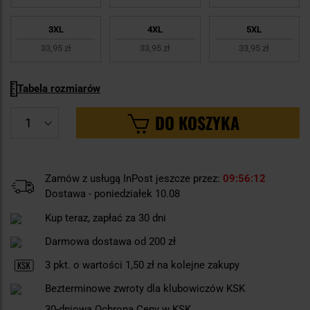
3XL
4XL
5XL
33,95 zł
33,95 zł
33,95 zł
Tabela rozmiarów
DO KOSZYKA
Zamów z usługą InPost jeszcze przez:
09
56
12
Dostawa - poniedziałek 10.08
Kup teraz, zapłać za 30 dni
Darmowa dostawa od 200 zł
3
pkt. o wartości
1,50 zł
na kolejne zakupy
Bezterminowe zwroty dla klubowiczów KSK
30-dniowa Ochrona Ceny w KSK