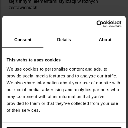
się z innymi elementami stylizacji w różnych
zestawieniach
Consent
Details
About
NAJWAŻNIEJSZE CECHY
This website uses cookies
We use cookies to personalise content and ads, to
wykonana z mieszanki bawełny i elastanu
provide social media features and to analyse our traffic.
możliwość noszenia jako top lub spódnica
trwały i rozciągliwy materiał
We also share information about your use of our site with
certyfikat OEKO-TEX Standard 100
our social media, advertising and analytics partners who
may combine it with other information that you’ve
provided to them or that they’ve collected from your use
of their services.
Informacja o producencie i bezpieczeństwo