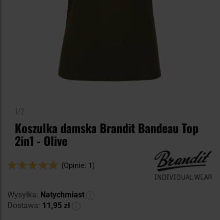
1/2
Koszulka damska Brandit Bandeau Top
2in1 - Olive
Ocena:
(Opinie: 1)
100
100
% of
Wysyłka:
Natychmiast
Dostawa:
11,95 zł