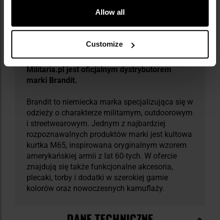
Allow all
Customize
​Militaria.pl jest oficjalnym dystrybutorem
marki Brandit.
Brandit to niemiecka marka specjalizująca się w
odzieży o charakterze militarnym, outdoorowym
i streetwearowym. Jednym z najbardziej
rozpoznawalnych produktów marki jest kultowa
kurtka M65, inspirowana oryginalnym wzorem
amerykańskiej armii z lat 60-tych. W ofercie
znajdują się także funkcjonalne akcesoria,
plecaki, torby i dodatki w szerokiej gamie
kolorów oraz nowoczesnych kamuflaży.
DANE TECHNICZNE