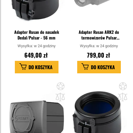
Adapter Rusan do nasadek
Adapter Rusan ARK2 do
Dedal/Pulsar - 56 mm
termowizorów Pulsar
Krypton/Proton - 62 mm
Wysyłka:
w 24 godziny
Wysyłka:
w 24 godziny
649,00 zł
799,00 zł
DO KOSZYKA
DO KOSZYKA
Dodaj
Do
do
do
schowka
sc