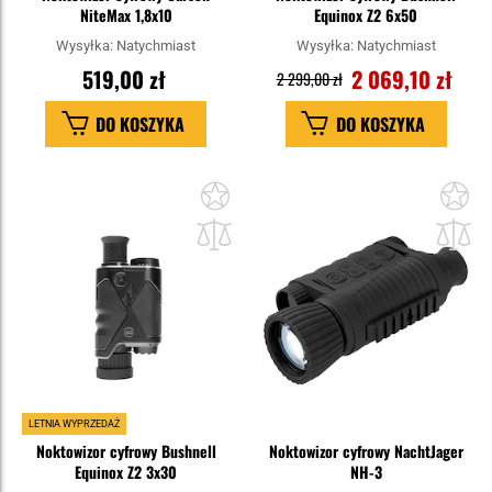
NiteMax 1,8x10
Equinox Z2 6x50
Wysyłka:
Natychmiast
Wysyłka:
Natychmiast
519,00 zł
2 069,10 zł
2 299,00 zł
DO KOSZYKA
DO KOSZYKA
Dodaj
Do
do
do
schowka
sc
LETNIA WYPRZEDAŻ
Noktowizor cyfrowy Bushnell
Noktowizor cyfrowy NachtJager
Equinox Z2 3x30
NH-3