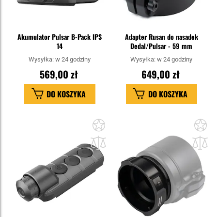
Akumulator Pulsar B-Pack IPS
Adapter Rusan do nasadek
14
Dedal/Pulsar - 59 mm
Wysyłka:
w 24 godziny
Wysyłka:
w 24 godziny
569,00 zł
649,00 zł
DO KOSZYKA
DO KOSZYKA
Dodaj
Do
do
do
schowka
sc