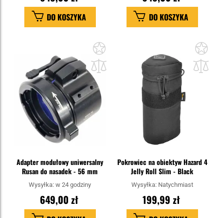
DO KOSZYKA
DO KOSZYKA
Dodaj
Do
do
do
schowka
sc
Adapter modułowy uniwersalny
Pokrowiec na obiektyw Hazard 4
Rusan do nasadek - 56 mm
Jelly Roll Slim - Black
Wysyłka:
w 24 godziny
Wysyłka:
Natychmiast
649,00 zł
199,99 zł