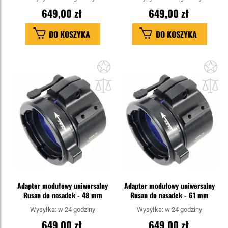
649,00 zł
649,00 zł
DO KOSZYKA
DO KOSZYKA
Dodaj
Do
do
do
schowka
sc
Adapter modułowy uniwersalny
Adapter modułowy uniwersalny
Rusan do nasadek - 48 mm
Rusan do nasadek - 61 mm
Wysyłka:
w 24 godziny
Wysyłka:
w 24 godziny
649,00 zł
649,00 zł