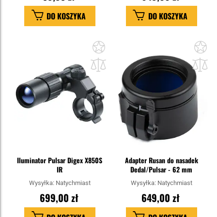
DO KOSZYKA
DO KOSZYKA
Dodaj
Do
do
do
schowka
sc
Iluminator Pulsar Digex X850S
Adapter Rusan do nasadek
IR
Dedal/Pulsar - 62 mm
Wysyłka:
Natychmiast
Wysyłka:
Natychmiast
699,00 zł
649,00 zł