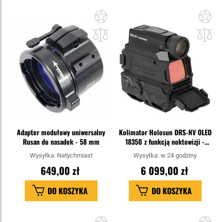
Dodaj
Do
do
do
schowka
sc
Adapter modułowy uniwersalny
Kolimator Holosun DRS-NV OLED
Rusan do nasadek - 58 mm
18350 z funkcją noktowizji -
Black
Wysyłka:
Natychmiast
Wysyłka:
w 24 godziny
649,00 zł
6 099,00 zł
DO KOSZYKA
DO KOSZYKA
Dodaj
Do