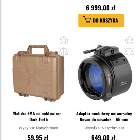
6 999,00 zł
DO KOSZYKA
Dodaj
Do
do
do
schowka
sc
Walizka FMA na noktowizor -
Adapter modułowy uniwersalny
Dark Earth
Rusan do nasadek - 65 mm
Wysyłka:
Natychmiast
Wysyłka:
Natychmiast
59,95 zł
649,00 zł