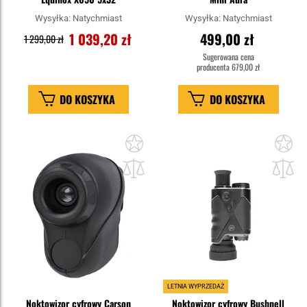
Wysyłka:
Natychmiast
Wysyłka:
Natychmiast
1 039,20 zł
499,00 zł
1 299,00 zł
Sugerowana cena
producenta
679,00 zł
DO KOSZYKA
DO KOSZYKA
Dodaj
Do
do
do
schowka
sc
LETNIA WYPRZEDAŻ
Noktowizor cyfrowy Carson
Noktowizor cyfrowy Bushnell