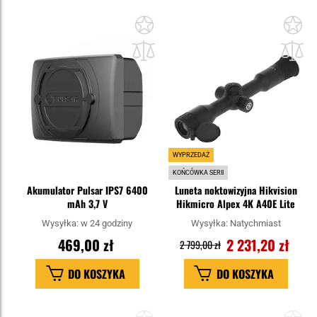
Dodaj
Do
do
do
schowka
sc
WYPRZEDAŻ
KOŃCÓWKA SERII
Akumulator Pulsar IPS7 6400
Luneta noktowizyjna Hikvision
mAh 3,7 V
Hikmicro Alpex 4K A40E Lite
Wysyłka:
w 24 godziny
Wysyłka:
Natychmiast
469,00 zł
2 231,20 zł
2 799,00 zł
DO KOSZYKA
DO KOSZYKA