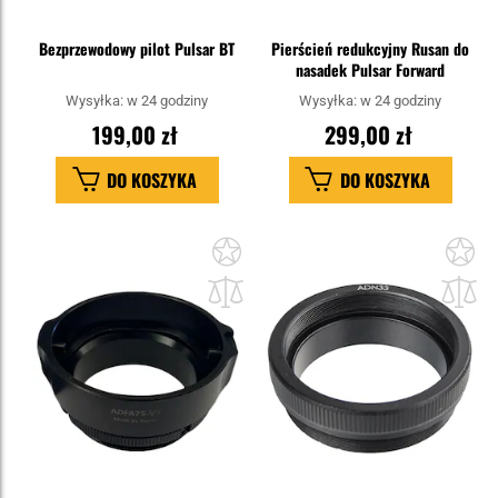
Bezprzewodowy pilot Pulsar BT
Pierścień redukcyjny Rusan do
nasadek Pulsar Forward
Wysyłka:
w 24 godziny
Wysyłka:
w 24 godziny
199,00 zł
299,00 zł
DO KOSZYKA
DO KOSZYKA
Dodaj
Do
do
do
schowka
sc