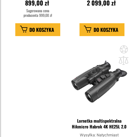
899,00 zł
2 099,00 zł
Sugerowana cena
producenta
999,00 zł
DO KOSZYKA
DO KOSZYKA
Dod
do
sc
Lornetka multispektralna
Hikmicro Habrok 4K HE25L 2.0
Wysyłka:
Natychmiast