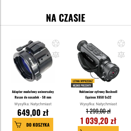
NA CZASIE
LETNIA WYPRZEDAŻ
MĘSKIE PREZENTY
Adapter modułowy uniwersalny
Noktowizor cyfrowy Bushnell
Rusan do nasadek - 58 mm
Equinox X650 5x32
Wysyłka: Natychmiast
Wysyłka: Natychmiast
649,00 zł
1 299,00 zł
1 039,20 zł
DO KOSZYKA