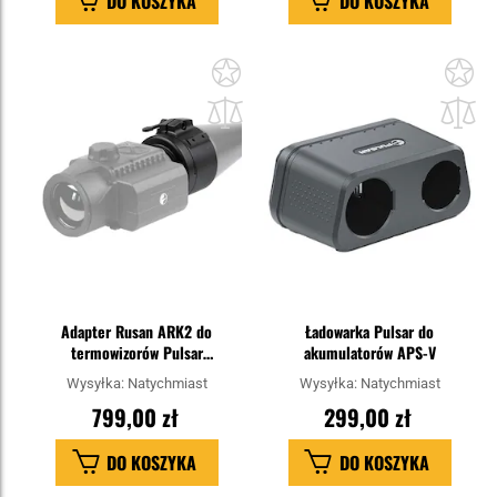
DO KOSZYKA
DO KOSZYKA
Dodaj
Do
do
do
schowka
sc
Adapter Rusan ARK2 do
Ładowarka Pulsar do
termowizorów Pulsar
akumulatorów APS-V
Krypton/Proton - 56 mm
Wysyłka:
Natychmiast
Wysyłka:
Natychmiast
799,00 zł
299,00 zł
DO KOSZYKA
DO KOSZYKA