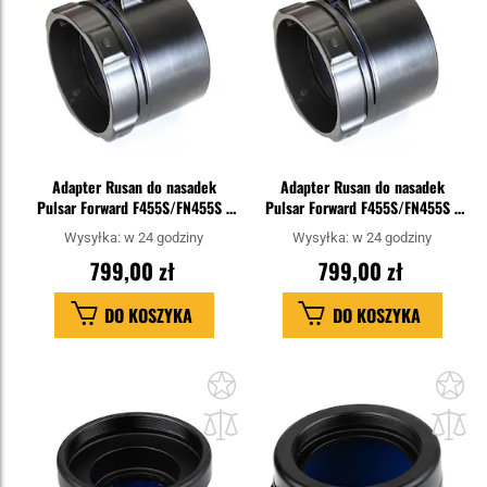
Adapter Rusan do nasadek
Adapter Rusan do nasadek
Pulsar Forward F455S/FN455S -
Pulsar Forward F455S/FN455S -
58 mm
56 mm
Wysyłka:
w 24 godziny
Wysyłka:
w 24 godziny
799,00 zł
799,00 zł
DO KOSZYKA
DO KOSZYKA
Dodaj
Do
do
do
schowka
sc