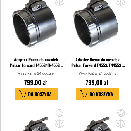
schowka
sc
Adapter Rusan do nasadek
Adapter Rusan do nasadek
Pulsar Forward F455S/FN455S -
Pulsar Forward F455S/FN455S -
62 mm
65 mm
Wysyłka:
w 24 godziny
Wysyłka:
w 24 godziny
799,00 zł
799,00 zł
DO KOSZYKA
DO KOSZYKA
Dodaj
Do
do
do
schowka
sc