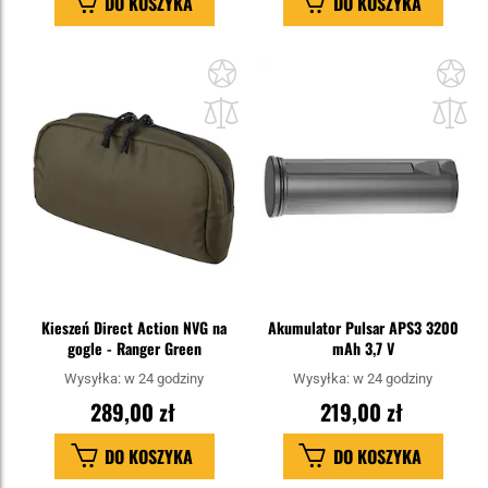
DO KOSZYKA
DO KOSZYKA
Dodaj
Do
do
do
schowka
sc
Kieszeń Direct Action NVG na
Akumulator Pulsar APS3 3200
gogle - Ranger Green
mAh 3,7 V
Wysyłka:
w 24 godziny
Wysyłka:
w 24 godziny
289,00 zł
219,00 zł
DO KOSZYKA
DO KOSZYKA