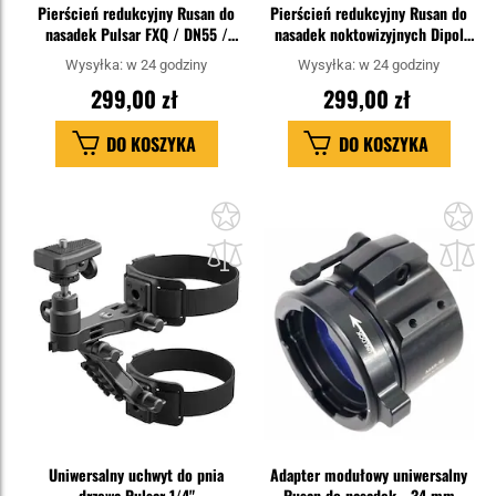
Pierścień redukcyjny Rusan do
Pierścień redukcyjny Rusan do
nasadek Pulsar FXQ / DN55 /
nasadek noktowizyjnych Dipol
DFA75
DN33/34 - Black
Wysyłka:
w 24 godziny
Wysyłka:
w 24 godziny
299,00 zł
299,00 zł
DO KOSZYKA
DO KOSZYKA
Dodaj
Do
do
do
schowka
sc
Uniwersalny uchwyt do pnia
Adapter modułowy uniwersalny
drzewa Pulsar 1/4"
Rusan do nasadek - 34 mm