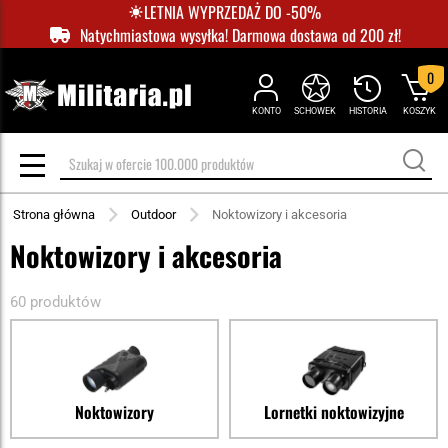
LETNIA WYPRZEDAŻ DO -50%
Natychmiastowa wysyłka! Darmowa dostawa od 200 zł!
0
KONTO
SCHOWEK
HISTORIA
KOSZYK
Strona główna
Outdoor
Noktowizory i akcesoria
Noktowizory i akcesoria
60 produktów
Noktowizory
Lornetki noktowizyjne