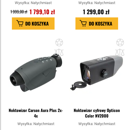
Wysyłka:
Natychmiast
Wysyłka:
Natychmiast
1 799,10 zł
1 299,00 zł
1 999,00 zł
DO KOSZYKA
DO KOSZYKA
Dodaj
Do
do
do
schowka
sc
Noktowizor Carson Aura Plus 2x-
Noktowizor cyfrowy Opticon
4x
Color NV2000
Wysyłka:
Natychmiast
Wysyłka:
Natychmiast