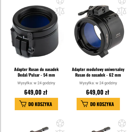
do
do
schowka
sc
Adapter Rusan do nasadek
Adapter modułowy uniwersalny
Dedal/Pulsar - 54 mm
Rusan do nasadek - 62 mm
Wysyłka:
w 24 godziny
Wysyłka:
w 24 godziny
649,00 zł
649,00 zł
DO KOSZYKA
DO KOSZYKA
Dodaj
Do
do
do