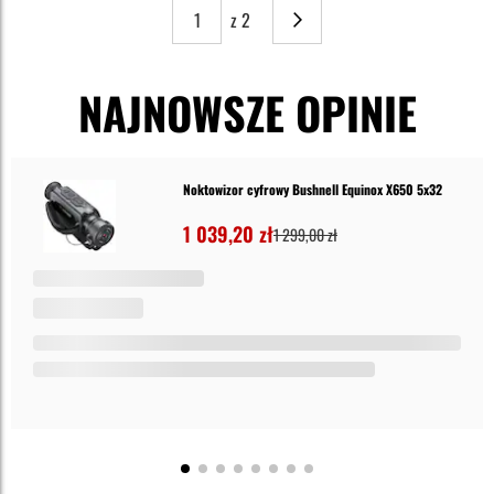
z 2
Strona
Następne
NAJNOWSZE OPINIE
Noktowizor cyfrowy Bushnell Equinox X650 5x32
1 039,20 zł
1 299,00 zł