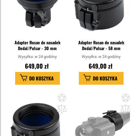
Adapter Rusan do nasadek
Adapter Rusan do nasadek
Dedal/Pulsar - 30 mm
Dedal/Pulsar - 58 mm
Wysyłka:
w 24 godziny
Wysyłka:
w 24 godziny
649,00 zł
649,00 zł
DO KOSZYKA
DO KOSZYKA
Dodaj
Do
do
do
schowka
sc