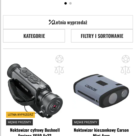
Letnia wyprzedaż
KATEGORIE
FILTRY I SORTOWANIE
Dodaj
Do
do
do
schowka
sc
LETNIA WYPRZEDAŻ
MĘSKIE PREZENTY
MĘSKIE PREZENTY
Noktowizor cyfrowy Bushnell
Noktowizor kieszonkowy Carson
Equinox X650 5x32
Mini Aura