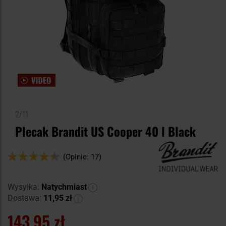
2/11
Plecak Brandit US Cooper 40 l Black
Ocena:
(Opinie: 17)
88
100
% of
Wysyłka:
Natychmiast
Dostawa:
11,95 zł
143,95 zł