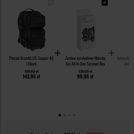
Plecak Brandit US Cooper 40
Zestaw survivalowy Mamba
Apteczka M
l Black
Tac All In One Survival Box
Aid Ki
199,99 zł
139,99 zł
6
143,95 zł
99,95 zł