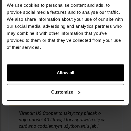
We use cookies to personalise content and ads, to
NAJWAŻNIEJSZE CECHY
provide social media features and to analyse our traffic.
We also share information about your use of our site with
our social media, advertising and analytics partners who
pojemność 40 litrów
wodoodporna powłoka od wewnątrz
may combine it with other information that you’ve
duża liczba kieszeni i przegród
provided to them or that they’ve collected from your use
kieszeń na wkład hydracyjny
of their services.
system MOLLE/PALS umożliwiający rozbudowę
pasy kompresyjne
wentylowane plecy i szelki,
szerokie regulowane szelki
Allow all
pas biodrowy
D-ringi
uchwyt transportowy
Customize
Brandit US Cooper to taktyczny plecak o
pojemności 40 litrów, który sprawdzi się w
zarówno codziennym użytkowaniu jak i