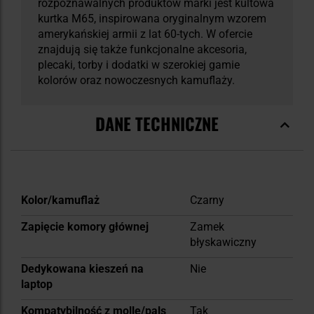
rozpoznawalnych produktów marki jest kultowa
kurtka M65, inspirowana oryginalnym wzorem
amerykańskiej armii z lat 60-tych. W ofercie
znajdują się także funkcjonalne akcesoria,
plecaki, torby i dodatki w szerokiej gamie
kolorów oraz nowoczesnych kamuflaży.
DANE TECHNICZNE
Więcej
Kolor/kamuflaż
Czarny
informacji
Zapięcie komory głównej
Zamek
błyskawiczny
Dedykowana kieszeń na
Nie
laptop
Kompatybilność z molle/pals
Tak