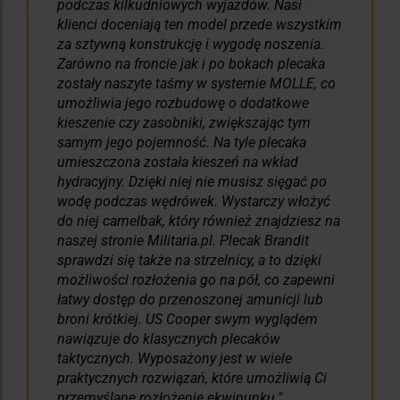
podczas kilkudniowych wyjazdów. Nasi
klienci doceniają ten model przede wszystkim
za sztywną konstrukcję i wygodę noszenia.
Zarówno na froncie jak i po bokach plecaka
zostały naszyte taśmy w systemie MOLLE, co
umożliwia jego rozbudowę o dodatkowe
kieszenie czy zasobniki, zwiększając tym
samym jego pojemność. Na tyle plecaka
umieszczona została kieszeń na wkład
hydracyjny. Dzięki niej nie musisz sięgać po
wodę podczas wędrówek. Wystarczy włożyć
do niej camelbak, który również znajdziesz na
naszej stronie Militaria.pl. Plecak Brandit
sprawdzi się także na strzelnicy, a to dzięki
możliwości rozłożenia go na pół, co zapewni
łatwy dostęp do przenoszonej amunicji lub
broni krótkiej. US Cooper swym wyglądem
nawiązuje do klasycznych plecaków
taktycznych. Wyposażony jest w wiele
praktycznych rozwiązań, które umożliwią Ci
przemyślane rozłożenie ekwipunku.