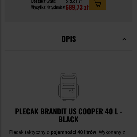
815,81 zł
Dostawa:
Gratis
689,73 zł
Wysyłka:
Natychmiast
OPIS
PLECAK BRANDIT US COOPER 40 L -
BLACK
Plecak taktyczny o
pojemności 40 litrów
.
Wykonany z