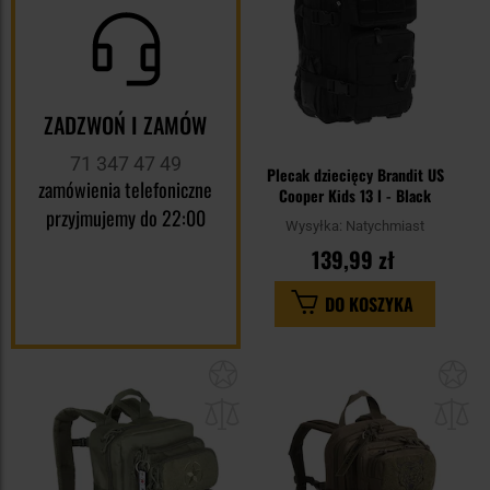
ZADZWOŃ I ZAMÓW
71 347 47 49
Plecak dziecięcy Brandit US
zamówienia telefoniczne
Cooper Kids 13 l - Black
przyjmujemy do 22:00
Wysyłka:
Natychmiast
139,99 zł
DO KOSZYKA
Dodaj
Do
do
do
schowka
sc