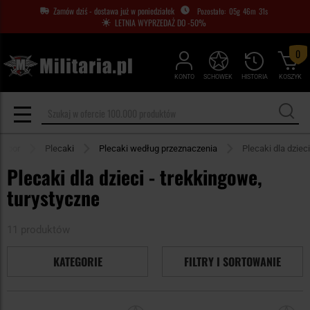
Zamów dziś - dostawa już w poniedziałek
05
g
46
m
31
s
LETNIA WYPRZEDAŻ DO -50%
0
KONTO
SCHOWEK
HISTORIA
KOSZYK
tdoor
Plecaki
Plecaki według przeznaczenia
Plecaki dla dzieci
Plecaki dla dzieci - trekkingowe,
turystyczne
11 produktów
KATEGORIE
FILTRY I SORTOWANIE