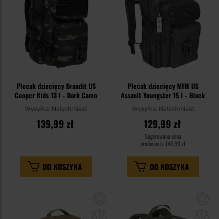
Plecak dziecięcy Brandit US
Plecak dziecięcy MFH US
Cooper Kids 13 l - Dark Camo
Assault Youngster 15 l - Black
Wysyłka:
Natychmiast
Wysyłka:
Natychmiast
139,99 zł
129,99 zł
Sugerowana cena
producenta
149,99 zł
DO KOSZYKA
DO KOSZYKA
Dodaj
Do
do
do
schowka
sc