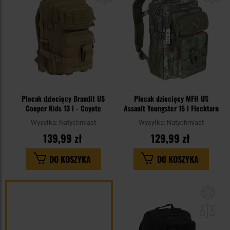
Plecak dziecięcy Brandit US
Plecak dziecięcy MFH US
Cooper Kids 13 l - Coyote
Assault Youngster 15 l Flecktarn
Wysyłka:
Natychmiast
Wysyłka:
Natychmiast
139,99 zł
129,99 zł
DO KOSZYKA
DO KOSZYKA
Dod
do
sc