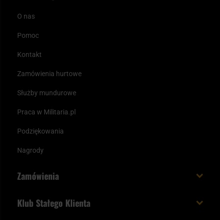
O nas
Pomoc
Kontakt
Zamówienia hurtowe
Służby mundurowe
Praca w Militaria.pl
Podziękowania
Nagrody
Zamówienia
Koszt i czas dostawy
Klub Stałego Klienta
Zamów do 23:00 - dostawa jutro!