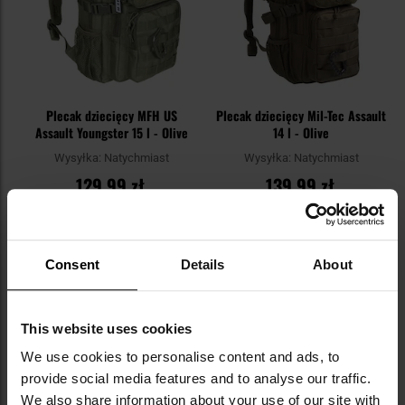
Plecak dziecięcy MFH US
Plecak dziecięcy Mil-Tec Assault
Assault Youngster 15 l - Olive
14 l - Olive
Wysyłka:
Natychmiast
Wysyłka:
Natychmiast
129,99 zł
139,99 zł
Sugerowana cena
producenta
149,99 zł
DO KOSZYKA
DO KOSZYKA
Consent
Details
About
This website uses cookies
We use cookies to personalise content and ads, to
NAJNOWSZE OPINIE
provide social media features and to analyse our traffic.
We also share information about your use of our site with