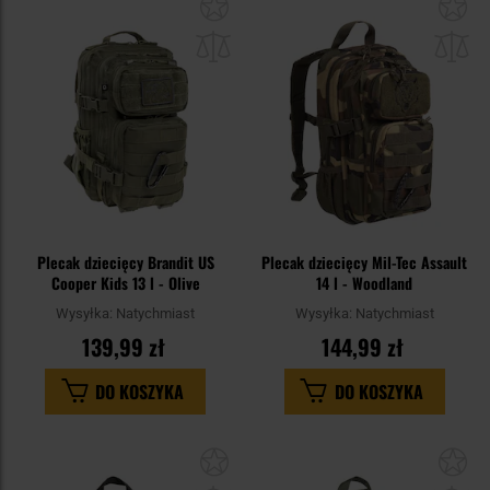
Dodaj
Do
do
do
schowka
sc
Plecak dziecięcy Brandit US
Plecak dziecięcy Mil-Tec Assault
Cooper Kids 13 l - Olive
14 l - Woodland
Wysyłka:
Natychmiast
Wysyłka:
Natychmiast
139,99 zł
144,99 zł
DO KOSZYKA
DO KOSZYKA
Dodaj
Do
do
do