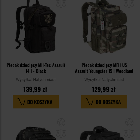
schowka
sc
Plecak dziecięcy Mil-Tec Assault
Plecak dziecięcy MFH US
14 l - Black
Assault Youngster 15 l Woodland
Wysyłka:
Natychmiast
Wysyłka:
Natychmiast
139,99 zł
129,99 zł
DO KOSZYKA
DO KOSZYKA
Dodaj
Do
do
do
schowka
sc