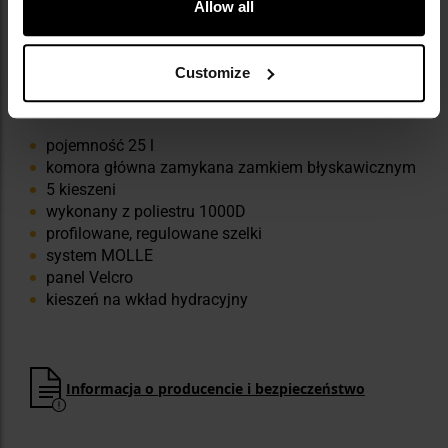
Allow all
Customize
NAJWAŻNIEJSZE CECHY
pojemność 25 l
komora główna zamykana zamkiem błyskawicznym
5 kieszeni
wykonany z poliestru 1000D
profilowane, regulowane szelki
system MOLLE
panel Velcro
kieszeń na wkład hydracyjny
Informacja o producencie i bezpieczeństwo