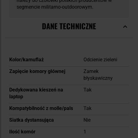
należy do czołówki polskich producentów w
segmencie militarno-outdoorowym.
DANE TECHNICZNE
Więcej
Kolor/kamuflaż
Odcienie zieleni
informacji
Zapięcie komory głównej
Zamek
błyskawiczny
Dedykowana kieszeń na
Tak
laptop
Kompatybilność z molle/pals
Tak
Siatka dystansująca
Nie
Ilość komór
1