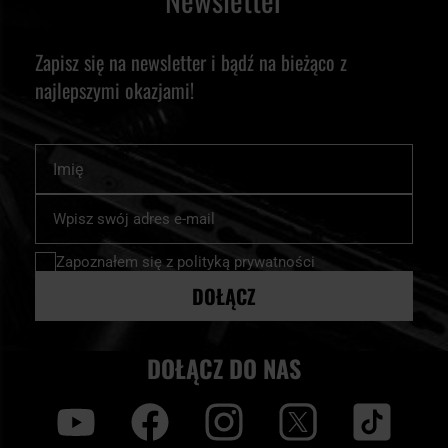
Zapisz się na newsletter i bądź na bieżąco z
najlepszymi okazjami!
Imię
Subskrybuj
nasz
newsletter:
Zapoznałem się z
polityką prywatności
DOŁĄCZ
DOŁĄCZ DO NAS
y
f
i
t
tt