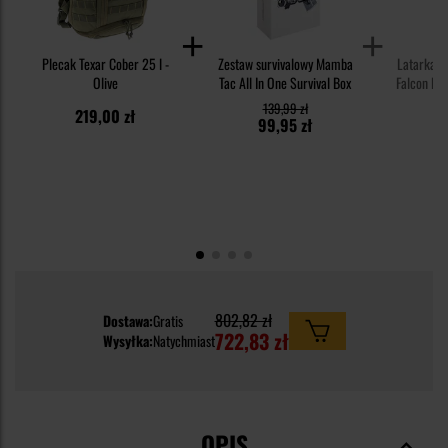
Plecak Texar Cober 25 l -
Zestaw survivalowy Mamba
Latarka c
Olive
Tac All In One Survival Box
Falcon Eye
139,99 zł
219,00 zł
3
99,95 zł
802,82 zł
Dostawa:
Gratis
722,83 zł
Wysyłka:
Natychmiast
OPIS