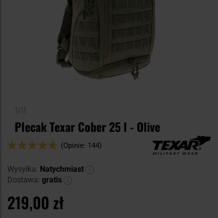
1/11
Plecak Texar Cober 25 l - Olive
Ocena:
(Opinie: 144)
94
100
% of
Wysyłka:
Natychmiast
Dostawa:
gratis
219,00 zł