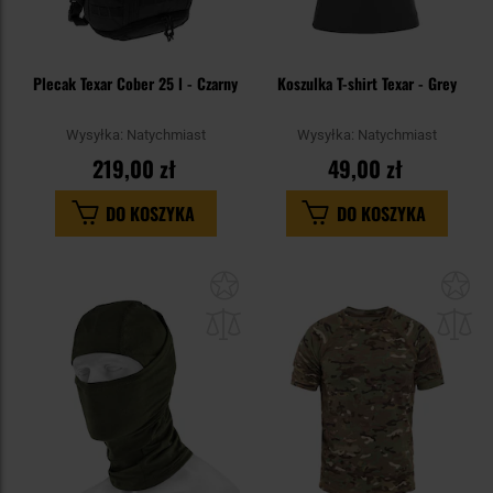
Plecak Texar Cober 25 l - Czarny
Koszulka T-shirt Texar - Grey
Wysyłka:
Natychmiast
Wysyłka:
Natychmiast
219,00 zł
49,00 zł
DO KOSZYKA
DO KOSZYKA
Dodaj
Do
do
do
schowka
sc