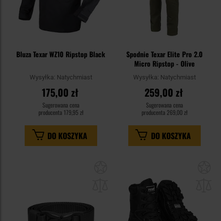
Bluza Texar WZ10 Ripstop Black
Spodnie Texar Elite Pro 2.0
Micro Ripstop - Olive
Wysyłka:
Natychmiast
Wysyłka:
Natychmiast
175,00 zł
259,00 zł
Sugerowana cena
Sugerowana cena
producenta
179,95 zł
producenta
269,00 zł
DO KOSZYKA
DO KOSZYKA
Dodaj
Do
do
do
schowka
sc