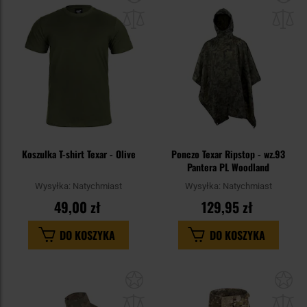
do
do
schowka
sc
Koszulka T-shirt Texar - Olive
Ponczo Texar Ripstop - wz.93
Pantera PL Woodland
Wysyłka:
Natychmiast
Wysyłka:
Natychmiast
49,00 zł
129,95 zł
DO KOSZYKA
DO KOSZYKA
Dodaj
Do
do
do