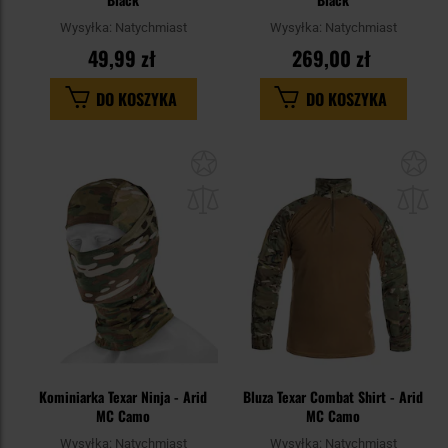
Wysyłka:
Natychmiast
Wysyłka:
Natychmiast
49,99 zł
269,00 zł
DO KOSZYKA
DO KOSZYKA
Dodaj
Do
do
do
schowka
sc
Kominiarka Texar Ninja - Arid
Bluza Texar Combat Shirt - Arid
MC Camo
MC Camo
Wysyłka:
Natychmiast
Wysyłka:
Natychmiast