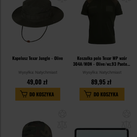
Kapelusz Texar Jungle - Olive
Koszulka polo Texar WP wzór
304A/MON - Olive/wz.93 Pantera
PL Woodland
Wysyłka:
Natychmiast
Wysyłka:
Natychmiast
49,00 zł
89,95 zł
DO KOSZYKA
DO KOSZYKA
Dodaj
Do
do
do
schowka
sc