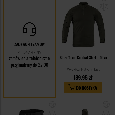
do
sc
ZADZWOŃ I ZAMÓW
71 347 47 49
zamówienia telefoniczne
Bluza Texar Combat Shirt - Olive
przyjmujemy do 22:00
Wysyłka:
Natychmiast
189,95 zł
DO KOSZYKA
Dodaj
Do
do
do
schowka
sc