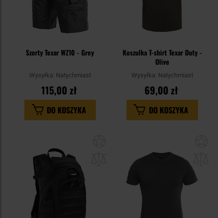
Szorty Texar WZ10 - Grey
Koszulka T-shirt Texar Duty -
Olive
Wysyłka:
Natychmiast
Wysyłka:
Natychmiast
115,00 zł
69,00 zł
DO KOSZYKA
DO KOSZYKA
Dodaj
Do
do
do
schowka
sc