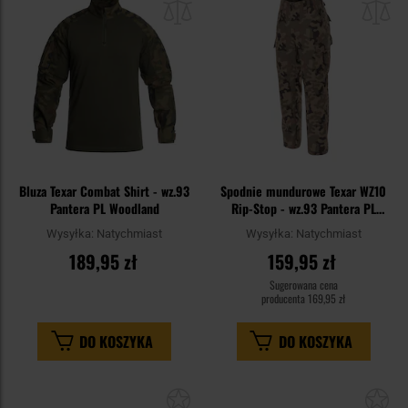
schowka
sc
Bluza Texar Combat Shirt - wz.93
Spodnie mundurowe Texar WZ10
Pantera PL Woodland
Rip-Stop - wz.93 Pantera PL
Woodland
Wysyłka:
Natychmiast
Wysyłka:
Natychmiast
189,95 zł
159,95 zł
Sugerowana cena
producenta
169,95 zł
DO KOSZYKA
DO KOSZYKA
Dodaj
Do