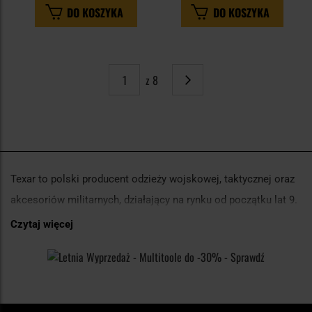
DO KOSZYKA
DO KOSZYKA
z 8
Strona
Następne
Texar to polski producent odzieży wojskowej, taktycznej oraz
akcesoriów militarnych, działający na rynku od początku lat 9.
XX wieku, dokładnie od 1992 roku. Początkowo firma
Czytaj więcej
zajmowała się dystrybucją odzieży z demobilu armii
amerykańskiej, będąc głównym dostawcą tego typu
asortymentu w Polsce. Z czasem Texar rozszerzył swoją
ofertę o własne produkty, w tym kopie klasycznych wzorów US