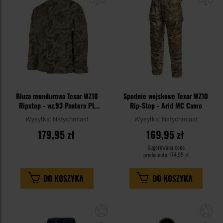
schowka
sc
Bluza mundurowa Texar WZ10
Spodnie wojskowe Texar WZ10
Ripstop - wz.93 Pantera PL
Rip-Stop - Arid MC Camo
Woodland
Wysyłka:
Natychmiast
Wysyłka:
Natychmiast
179,95 zł
169,95 zł
Sugerowana cena
producenta
174,95 zł
DO KOSZYKA
DO KOSZYKA
Dodaj
Do
do
do