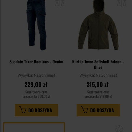
schowka
sc
Spodnie Texar Dominus - Denim
Kurtka Texar Softshell Falcon -
Olive
Wysyłka:
Natychmiast
Wysyłka:
Natychmiast
229,00 zł
315,00 zł
Sugerowana cena
Sugerowana cena
producenta
260,00 zł
producenta
319,00 zł
DO KOSZYKA
DO KOSZYKA
Dod