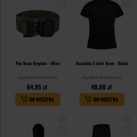
schowka
sc
Pas Texar Krypton - Olive
Koszulka T-shirt Texar - Black
Wysyłka:
Natychmiast
Wysyłka:
Natychmiast
64,95 zł
49,00 zł
DO KOSZYKA
DO KOSZYKA
Dodaj
Do
do
do
schowka
sc