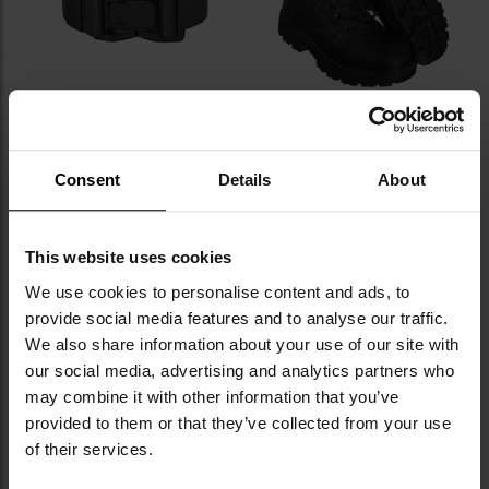
KOŃCÓWKA SERII
Pas Texar KM-23 - Black
Buty Texar TXR III - Black
Consent
Details
About
Wysyłka:
Natychmiast
Wysyłka:
Natychmiast
64,95 zł
270,00 zł
Sugerowana cena
This website uses cookies
producenta
279,00 zł
We use cookies to personalise content and ads, to
DO KOSZYKA
DO KOSZYKA
provide social media features and to analyse our traffic.
We also share information about your use of our site with
our social media, advertising and analytics partners who
Dodaj
Do
may combine it with other information that you’ve
do
do
provided to them or that they’ve collected from your use
schowka
sc
of their services.