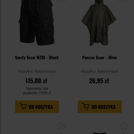
Szorty Texar WZ10 - Black
Ponczo Texar - Olive
Wysyłka:
Natychmiast
Wysyłka:
Natychmiast
115,00 zł
26,95 zł
Sugerowana cena
producenta
119,95 zł
DO KOSZYKA
DO KOSZYKA
Dodaj
Do
do
do