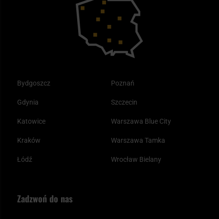
dostępnych od ręki,
Tax Free
Plecak ewakuacyjny preppersa
Odzież
posiadamy jedne z największych stanów magazynowych
tej marki w Polsce,
zapewniamy szybką realizację zamówień z dużych
stanów magazynowych,
Bydgoszcz
Poznań
zapewniamy pełne wsparcie posprzedażowe (gwarancje,
Gdynia
Szczecin
serwis),
Katowice
Warszawa Blue City
wszystkie produkty pochodzą bezpośrednio od
Kraków
Warszawa Tamka
producenta – bez pośredników.
Łódź
Wrocław Bielany
Zadzwoń do nas