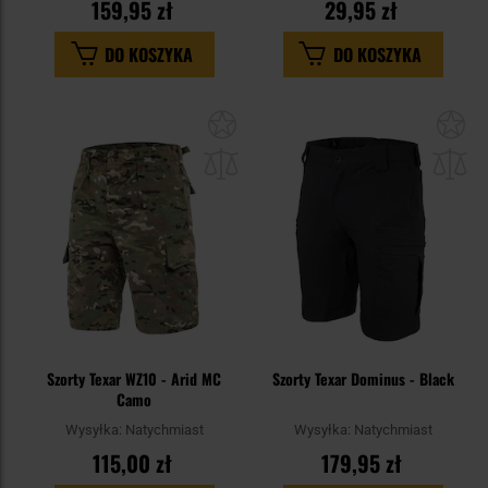
159,95 zł
29,95 zł
DO KOSZYKA
DO KOSZYKA
Dodaj
Do
do
do
schowka
sc
Szorty Texar WZ10 - Arid MC
Szorty Texar Dominus - Black
Camo
Wysyłka:
Natychmiast
Wysyłka:
Natychmiast
115,00 zł
179,95 zł