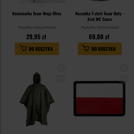
Kominiarka Texar Ninja Olive
Koszulka T-shirt Texar Duty -
Arid MC Camo
Wysyłka:
Natychmiast
Wysyłka:
Natychmiast
29,95 zł
69,00 zł
DO KOSZYKA
DO KOSZYKA
Dodaj
Do
do
do
schowka
sc