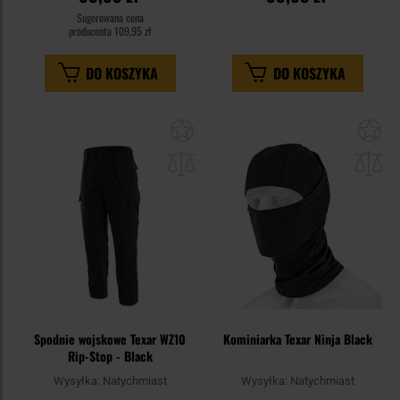
Sugerowana cena
producenta
109,95 zł
DO KOSZYKA
DO KOSZYKA
Dodaj
Do
do
do
schowka
sc
Spodnie wojskowe Texar WZ10
Kominiarka Texar Ninja Black
Rip-Stop - Black
Wysyłka:
Natychmiast
Wysyłka:
Natychmiast