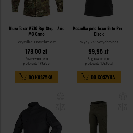
Bluza Texar WZ10 Rip-Stop - Arid
Koszulka polo Texar Elite Pro -
MC Camo
Black
Wysyłka:
Natychmiast
Wysyłka:
Natychmiast
178,00 zł
99,95 zł
Sugerowana cena
Sugerowana cena
producenta
179,95 zł
producenta
109,95 zł
DO KOSZYKA
DO KOSZYKA
Dodaj
Do
do
do
schowka
sc