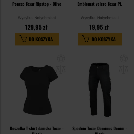
Ponczo Texar Ripstop - Olive
Emblemat velcro Texar PL
Wysyłka:
Natychmiast
Wysyłka:
Natychmiast
129,95 zł
19,95 zł
DO KOSZYKA
DO KOSZYKA
Dodaj
Do
do
do
schowka
sc
Koszulka T-shirt damska Texar -
Spodnie Texar Dominus Denim -
Black
Black