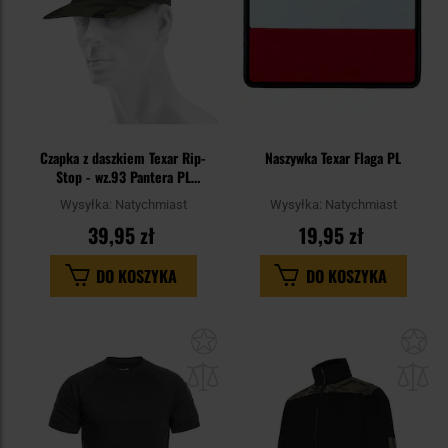
Czapka z daszkiem Texar Rip-
Naszywka Texar Flaga PL
Stop - wz.93 Pantera PL
Woodland
Wysyłka:
Natychmiast
Wysyłka:
Natychmiast
39,95 zł
19,95 zł
DO KOSZYKA
DO KOSZYKA
Dodaj
Do
do
do
schowka
sc