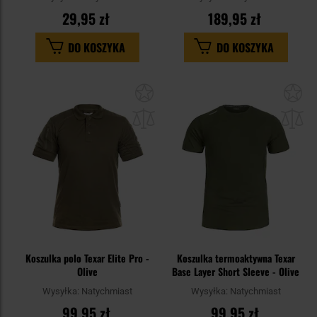
29,95 zł
189,95 zł
DO KOSZYKA
DO KOSZYKA
Dodaj
Do
do
do
schowka
sc
Koszulka polo Texar Elite Pro -
Koszulka termoaktywna Texar
Olive
Base Layer Short Sleeve - Olive
Wysyłka:
Natychmiast
Wysyłka:
Natychmiast
99,95 zł
99,95 zł