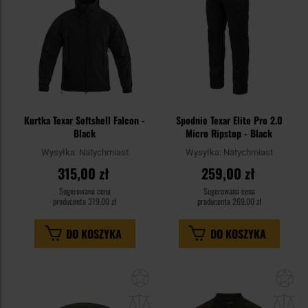
Kurtka Texar Softshell Falcon -
Spodnie Texar Elite Pro 2.0
Black
Micro Ripstop - Black
Wysyłka:
Natychmiast
Wysyłka:
Natychmiast
315,00 zł
259,00 zł
Sugerowana cena
Sugerowana cena
producenta
319,00 zł
producenta
269,00 zł
DO KOSZYKA
DO KOSZYKA
Dodaj
Do
do
do
schowka
sc