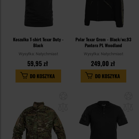
Koszulka T-shirt Texar Duty -
Polar Texar Grom - Black/wz.93
Black
Pantera PL Woodland
Wysyłka:
Natychmiast
Wysyłka:
Natychmiast
59,95 zł
249,00 zł
DO KOSZYKA
DO KOSZYKA
Dodaj
Do
do
do
schowka
sc