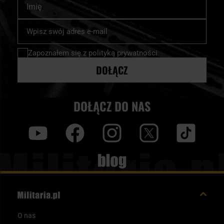
Subskrybuj
nasz
newsletter:
Zapoznałem się z
polityką prywatności
DOŁĄCZ
DOŁĄCZ DO NAS
y
f
i
t
tt
Blog
O nas