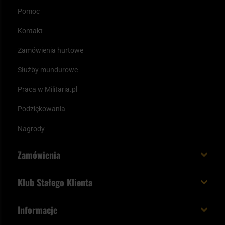
Pomoc
Kontakt
Zamówienia hurtowe
Służby mundurowe
Praca w Militaria.pl
Podziękowania
Nagrody
Zamówienia
Koszt i czas dostawy
Klub Stałego Klienta
Zamów do 23:00 - dostawa jutro!
Co zyskujesz z kontem KSK
Informacje
Paczka w weekend
Jak wykorzystać punkty KSK