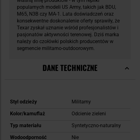
własną linię produktów - w tym repliki
popularnych modeli US Army, takich jak BDU,
M65, N3B czy MA-1. Lata doświadczeń oraz
konsekwentne doskonalenie oferty sprawiły, że
Texar zyskał uznanie wśród profesjonalistów i
pasjonatów aktywności terenowej. Dziś marka
należy do czołówki polskich producentów w
segmencie militarno-outdoorowym.
DANE TECHNICZNE
Więcej
Styl odzieży
Militarny
informacji
Kolor/kamuflaż
Odcienie zieleni
Typ materiału
Syntetyczno-naturalny
Wodoodporność
Nie