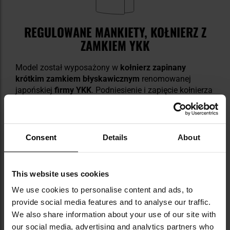
REGULOWANE MANKIETY, KOŁNIERZ Z
ZAMKIEM YKK
Model został wyposażony w
kołnierz zapinany
krótkim zamkiem błyskawicznym
renomowanej
japońskiej
firmy YKK
. Podniesienie i zapięcie kołnierza
pozwala uszczelnić dekolt oraz zabezpieczyć szyję
przed wiatrem i otarciami. Elastyczne mankiety
zastąpiono
patką zapinaną na rzep
, co pozwala na
regulację rozmiaru mankietu i precyzyjne dopasowanie
Consent
Details
About
go do nadgarstka użytkownika.
This website uses cookies
We use cookies to personalise content and ads, to
provide social media features and to analyse our traffic.
We also share information about your use of our site with
our social media, advertising and analytics partners who