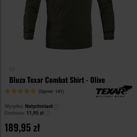
1/7
Bluza Texar Combat Shirt - Olive
Ocena:
(Opinie: 141)
94
100
% of
Wysyłka:
Natychmiast
Dostawa:
11,95 zł
189,95 zł