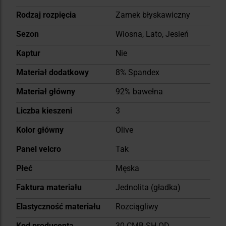
Rodzaj rozpięcia
Zamek błyskawiczny
Sezon
Wiosna, Lato, Jesień
Kaptur
Nie
Materiał dodatkowy
8% Spandex
Materiał główny
92% bawełna
Liczba kieszeni
3
Kolor główny
Olive
Panel velcro
Tak
Płeć
Męska
Faktura materiału
Jednolita (gładka)
Elastyczność materiału
Rozciągliwy
Kod producenta
30-CMB-SH-OD