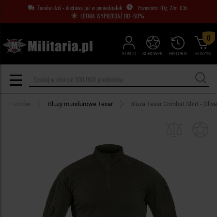
Zamów dziś - dostawa już w poniedziałek
07
g
27
m
02
s
LETNIA WYPRZEDAŻ DO -50%
0
KONTO
SCHOWEK
HISTORIA
KOSZYK
roducentów
Bluzy mundurowe Texar
Bluza Texar Combat Shirt - Olive