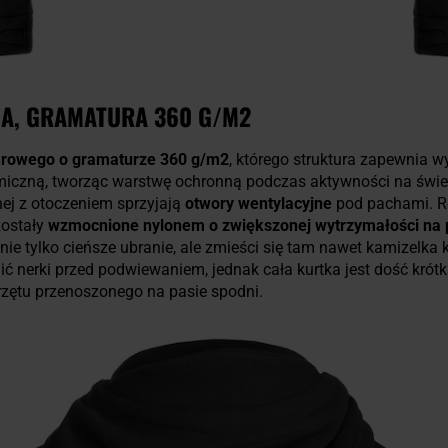
A, GRAMATURA 360 G/M2
arowego o gramaturze 360 g/m2
, którego struktura zapewnia 
rmiczną, tworząc warstwę ochronną podczas aktywności na świ
ej z otoczeniem sprzyjają
otwory wentylacyjne
pod pachami. R
zostały
wzmocnione nylonem o zwiększonej wytrzymałości na p
ie tylko cieńsze ubranie, ale zmieści się tam nawet kamizelka
ć nerki przed podwiewaniem, jednak cała kurtka jest dość krótk
rzętu przenoszonego na pasie spodni.