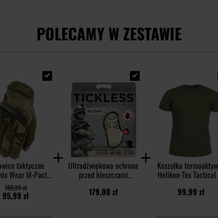
POLECAMY W ZESTAWIE
wice taktyczne
Ultradźwiękowa ochrona
Koszulka termoakty
ix Wear M-Pact -
przed kleszczami
Helikon-Tex Tactical
MultiCam
TickLess Military - dla
shirt TopCool - Oliv
159,99 zł
179,00 zł
99,99 zł
ludzi - Beige
Green
95,99 zł