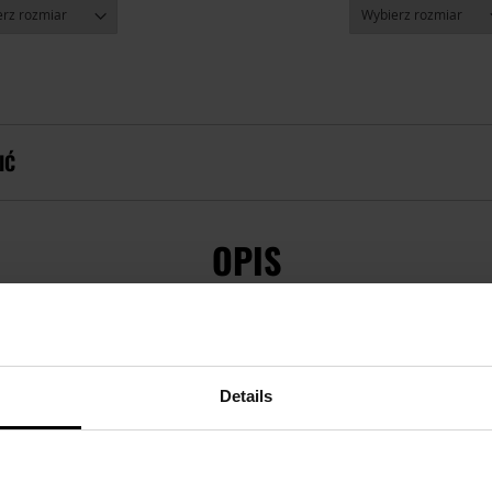
IĆ
OPIS
Details
BLACK
 Black stanowiąca
izolację termiczną
na nawet największe mroz