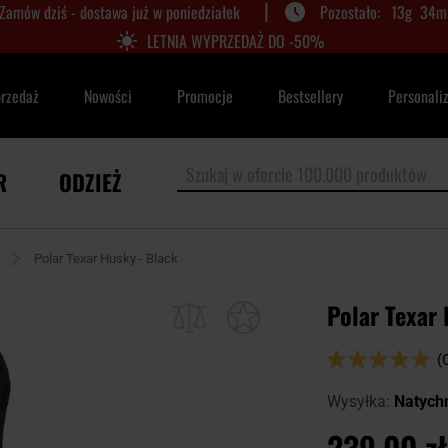
|
Zamów dziś - dostawa już w poniedziałek
13
g
34
m
LETNIA WYPRZEDAŻ DO -50%
przedaż
Nowości
Promocje
Bestsellery
Personali
R
ODZIEŻ
Polar Texar Husky - Black
Polar Texar 
Ocena:
(
98
100
% of
Wysyłka:
Natych
239,00 zł