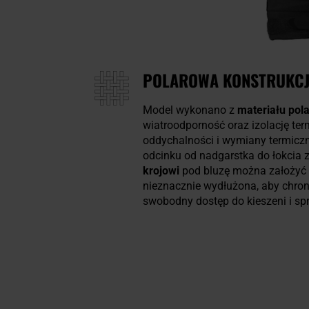
POLAROWA KONSTRUKCJ
Model wykonano z
materiału pol
wiatroodporność oraz izolację te
oddychalności i wymiany termiczn
odcinku od nadgarstka do łokcia 
krojowi
pod bluzę można założyć n
nieznacznie wydłużona, aby chroni
swobodny dostęp do kieszeni i sp