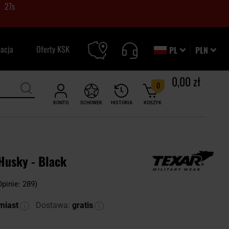
26
s
zacja
Oferty KSK
PL
PLN
0,00 zł
0
KONTO
SCHOWEK
HISTORIA
KOSZYK
Husky - Black
Opinie: 289)
miast
Dostawa:
gratis