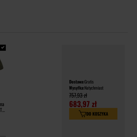
Dostawa:
Gratis
Wysyłka:
Natychmiast
757,93 zł
683,97 zł
wna
 T-
DO KOSZYKA
e