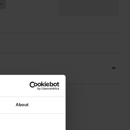
About
y. Znakomicie nadaje się do