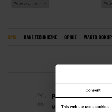
OPIS
DANE TECHNICZNE
OPINIE
WARTO DOKUP
Consent
POLAR TEXAR HUSKY - 
This website uses cookies
Miękka bluza polarowa
w kolorze