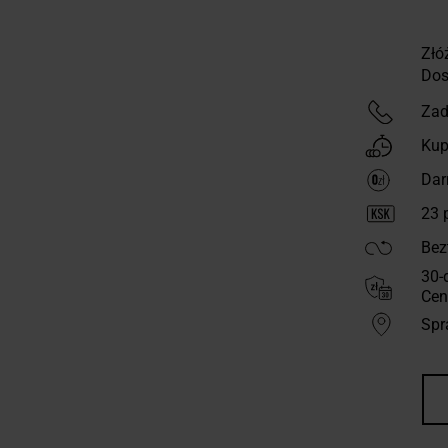
Złó
Dos
Zad
Kup
Dar
23
p
Bez
30-
Cen
Spr