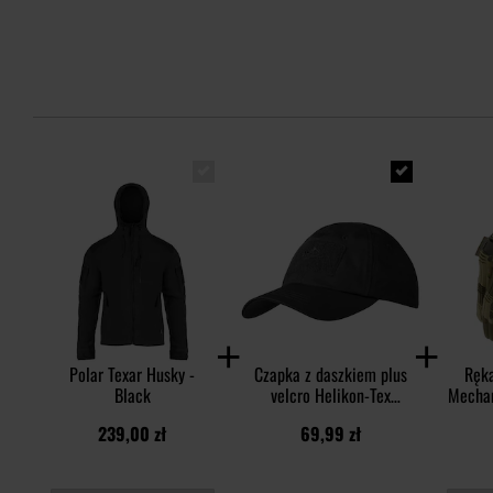
Polar Texar Husky -
Czapka z daszkiem plus
Ręka
Black
velcro Helikon-Tex
Mechan
PolyCotton Rip-Stop -
239,00 zł
69,99 zł
Black