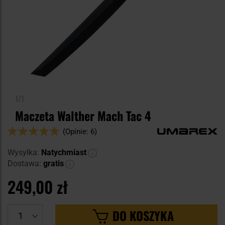
1/1
Maczeta Walther Mach Tac 4
Ocena:
(Opinie: 6)
100
100
% of
Wysyłka:
Natychmiast
Dostawa:
gratis
249,00 zł
DO KOSZYKA