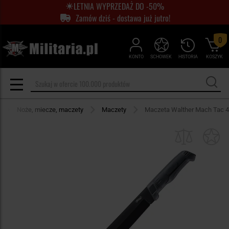
LETNIA WYPRZEDAŻ DO -50%
Zamów dziś - dostawa już jutro!
0
KONTO
SCHOWEK
HISTORIA
KOSZYK
Noże, miecze, maczety
Maczety
Maczeta Walther Mach Tac 4