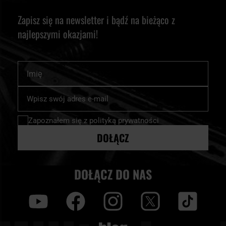
Zapisz się na newsletter i bądź na bieżąco z
najlepszymi okazjami!
Imię
Subskrybuj
nasz
newsletter:
Zapoznałem się z
polityką prywatności
DOŁĄCZ
DOŁĄCZ DO NAS
y
f
i
t
tt