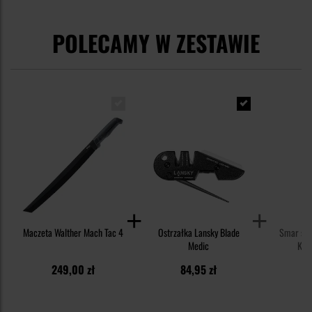
POLECAMY W ZESTAWIE
Maczeta Walther Mach Tac 4
Ostrzałka Lansky Blade
Smar syn
Medic
Knif
249,00 zł
84,95 zł
1