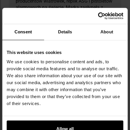
producentów wiatrówek, replik ASG i pistoletów
alarmowych na świecie. Marka zasłynęła z
wiernych replik broni palnej tworzonych na
licencjach takich gigantów jak Glock, Heckler &
Koch, Walther czy Beretta. W jej ofercie znajdują
Consent
Details
About
się także systemy treningowe T4E, amunicja,
akcesoria oraz sprzęt obronny. Umarex
wyróżnia się innowacjami, m.in. rewolucyjnymi
wiatrówkami CO2 i systemem Fast Action.
This website uses cookies
Dzięki globalnej dystrybucji produkty marki
We use cookies to personalise content and ads, to
dostępne są już w kilkudziesięciu krajach.
provide social media features and to analyse our traffic.
Pierwszy wielki sukces Umarex przyniosła
We also share information about your use of our site with
nietypowa replika rewolweru sprzedawana w
our social media, advertising and analytics partners who
zestawie stylizowanym na książkę o Sherlocku
may combine it with other information that you’ve
Holmesie - produkt, który sprzedawał się w
provided to them or that they’ve collected from your use
dziesiątkach tysięcy egzemplarzy rocznie.
of their services.
DANE TECHNICZNE
Allow all