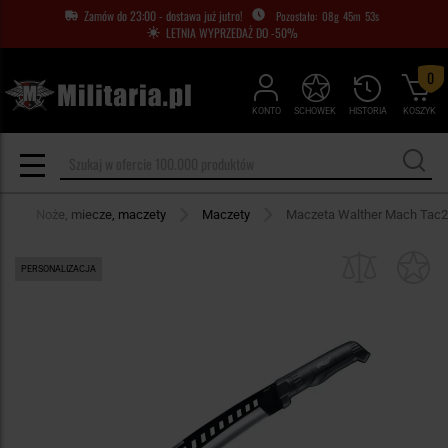
Zamów do 23:00 - dostawa już jutro!
08
g
45
m
52
s
LETNIA WYPRZEDAŻ DO -50%
0
KONTO
SCHOWEK
HISTORIA
KOSZYK
Noże, miecze, maczety
Maczety
Maczeta Walther Mach Tac2
PERSONALIZACJA