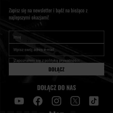
Zapisz się na newsletter i bądź na bieżąco z
najlepszymi okazjami!
Imię
Subskrybuj
nasz
newsletter:
Zapoznałem się z
polityką prywatności
DOŁĄCZ
DOŁĄCZ DO NAS
y
f
i
t
tt