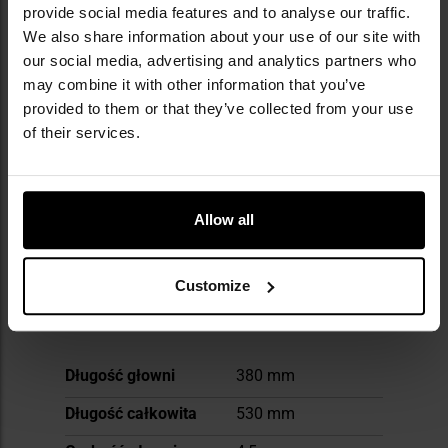
akcesoria oraz sprzęt obronny. Umarex
provide social media features and to analyse our traffic.
wyróżnia się innowacjami, m.in. rewolucyjnymi
We also share information about your use of our site with
wiatrówkami CO2 i systemem Fast Action.
our social media, advertising and analytics partners who
Dzięki globalnej dystrybucji produkty marki
may combine it with other information that you’ve
dostępne są już w kilkudziesięciu krajach.
provided to them or that they’ve collected from your use
Pierwszy wielki sukces Umarex przyniosła
of their services.
nietypowa replika rewolweru sprzedawana w
zestawie stylizowanym na książkę o Sherlocku
Holmesie - produkt, który sprzedawał się w
dziesiątkach tysięcy egzemplarzy rocznie.
Allow all
DANE TECHNICZNE
Customize
Więcej
Długość głowni
380 mm
informacji
Długość całkowita
530 mm