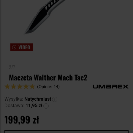
2/7
Maczeta Walther Mach Tac2
Ocena:
(Opinie: 14)
98
100
% of
Wysyłka:
Natychmiast
Dostawa:
11,95 zł
199,99 zł