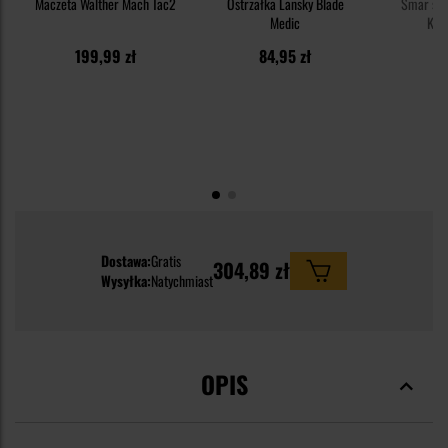
Maczeta Walther Mach Tac2
Ostrzałka Lansky Blade
Smar syn
Medic
Knif
199,99 zł
84,95 zł
1
Dostawa:
Gratis
304,89 zł
Wysyłka:
Natychmiast
OPIS