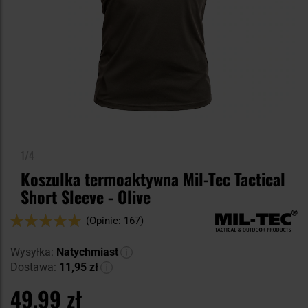
1/4
Koszulka termoaktywna Mil-Tec Tactical
Short Sleeve - Olive
Ocena:
(Opinie: 167)
98
100
% of
Wysyłka:
Natychmiast
Dostawa:
11,95 zł
49,99 zł