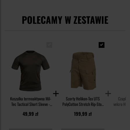
POLECAMY W ZESTAWIE
Koszulka termoaktywna Mil-
Szorty Helikon-Tex UTS
Czapka 
Tec Tactical Short Sleeve -
PolyCotton Stretch Rip-Stop
velcro Heli
Olive
8,5'' - Khaki
Rip-Stop -
49,99 zł
199,99 zł
W
5