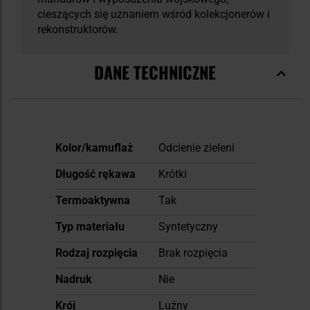
cieszących się uznaniem wśród kolekcjonerów i
rekonstruktorów.
DANE TECHNICZNE
Więcej
Kolor/kamuflaż
Odcienie zieleni
informacji
Długość rękawa
Krótki
Termoaktywna
Tak
Typ materiału
Syntetyczny
Rodzaj rozpięcia
Brak rozpięcia
Nadruk
Nie
Krój
Luźny