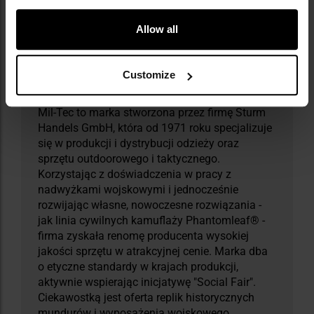
Allow all
Militaria.pl jest oficjalnym dystrybutorem
Customize
marki Mil-Tec.
Mil-Tec to marka stworzona przez firmę Sturm
Handels GmbH, która od 1971 roku specjalizuje
się w produkcji i dystrybucji odzieży oraz
sprzętu outdoorowego i taktycznego.
Korzystając z doświadczenia w pracy z
nadwyżkami wojskowymi i jednocześnie
rozwijając własne, nowoczesne rozwiązania -
jak linia cywilnych kamuflaży Phantomleaf® -
firma zyskała renomę producenta wysokiej
jakości sprzętu w atrakcyjnej cenie. Marka dba
o etyczne standardy w krajach produkcji,
aktywnie wspierając inicjatywę "Social Fair".
Ciekawostką jest oferta replik historycznych
mundurów i wyposażenia wojskowego,