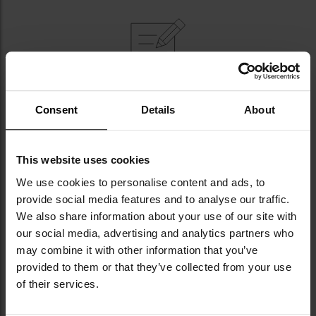
NAJWAŻNIEJSZE CECHY
Consent
Details
About
sportowy, wygodny krój
wykonana z oddychającego i szybkoschnącego
This website uses cookies
poliestru
panele velcro na ramionach do mocowania
We use cookies to personalise content and ads, to
naszywek
provide social media features and to analyse our traffic.
We also share information about your use of our site with
our social media, advertising and analytics partners who
may combine it with other information that you’ve
Informacja o producencie i bezpieczeństwo
provided to them or that they’ve collected from your use
of their services.