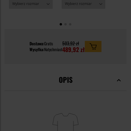
503,92 zł
Dostawa:
Gratis
489,92 zł
Wysyłka:
Natychmiast
OPIS