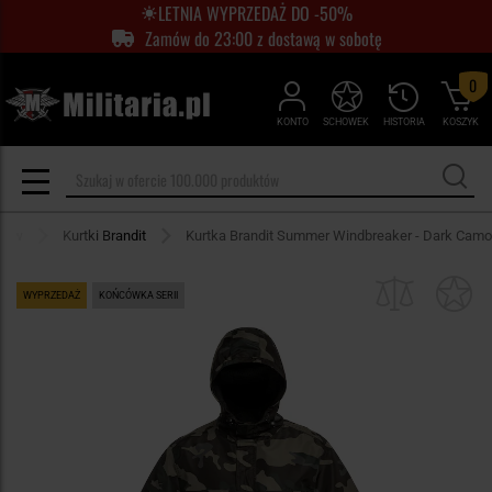
LETNIA WYPRZEDAŻ DO -50%
Zamów do 23:00 z dostawą w sobotę
0
KONTO
SCHOWEK
HISTORIA
KOSZYK
ntów
Kurtki Brandit
Kurtka Brandit Summer Windbreaker - Dark Camo
WYPRZEDAŻ
KOŃCÓWKA SERII