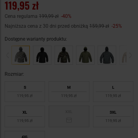
119,95 zł
Cena regularna
199,99 zł
-40%
Najniższa cena z 30 dni przed obniżką
159,99 zł
-25%
Dostępne warianty produktu:
Rozmiar:
S
M
L
119,95 zł
119,95 zł
119,95 zł
XXL
XL
3XL
119,95 zł
119,95 zł
4XL