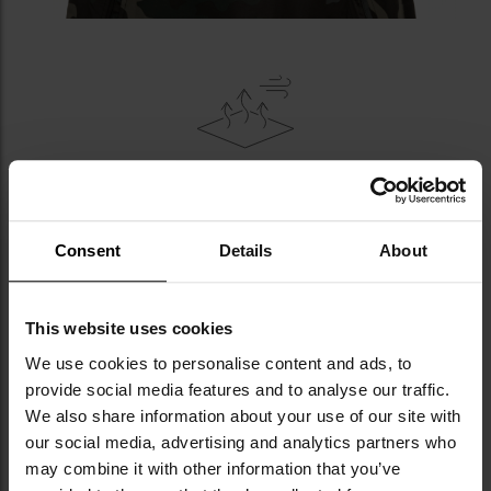
OTWÓR WENTYLACYJNY, PĘTLA
Znajdujący się na boku, zapinany na zamek
otwór
Consent
Details
About
wentylacyjny
umożliwia regulowanie dopływu
powietrza. Z tyłu kołnierza została naszyta
pętla
służąca do zawieszania kurtki.
This website uses cookies
We use cookies to personalise content and ads, to
provide social media features and to analyse our traffic.
We also share information about your use of our site with
our social media, advertising and analytics partners who
may combine it with other information that you’ve