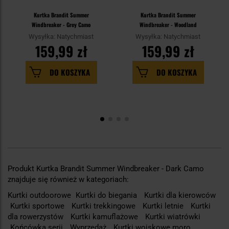
Kurtka Brandit Summer
Kurtka Brandit Summer
Windbreaker - Grey Camo
Windbreaker - Woodland
Wysyłka: Natychmiast
Wysyłka: Natychmiast
159,99 zł
159,99 zł
DO KOSZYKA
DO KOSZYKA
Produkt Kurtka Brandit Summer Windbreaker - Dark Camo
znajduje się również w kategoriach:
Kurtki outdoorowe
Kurtki do biegania
Kurtki dla kierowców
Kurtki sportowe
Kurtki trekkingowe
Kurtki letnie
Kurtki
dla rowerzystów
Kurtki kamuflażowe
Kurtki wiatrówki
Końcówka serii
Wyprzedaż
Kurtki wojskowe moro