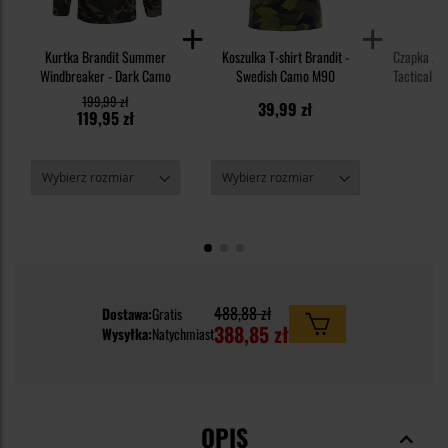
Kurtka Brandit Summer
Koszulka T-shirt Brandit -
Czapka z 
Windbreaker - Dark Camo
Swedish Camo M90
Tactical 2
199,99 zł
39,99 zł
119,95 zł
3
488,88 zł
Dostawa:
Gratis
388,85 zł
Wysyłka:
Natychmiast
OPIS