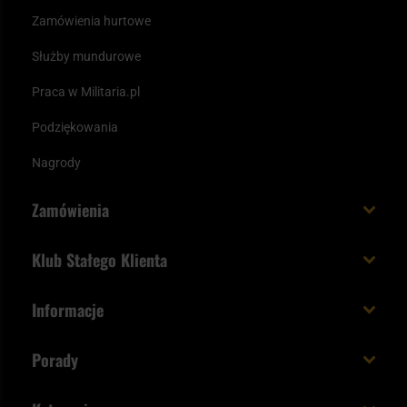
Zamówienia hurtowe
Służby mundurowe
Praca w Militaria.pl
Podziękowania
Nagrody
Zamówienia
Koszt i czas dostawy
Klub Stałego Klienta
Zamów do 23:00 - dostawa jutro!
Co zyskujesz z kontem KSK
Informacje
Paczka w weekend
Jak wykorzystać punkty KSK
Regulamin
Status zamówienia
Porady
Unboxing Militaria.pl
Cookies
Sposoby płatności
Polecane śpiwory na wiosnę
Logowanie