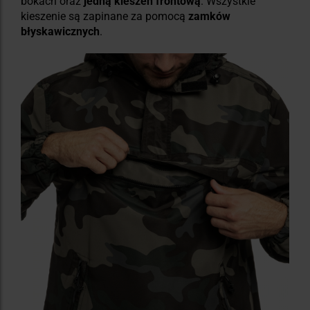
bokach oraz
jedną kieszeń frontową
. Wszystkie
kieszenie są zapinane za pomocą
zamków
błyskawicznych
.