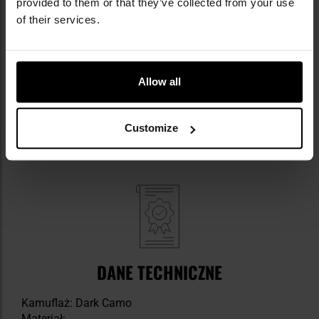
provided to them or that they’ve collected from your use
NAJWAŻNIEJSZE CECHY
of their services.
konstrukcja z poliestru i materiału mesh
wiatro- i wodoodporna
rozpięcie pod szyją
Allow all
ściągacze
elastyczne mankiety
3 kieszenie
Customize
otwór wentylacyjny
DANE TECHNICZNE
Kamuflaż: Dark Camo
Materiał: