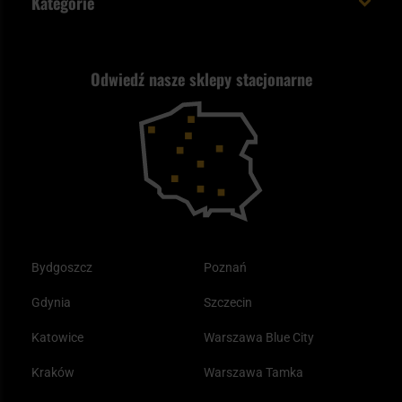
Kategorie
Polityka prywatności
Wysyłka za granicę
Jak wybrać replikę ASG?
Strzelectwo
Nasz asortyment a prawo
Zwroty
ASG czy wiatrówka - co wybrać?
Odwiedź nasze sklepy stacjonarne
Samoobrona
Kupony i kody rabatowe
Reklamacje i gwarancja
Bushcraft - co to jest i jak zacząć?
Outdoor
Tax Free
Plecak ewakuacyjny preppersa
Odzież
Bydgoszcz
Poznań
Gdynia
Szczecin
Katowice
Warszawa Blue City
Kraków
Warszawa Tamka