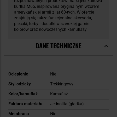
rozpoznawalnych produktów marki jest kultowa
kurtka M65, inspirowana oryginalnym wzorem
amerykańskiej armii z lat 60-tych. W ofercie
znajdują się także funkcjonalne akcesoria,
plecaki, torby i dodatki w szerokiej gamie
kolorów oraz nowoczesnych kamuflaży.
DANE TECHNICZNE
Więcej
Ocieplenie
Nie
informacji
Styl odzieży
Trekkingowy
Kolor/kamuflaż
Kamuflaż
Faktura materiału
Jednolita (gładka)
Membrana
Nie