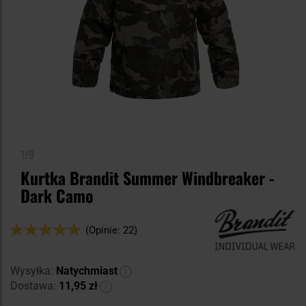
1/9
Kurtka Brandit Summer Windbreaker -
Dark Camo
Ocena:
(Opinie: 22)
96
100
% of
Wysyłka:
Natychmiast
Dostawa:
11,95 zł