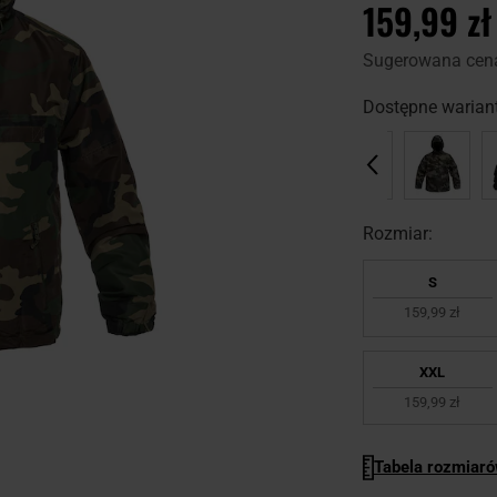
159,99 zł
Sugerowana cen
Dostępne wariant
Rozmiar:
S
159,99 zł
XXL
159,99 zł
Tabela rozmiar