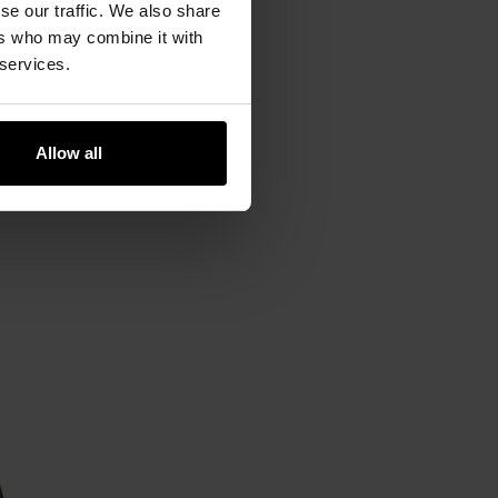
se our traffic. We also share
liestru
, który cechuje się
ers who may combine it with
ychalność i komfort cieplny.
 services.
Allow all