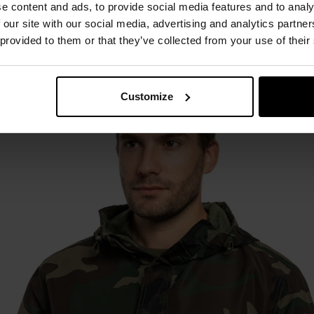
e content and ads, to provide social media features and to analy
żu Woodland, wykonana z lekkiego,
wiatro- i wodoodpornego po
 our site with our social media, advertising and analytics partn
kodzenia mechaniczne.
Siatkowa podszewka
zapewnia dobrą odd
 provided to them or that they’ve collected from your use of their
Customize