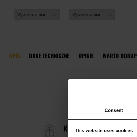
OPIS
DANE TECHNICZNE
OPINIE
WARTO DOKUP
Consent
KURTKA BRANDIT SUMM
This website uses cookies