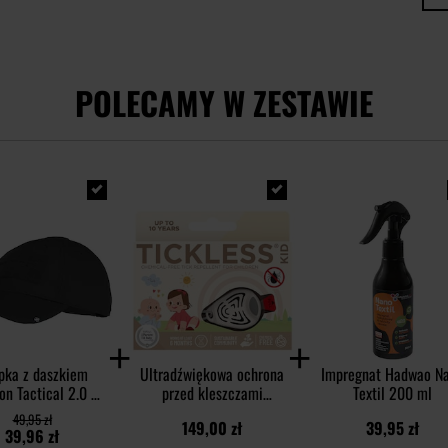
POLECAMY W ZESTAWIE
pka z daszkiem
Ultradźwiękowa ochrona
Impregnat Hadwao N
on Tactical 2.0 BB
przed kleszczami
Textil 200 ml
Stop Cap - Black
TickLess Kid - dla dzieci
49,95 zł
149,00 zł
39,95 zł
- Beige
39,96 zł