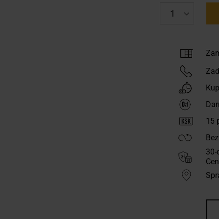
Zam
Zad
Kup
Dar
15
p
Bez
30-
Cen
Spr