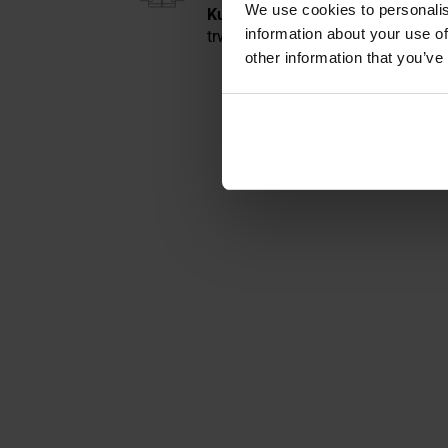
We use cookies to personalis
Kurtka typu wiatrówka
w kamufla
information about your use of
trwałością i odpornością na usz
other information that you’ve