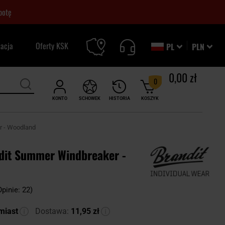
botę
zacja
Oferty KSK
PL
PLN
0,00 zł
0
KONTO
SCHOWEK
HISTORIA
KOSZYK
r - Woodland
dit Summer Windbreaker -
Opinie: 22)
miast
Dostawa:
11,95 zł