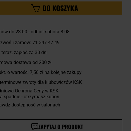
DO KOSZYKA
ów do 23:00
-
odbiór sobota 8.08
zwoń i zamów:
71 347 47 49
 teraz, zapłać za 30 dni
mowa dostawa od 200 zł
kt. o wartości
7,50 zł
na kolejne zakupy
terminowe zwroty dla klubowiczów KSK
dniowa Ochrona Ceny w KSK
a spadnie - otrzymasz kupon
awdź dostępność w salonach
ZAPYTAJ O PRODUKT