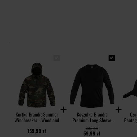
Kurtka Brandit Summer
Koszulka Brandit
Cza
Windbreaker - Woodland
Premium Long Sleeve
Pentag
Shirt - Black
Rip-
69,99 zł
159,99 zł
59,99 zł