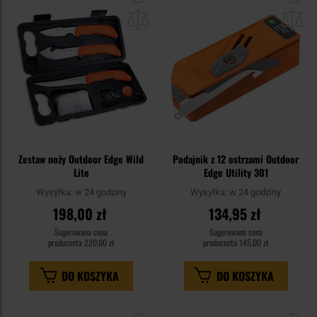
do
do
schowka
sc
Zestaw noży Outdoor Edge Wild
Podajnik z 12 ostrzami Outdoor
Lite
Edge Utility 301
Wysyłka:
w 24 godziny
Wysyłka:
w 24 godziny
198,00 zł
134,95 zł
Sugerowana cena
Sugerowana cena
producenta
220,00 zł
producenta
145,00 zł
DO KOSZYKA
DO KOSZYKA