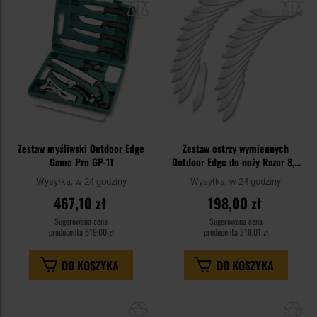
schowka
sc
Zestaw myśliwski Outdoor Edge
Zestaw ostrzy wymiennych
Game Pro GP-11
Outdoor Edge do noży Razor 8,9
cm, 24 szt.
Wysyłka:
w 24 godziny
Wysyłka:
w 24 godziny
467,10 zł
198,00 zł
Sugerowana cena
Sugerowana cena
producenta
519,00 zł
producenta
218,01 zł
DO KOSZYKA
DO KOSZYKA
Dodaj
Do