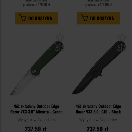
producenta
176,00 zł
producenta
176,00 zł
DO KOSZYKA
DO KOSZYKA
Dodaj
Do
do
do
schowka
sc
Nóż składany Outdoor Edge
Nóż składany Outdoor Edge
Razor VX3 3,0" Micarta - Green
Razor VX3 3,0" G10 - Black
Wysyłka:
w 24 godziny
Wysyłka:
w 24 godziny
237,59 zł
237,59 zł