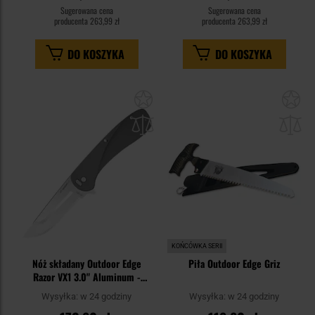
Sugerowana cena
Sugerowana cena
producenta
263,99 zł
producenta
263,99 zł
DO KOSZYKA
DO KOSZYKA
Dodaj
Do
do
do
schowka
sc
KOŃCÓWKA SERII
Nóż składany Outdoor Edge
Piła Outdoor Edge Griz
Razor VX1 3.0" Aluminum -
Silver
Wysyłka:
w 24 godziny
Wysyłka:
w 24 godziny