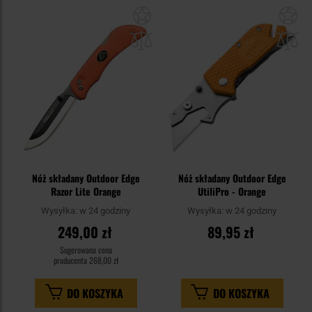
Dodaj
Do
do
do
schowka
sc
Nóż składany Outdoor Edge
Nóż składany Outdoor Edge
Razor Lite Orange
UtiliPro - Orange
Wysyłka:
w 24 godziny
Wysyłka:
w 24 godziny
249,00 zł
89,95 zł
Sugerowana cena
producenta
268,00 zł
DO KOSZYKA
DO KOSZYKA