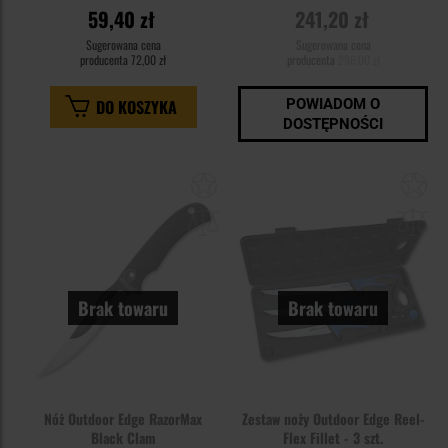
59,40 zł
241,20 zł
Sugerowana cena
Sugerowana cena
producenta
72,00 zł
producenta
296,00 zł
DO KOSZYKA
POWIADOM O
DOSTĘPNOŚCI
Dodaj
Do
do
do
schowka
sc
Brak towaru
Brak towaru
Nóż Outdoor Edge RazorMax
Zestaw noży Outdoor Edge Reel-
Black Clam
Flex Fillet - 3 szt.