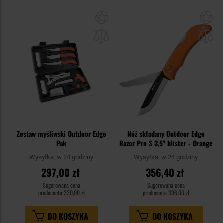
Dodaj
Do
do
do
schowka
sc
Zestaw myśliwski Outdoor Edge
Nóż składany Outdoor Edge
Pak
Razor Pro S 3,5" blister - Orange
Wysyłka:
w 24 godziny
Wysyłka:
w 24 godziny
297,00 zł
356,40 zł
Sugerowana cena
Sugerowana cena
producenta
330,00 zł
producenta
396,00 zł
DO KOSZYKA
DO KOSZYKA