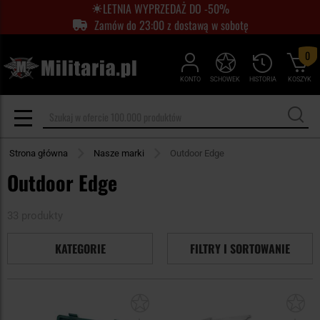
LETNIA WYPRZEDAŻ DO -50%
Zamów do 23:00 z dostawą w sobotę
0
KONTO
SCHOWEK
HISTORIA
KOSZYK
Strona główna
Nasze marki
Outdoor Edge
Outdoor Edge
33 produkty
KATEGORIE
FILTRY I SORTOWANIE
Dodaj
Do
do
do