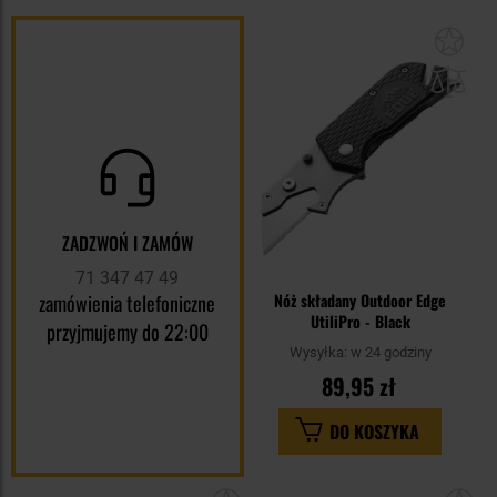
Dod
do
sc
ZADZWOŃ I ZAMÓW
71 347 47 49
zamówienia telefoniczne
Nóż składany Outdoor Edge
UtiliPro - Black
przyjmujemy do 22:00
Wysyłka:
w 24 godziny
89,95 zł
DO KOSZYKA