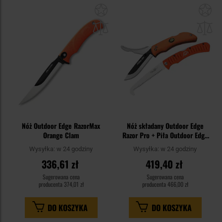
Dodaj
Do
do
do
schowka
sc
Nóż Outdoor Edge RazorMax
Nóż składany Outdoor Edge
Orange Clam
Razor Pro + Piła Outdoor Edge
Combo blister - zestaw
Wysyłka:
w 24 godziny
Wysyłka:
w 24 godziny
336,61 zł
419,40 zł
Sugerowana cena
Sugerowana cena
producenta
374,01 zł
producenta
466,00 zł
DO KOSZYKA
DO KOSZYKA