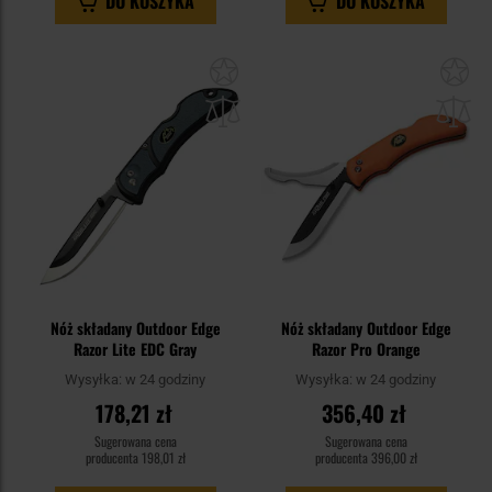
DO KOSZYKA
DO KOSZYKA
Dodaj
Do
do
do
schowka
sc
Nóż składany Outdoor Edge
Nóż składany Outdoor Edge
Razor Lite EDC Gray
Razor Pro Orange
Wysyłka:
w 24 godziny
Wysyłka:
w 24 godziny
178,21 zł
356,40 zł
Sugerowana cena
Sugerowana cena
producenta
198,01 zł
producenta
396,00 zł