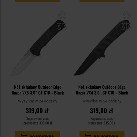
Dodaj
Do
do
do
schowka
sc
Nóż składany Outdoor Edge
Nóż składany Outdoor Edge
Razor VX5 3.0" CF G10 - Black
Razor VX4 3.0" CF G10 - Black
Wysyłka:
w 24 godziny
Wysyłka:
w 24 godziny
319,00 zł
319,00 zł
Sugerowana cena
Sugerowana cena
producenta
335,00 zł
producenta
335,00 zł