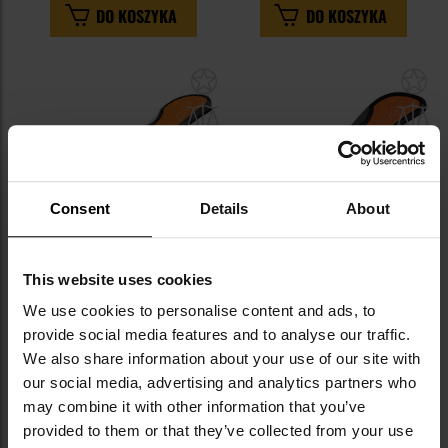
DO KOSZYKA
DO KOSZYKA
Dodaj
Do
do
do
schowka
sc
Consent
Details
About
This website uses cookies
We use cookies to personalise content and ads, to
Nóż składany Outdoor Edge
Nóż składany Outdoor Edge
Razorcape 3,0 Blister - Orange
Razor EDC Lite 2.5" - Orange
provide social media features and to analyse our traffic.
We also share information about your use of our site with
Wysyłka:
w 24 godziny
Wysyłka:
w 24 godziny
our social media, advertising and analytics partners who
213,30 zł
158,40 zł
may combine it with other information that you’ve
Sugerowana cena
Sugerowana cena
provided to them or that they’ve collected from your use
producenta
237,00 zł
producenta
176,00 zł