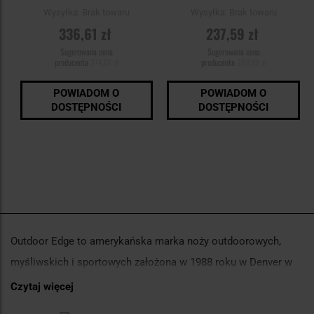
Wysyłka:
Brak towaru
Wysyłka:
Brak towaru
336,61 zł
237,59 zł
Sugerowana cena
Sugerowana cena
producenta
374,01 zł
producenta
263,99 zł
POWIADOM O
POWIADOM O
DOSTĘPNOŚCI
DOSTĘPNOŚCI
Outdoor Edge to amerykańska marka noży outdoorowych,
myśliwskich i sportowych założona w 1988 roku w Denver w
Kolorado. Firma specjalizuje się w nożach do polowań,
Czytaj więcej
wędkarstwa i aktywności outdoorowej, oferując produkty