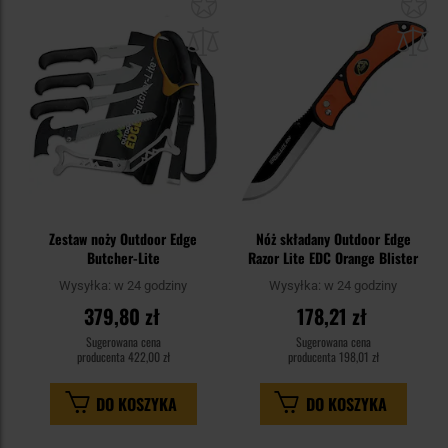
Dodaj
Do
do
do
schowka
sc
Zestaw noży Outdoor Edge
Nóż składany Outdoor Edge
Butcher-Lite
Razor Lite EDC Orange Blister
Wysyłka:
w 24 godziny
Wysyłka:
w 24 godziny
379,80 zł
178,21 zł
Sugerowana cena
Sugerowana cena
producenta
422,00 zł
producenta
198,01 zł
DO KOSZYKA
DO KOSZYKA