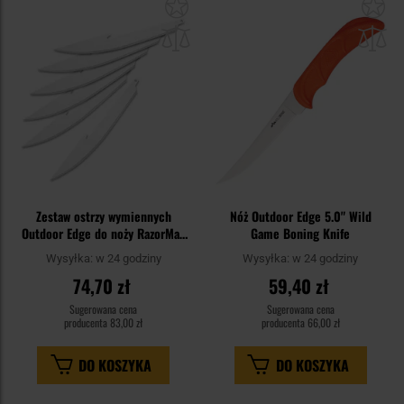
Dodaj
Do
do
do
schowka
sc
Zestaw ostrzy wymiennych
Nóż Outdoor Edge 5.0" Wild
Outdoor Edge do noży RazorMax
Game Boning Knife
12,7 cm - 6 szt.
Wysyłka:
w 24 godziny
Wysyłka:
w 24 godziny
74,70 zł
59,40 zł
Sugerowana cena
Sugerowana cena
producenta
83,00 zł
producenta
66,00 zł
DO KOSZYKA
DO KOSZYKA