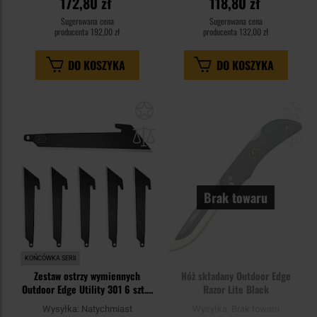
172,80 zł
118,80 zł
Sugerowana cena
Sugerowana cena
producenta
192,00 zł
producenta
132,00 zł
DO KOSZYKA
DO KOSZYKA
Dodaj
Do
do
do
schowka
sc
Brak towaru
KOŃCÓWKA SERII
Zestaw ostrzy wymiennych
Nóż składany Outdoor Edge
Outdoor Edge Utility 301 6 szt. -
Razor Lite Black
Black
Wysyłka:
Natychmiast
Wysyłka:
Brak towaru