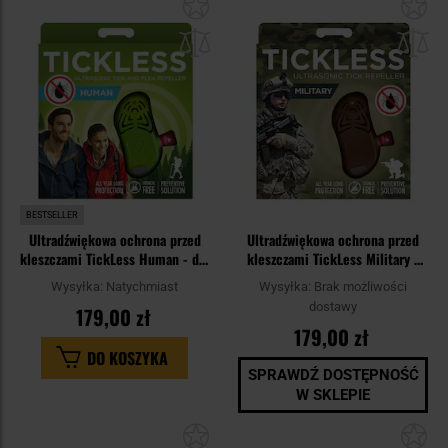
Dodaj
Do
do
do
schowka
sc
BESTSELLER
Ultradźwiękowa ochrona przed
Ultradźwiękowa ochrona przed
kleszczami TickLess Human - dla
kleszczami TickLess Military -
ludzi - Green
dla ludzi - Brown
Wysyłka:
Natychmiast
Wysyłka:
Brak możliwości
dostawy
179,00 zł
179,00 zł
DO KOSZYKA
SPRAWDŹ DOSTĘPNOŚĆ
W SKLEPIE
Dodaj
Do