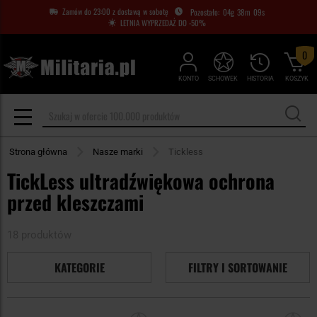
Zamów do 23:00 z dostawą w sobotę
04
g
38
m
08
s
LETNIA WYPRZEDAŻ DO -50%
0
KONTO
SCHOWEK
HISTORIA
KOSZYK
Strona główna
Nasze marki
Tickless
TickLess ultradźwiękowa ochrona
przed kleszczami
18 produktów
KATEGORIE
FILTRY I SORTOWANIE