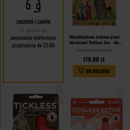
ZADZWOŃ I ZAMÓW
71 347 47 49
zamówienia telefoniczne
Ultradźwiękowa ochrona przed
kleszczami TickLess Eco - dla
przyjmujemy do 22:00
ludzi
Wysyłka:
Natychmiast
179,00 zł
DO KOSZYKA
Dodaj
Do
do
do
schowka
sc