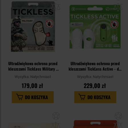
do
do
schowka
sc
Ultradźwiękowa ochrona przed
Ultradźwiękowa ochrona przed
kleszczami TickLess Military -
kleszczami TickLess Active - dla
dla ludzi - Beige
ludzi - Green
Wysyłka:
Natychmiast
Wysyłka:
Natychmiast
179,00 zł
229,00 zł
DO KOSZYKA
DO KOSZYKA
Dodaj
Do
do
do
schowka
sc