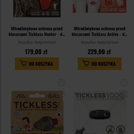
Ultradźwiękowa ochrona przed
Ultradźwiękowa ochrona przed
kleszczami TickLess Hunter - dla
kleszczami TickLess Active - dla
myśliwych - Orange
ludzi - Coral
Wysyłka:
Natychmiast
Wysyłka:
Natychmiast
179,00 zł
229,00 zł
DO KOSZYKA
DO KOSZYKA
Dodaj
Do
do
do
schowka
sc