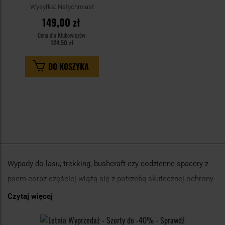
zwierząt - Beige
Wysyłka:
Natychmiast
149,00 zł
Cena dla Klubowiczów:
124,50 zł
DO KOSZYKA
Wypady do lasu, trekking, bushcraft czy codzienne spacery z
psem coraz częściej wiążą się z potrzebą skutecznej ochrony
przed kleszczami. Tickless rozwija rozwiązania, które
Czytaj więcej
pozwalają ograniczyć kontakt z pasożytami bez stosowania
chemicznych preparatów i intensywnych środków