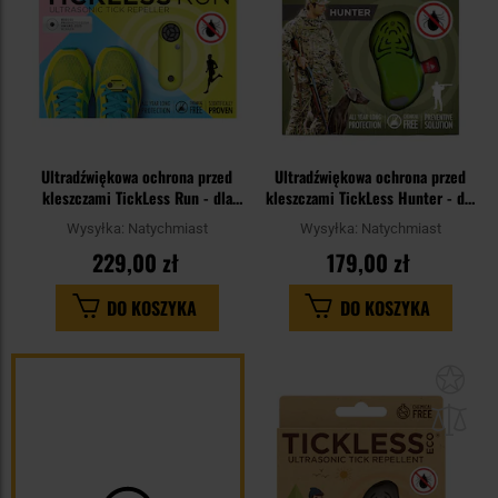
Ultradźwiękowa ochrona przed
Ultradźwiękowa ochrona przed
kleszczami TickLess Run - dla
kleszczami TickLess Hunter - dla
ludzi - UV Yellow
myśliwych - Green
Wysyłka:
Natychmiast
Wysyłka:
Natychmiast
229,00 zł
179,00 zł
DO KOSZYKA
DO KOSZYKA
Dod
do
sc