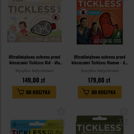
Ultradźwiękowa ochrona przed
Ultradźwiękowa ochrona przed
kleszczami TickLess Kid - dla
kleszczami TickLess Human - dla
dzieci - Beige
ludzi - Orange
Wysyłka:
Natychmiast
Wysyłka:
Natychmiast
149,00 zł
179,00 zł
DO KOSZYKA
DO KOSZYKA
Dodaj
Do
do
do
schowka
sc