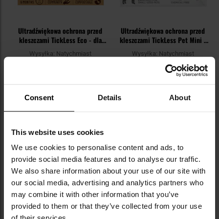
Ultradźwiękowa ochrona przed
Ultradźwiękowa ochrona przed
kleszczami TickLess Eco - dla
kleszczami TickLess Pet Mini -
dzieci - Brown
dla zwierząt - Black
Wysyłka:
Natychmiast
Wysyłka:
Natychmiast
149,00 zł
229,00 zł
DO KOSZYKA
DO KOSZYKA
Consent
Details
About
Dodaj
Do
do
do
This website uses cookies
schowka
sc
We use cookies to personalise content and ads, to
provide social media features and to analyse our traffic.
We also share information about your use of our site with
our social media, advertising and analytics partners who
may combine it with other information that you’ve
provided to them or that they’ve collected from your use
of their services.