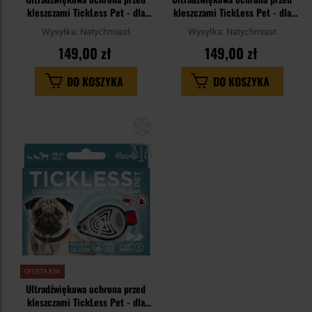
kleszczami TickLess Pet - dla
kleszczami TickLess Pet - dla
zwierząt - Orange
zwierząt - Eco - Brown
Wysyłka:
Natychmiast
Wysyłka:
Natychmiast
149,00 zł
149,00 zł
DO KOSZYKA
DO KOSZYKA
Dodaj
do
schowka
OFERTA KSK
Ultradźwiękowa ochrona przed
kleszczami TickLess Pet - dla