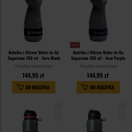
LATO
Butelka z filtrem Water-to-Go
Butelka z filtrem Water-to-Go
Sugarcane 550 ml - Euro Black
Sugarcane 550 ml - Acai Purple
Wysyłka:
Natychmiast
Wysyłka:
Natychmiast
144,95 zł
144,95 zł
DO KOSZYKA
DO KOSZYKA
Dodaj
Do
do
do
schowka
sc