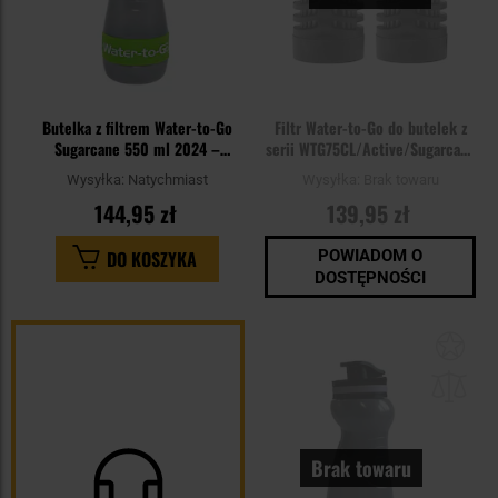
Butelka z filtrem Water-to-Go
Filtr Water-to-Go do butelek z
Sugarcane 550 ml 2024 –
serii WTG75CL/Active/Sugarcane
Zielona
- dwupak
Wysyłka:
Natychmiast
Wysyłka:
Brak towaru
144,95 zł
139,95 zł
DO KOSZYKA
POWIADOM O
DOSTĘPNOŚCI
Dod
do
sc
Brak towaru