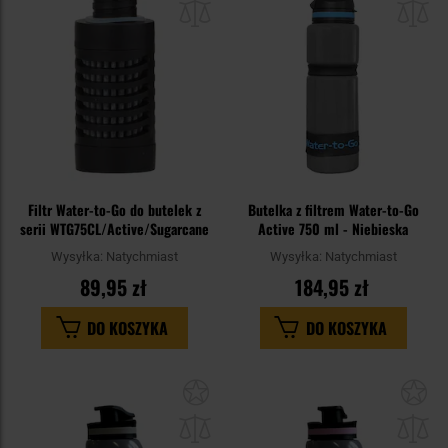
schowka
sc
Filtr Water-to-Go do butelek z
Butelka z filtrem Water-to-Go
serii WTG75CL/Active/Sugarcane
Active 750 ml - Niebieska
Wysyłka:
Natychmiast
Wysyłka:
Natychmiast
89,95 zł
184,95 zł
DO KOSZYKA
DO KOSZYKA
Dodaj
Do
do
do
schowka
sc