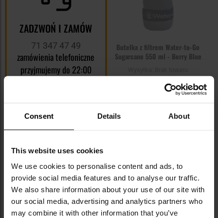
ZADZWOŃ I ZAMÓW
71 347 47 49
Butelka z filtrem Water-to-Go
zamówienia telefoniczne
Sugarcane 550 ml - Berry Blue
przyjmujemy do 22:00
Wysyłka:
Brak towaru
144,95 zł
POWIADOM O
DOSTĘPNOŚCI
Consent
Details
About
Dodaj
do
This website uses cookies
schowka
We use cookies to personalise content and ads, to
provide social media features and to analyse our traffic.
We also share information about your use of our site with
Brak towaru
our social media, advertising and analytics partners who
may combine it with other information that you’ve