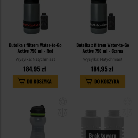
Butelka z filtrem Water-to-Go
Butelka z filtrem Water-to-Go
Active 750 ml - Red
Active 750 ml - Czarna
Wysyłka:
Natychmiast
Wysyłka:
Natychmiast
184,95 zł
184,95 zł
DO KOSZYKA
DO KOSZYKA
Dodaj
Do
do
do
schowka
sc
Brak towaru