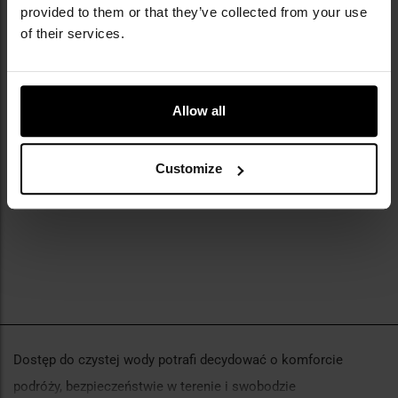
provided to them or that they’ve collected from your use
of their services.
Butelka z filtrem Water-to-Go
Sugarcane 550 ml - Henna Red
Allow all
Wysyłka:
Brak towaru
144,95 zł
Customize
POWIADOM O
DOSTĘPNOŚCI
Dostęp do czystej wody potrafi decydować o komforcie
podróży, bezpieczeństwie w terenie i swobodzie