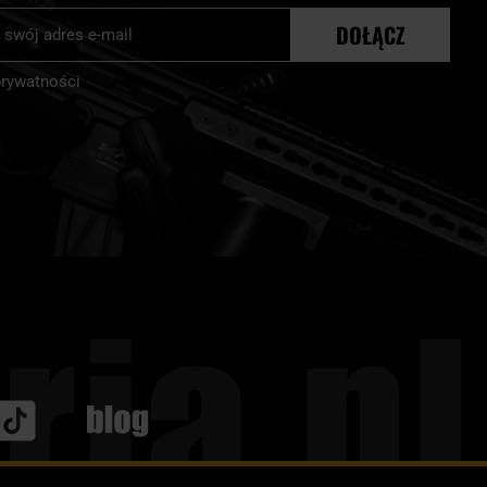
j
DOŁĄCZ
r:
prywatności
Blog