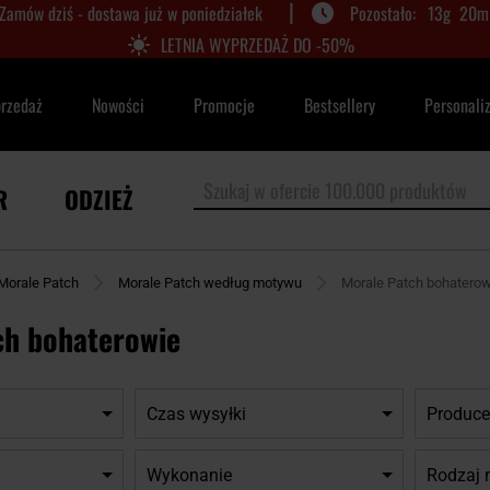
|
Zamów dziś - dostawa już w poniedziałek
13
g
20
m
LETNIA WYPRZEDAŻ DO -50%
przedaż
Nowości
Promocje
Bestsellery
Personali
R
ODZIEŻ
Morale Patch
Morale Patch według motywu
Morale Patch bohaterow
ch bohaterowie
Czas wysyłki
Produce
Wykonanie
Rodzaj