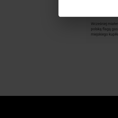
S...
12.
Wcześniej miałem
polską flagą gas
miejskiego kupił
czerwoną flagą 
bardziej mi się
jest zadowalając
stosunkowo duży,
ona na plecaku,
prostu kultowy