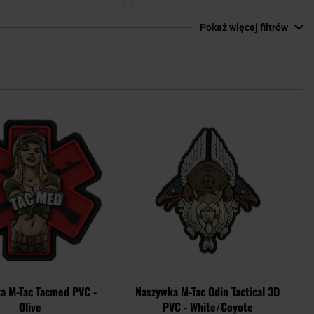
Pokaż więcej filtrów
Dodaj
Doda
do
do
schowka
scho
a M-Tac Tacmed PVC -
Naszywka M-Tac Odin Tactical 3D
Olive
PVC - White/Coyote