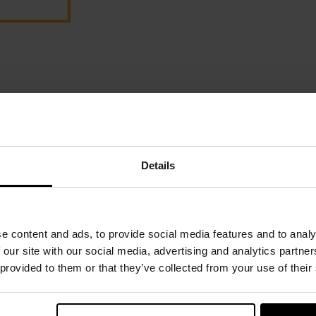
nę
Details
NAJNOWSZE O
e content and ads, to provide social media features and to analy
 our site with our social media, advertising and analytics partn
 provided to them or that they’ve collected from your use of their
Naszywka flaga Polski - Punisher 75
Naszywka M-Tac Odin Ta
x 45 mm
PVC - White/Coyote
19,95 zł
39,95 zł