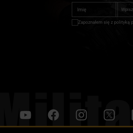
Subskrybu
Imię
nasz
newslette
Zapoznałem się z
polityką 
y
f
i
t
tt