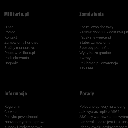
Zamówienia
O nas
Koszt i czas dostawy
Pomoc
Zamów do 23:00 - dostawa jut
Kontakt
Paczka w weekend
Zamówienia hurtowe
Status zamówienia
Służby mundurowe
Sposoby płatności
Praca w Militaria.pl
Wysyłka za granicę
Podziękowania
Zwroty
Nagrody
Reklamacje i gwarancja
Tax Free
Informacje
Porady
Regulamin
Polecane śpiwory na wiosnę
Cookies
Jak wybrać replikę ASG?
Polityka prywatności
ASG czy wiatrówka - co wybr
Nasz asortyment a prawo
Bushcraft - co to jest i jak za
Kupony i kody rabatowe
Plecak ewakuacyjny preppers