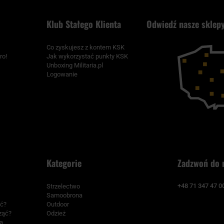
Klub Stałego Klienta
Odwiedź nasze sklepy
Co zyskujesz z kontem KSK
ro!
Jak wykorzystać punkty KSK
Unboxing Militaria.pl
Logowanie
Kategorie
Zadzwoń do 
+48 71 347 47 0
Strzelectwo
Samoobrona
ać?
Outdoor
cząć?
Odzież
a