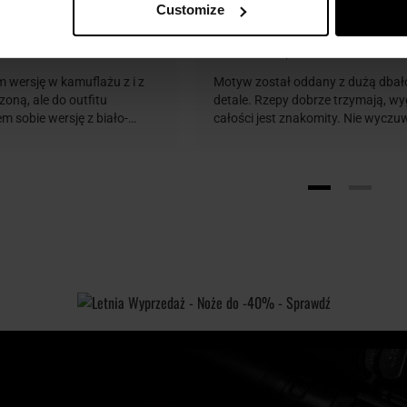
Customize
M...
02.2026
03.01.2026
 wersję w kamuflażu z i z
Motyw został oddany z dużą dbał
zoną, ale do outfitu
detale. Rzepy dobrze trzymają, wy
em sobie wersję z biało-
całości jest znakomity. Nie wycz
i chyba nawet jeszcze
żadnego nieprzyjemnego zapachu
 podoba. Jakość wykonania
odpowiadają tym ze zdjęć. Zarówn
a, do tego rozmiar jest
obrazem, jak i z rzepem, charakter
 więc ładnie prezentuje się
wysoką jakością.
 a motyw Punishera jest po