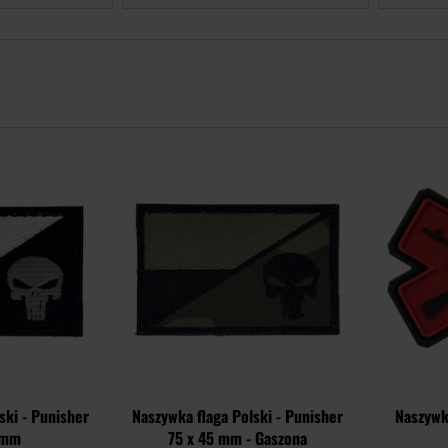
Dodaj
Dodaj
do
do
schowka
schowka
ski - Punisher
Naszywka flaga Polski - Punisher
Naszywk
 mm
75 x 45 mm - Gaszona