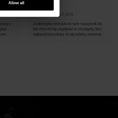
Allow all
J...
01.12.2025
ością o
Zaskoczyła mnie jakość tych naszywek 3D.
gląd
Nie chce mi się zagłębiać w szczegóły, lecz
uwam
najbardziej podoba mi się solidny materiał
, a barwy
oraz intensywne kolory. Oceniam na 10/10.
o część z
yzują się