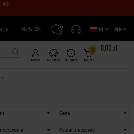
46
s
zacja
Oferty KSK
PL
PLN
0,00 zł
0
KONTO
SCHOWEK
HISTORIA
KOSZYK
ie
nt
Cena
 mocowania
Kształt naszywki