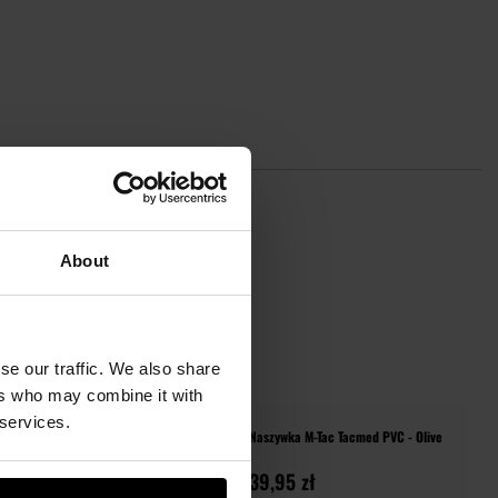
About
PINIE
se our traffic. We also share
ers who may combine it with
 services.
ctical 3D
Naszywka M-Tac Tacmed PVC - Olive
39,95 zł