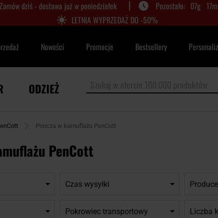
|
Zamów dziś - dostawa już w poniedziałek
07
g
17
m
LETNIA WYPRZEDAŻ DO -50%
przedaż
Nowości
Promocje
Bestsellery
Personali
R
ODZIEŻ
enCott
Poncza w kamuflażu PenCott
amuflażu PenCott
Czas wysyłki
Produce
Pokrowiec transportowy
Liczba k