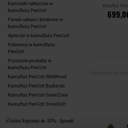
- PenCott WildW
Kamizelki taktyczne w
Wysyłka:
Nat
SnowDr
kamuflażu PenCott
699,0
Panele udowe i biodrowe w
DO KOSZ
kamuflażu PenCott
Apteczki w kamuflażu PenCott
Porównaj
Pokrowce w kamuflażu
PenCott
Pozostałe produkty w
kamuflażu PenCott
Produktów na stro
Kamuflaż PenCott WildWood
Kamuflaż PenCott Badlands
Kamuflaż PenCott GreenZone
Kamuflaż PenCott SnowDrift