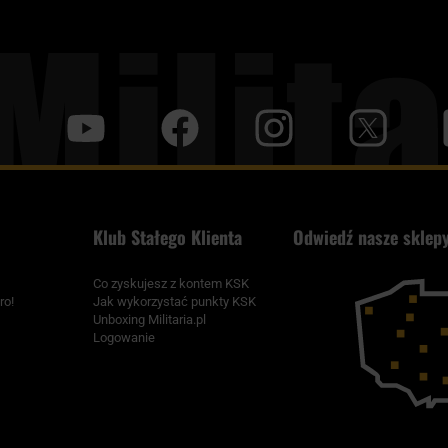
y
f
i
t
tt
Klub Stałego Klienta
Odwiedź nasze sklepy
Co zyskujesz z kontem KSK
ro!
Jak wykorzystać punkty KSK
Unboxing Militaria.pl
Logowanie