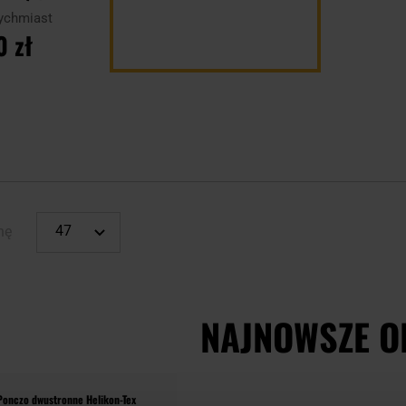
ood/PenCott
ychmiast
ift
0 zł
YKA
nę
NAJNOWSZE O
Ponczo dwustronne Helikon-Tex