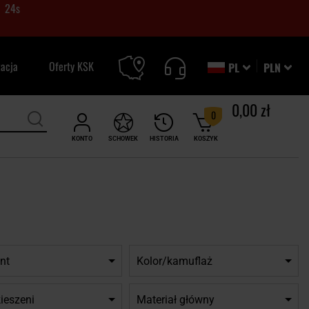
23
s
zacja
Oferty KSK
PL
PLN
0,00 zł
0
KONTO
SCHOWEK
HISTORIA
KOSZYK
nt
Kolor/kamuflaż
ieszeni
Materiał główny