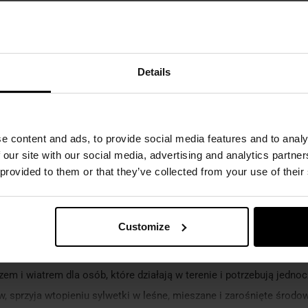
Swagman Roll z funkcją śpiwora -
PenCott WildWood/PenCott
699,00 zł
SnowDrift
Details
e content and ads, to provide social media features and to analy
 our site with our social media, advertising and analytics partn
 provided to them or that they’ve collected from your use of their
Customize
m i wiatrem dla osób, które działają w terenie i potrzebują jedn
, sprzyja wtopieniu sylwetki w leśne, mieszane i zarośnięte środo