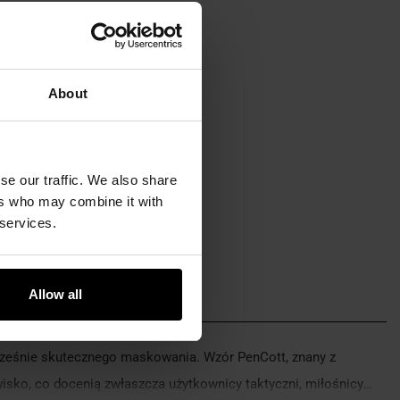
About
se our traffic. We also share
ers who may combine it with
 services.
Allow all
ocześnie skutecznego maskowania. Wzór PenCott, znany z
wisko, co docenią zwłaszcza użytkownicy taktyczni, miłośnicy