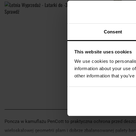
Consent
This website uses cookies
We use cookies to personalis
information about your use of
other information that you’ve
Poncza w kamuflażu PenCott to praktyczna ochrona przed deszcze
wieloskalowej geometrii plam i dobrze zbalansowanej palety barw