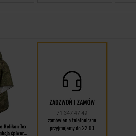
Dodaj
do
schowka
ZADZWOŃ I ZAMÓW
71 347 47 49
zamówienia telefoniczne
e Helikon-Tex
przyjmujemy do 22:00
nkcją śpiwora