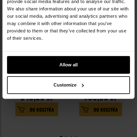
provide social media features and to analyse our traffic.
We also share information about your use of our site with
our social media, advertising and analytics partners who
may combine it with other information that you’ve
provided to them or that they’ve collected from your use
of their services.
Allow all
Adapter modułowy uniwersalny
Adapter Rusan ARK2 do
Rusan do nasadek - 58 mm
termowizorów Pulsar
Customize
Krypton/Proton - 58 mm
Wysyłka: Natychmiast
Wysyłka: Natychmiast
649,00 zł
799,00 zł
DO KOSZYKA
DO KOSZYKA