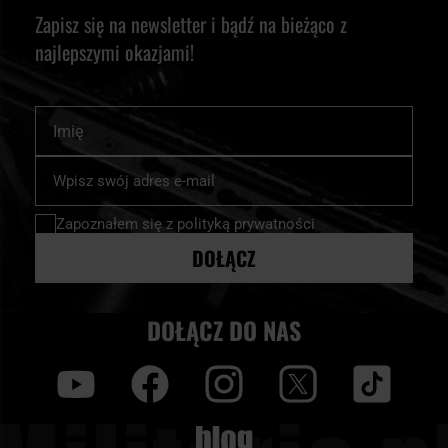
Zapisz się na newsletter i bądź na bieżąco z
najlepszymi okazjami!
Imię
Subskrybuj
nasz
newsletter:
Zapoznałem się z
polityką prywatności
DOŁĄCZ
DOŁĄCZ DO NAS
y
f
i
t
tt
Blog