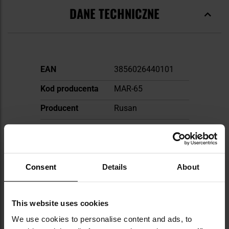
DANE TECHNICZNE
Więcej
EAN
3856026440101
informacji
Kod producenta
MAR-65
Producent
Rusan
OPINIE
Consent
Details
About
WARTO DOKUPIĆ
This website uses cookies
INNI OGLĄDALI TEŻ
We use cookies to personalise content and ads, to