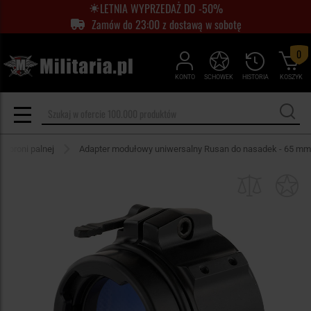
LETNIA WYPRZEDAŻ DO -50%
Zamów do 23:00 z dostawą w sobotę
0
KONTO
SCHOWEK
HISTORIA
KOSZYK
o broni palnej
Adapter modułowy uniwersalny Rusan do nasadek - 65 mm