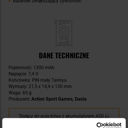
balanser zwiększający żywotność
DANE TECHNICZNE
Pojemność: 1300 mAh
Napięcie: 7,4 V
Końcówka: PIN mały Tamiya
Wymiary: 21,5 x 14,4 x 130 mm
Waga: 65 g
Producent:
Action Sport Games, Dania
Dołącz do pola bitwy z akumulatorem ASG Li-
Po 7,4V o pojemności 1300 mAh, dostępnym