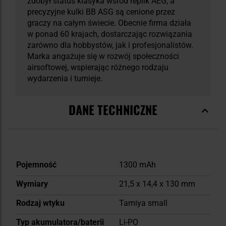
zdobył status klasyka wśród replik AEG, a
precyzyjne kulki BB ASG są cenione przez
graczy na całym świecie. Obecnie firma działa
w ponad 60 krajach, dostarczając rozwiązania
zarówno dla hobbystów, jak i profesjonalistów.
Marka angażuje się w rozwój społeczności
airsoftowej, wspierając różnego rodzaju
wydarzenia i turnieje.
DANE TECHNICZNE
Więcej
Pojemność
1300 mAh
informacji
Wymiary
21,5 x 14,4 x 130 mm
Rodzaj wtyku
Tamiya small
Typ akumulatora/baterii
Li-PO