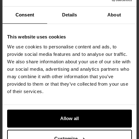
w sklepie Militaria.pl. To niewielkich
rozmiarów ogniwo sprawdzi się u wszystkich
graczy ASG, którzy potrzebują niezawodnego
Consent
Details
About
źródła zasilania do swojego sprzętu. Dzięki
jego niewielkim gabarytom będzie pasował
do niemalże każdej repliki, a jego stosunkowo
This website uses cookies
duża pojemność 1300 mAh zagwarantuje Ci
We use cookies to personalise content and ads, to
długi czas pracy. Nasi klienci szczególnie
provide social media features and to analyse our traffic.
cenią sobie ten model za dużą wydajność i
We also share information about your use of our site with
trwałość. Dzięki technologii Li-Po, akumulator
jest lekki i nie wpływa znacząco na wagę
our social media, advertising and analytics partners who
Twojego sprzętu, co jest kluczowe w
may combine it with other information that you’ve
dynamicznych scenariuszach rozgrywek ASG.
provided to them or that they’ve collected from your use
Wybierając ten akumulator, inwestujesz w
of their services.
jakość, która przełoży się na Twoje sukcesy w
grze.
Paweł, doradca klienta Militaria.pl
Allow all
Customize