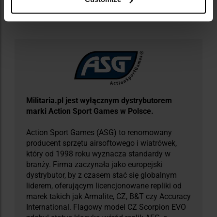
Informacja o producencie i bezpieczeństwo
Militaria.pl jest wyłącznym dystrybutorem
marki Action Sport Games w Polsce.
Action Sport Games (ASG) to renomowany
producent sprzętu airsoftowego i wiatrówek,
który od 1998 roku wyznacza standardy w
branży. Firma zaczynała jako europejski
dystrybutor, by z czasem stać się globalnym
liderem, oferującym licencjonowane repliki od
marek takich jak Armalite, CZ, B&T czy Accuracy
International. Flagowy model CZ Scorpion EVO