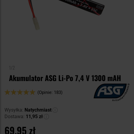
1/2
Akumulator ASG Li-Po 7,4 V 1300 mAH
Ocena:
(Opinie: 183)
98
100
% of
Wysyłka:
Natychmiast
Dostawa:
11,95 zł
69,95 zł