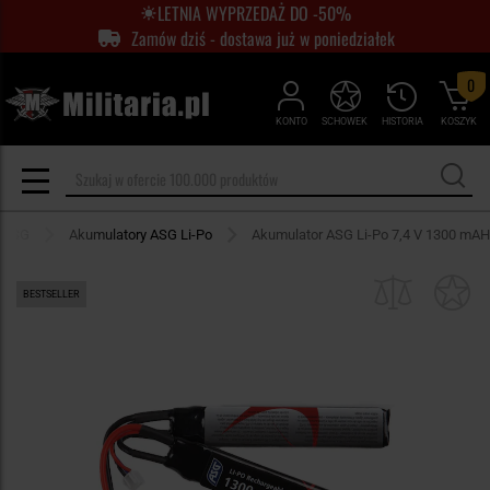
LETNIA WYPRZEDAŻ DO -50%
Zamów dziś - dostawa już w poniedziałek
0
KONTO
SCHOWEK
HISTORIA
KOSZYK
e ASG
Akumulatory ASG Li-Po
Akumulator ASG Li-Po 7,4 V 1300 mAH
BESTSELLER