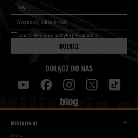
Imię
Subskrybuj
nasz
newsletter:
Zapoznałem się z
polityką prywatności
DOŁĄCZ
DOŁĄCZ DO NAS
y
f
i
t
tt
Blog
O nas