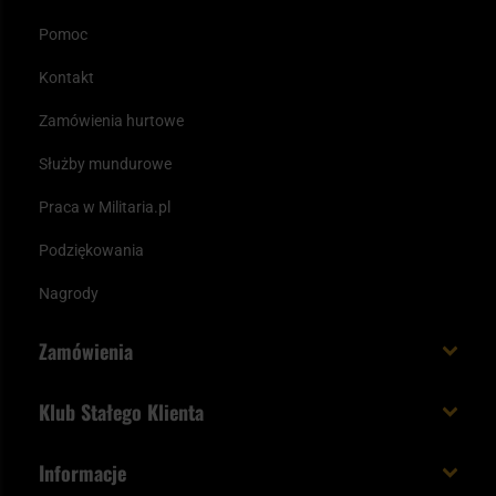
Pomoc
Kontakt
Zamówienia hurtowe
Służby mundurowe
Praca w Militaria.pl
Podziękowania
Nagrody
Zamówienia
Koszt i czas dostawy
Klub Stałego Klienta
Zamów do 23:00 - dostawa jutro!
Co zyskujesz z kontem KSK
Informacje
Paczka w weekend