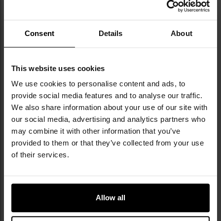
jakości sprzętu w atrakcyjnej cenie. Marka dba
o etyczne standardy w krajach produkcji,
aktywnie wspierając inicjatywę "Social Fair".
Consent
Details
About
Ciekawostką jest oferta replik historycznych
mundurów i wyposażenia wojskowego,
cieszących się uznaniem wśród kolekcjonerów i
rekonstruktorów.
This website uses cookies
We use cookies to personalise content and ads, to
DANE TECHNICZNE
provide social media features and to analyse our traffic.
We also share information about your use of our site with
our social media, advertising and analytics partners who
may combine it with other information that you’ve
provided to them or that they’ve collected from your use
Więcej
Kolor główny
Burgund
of their services.
informacji
Kolor/kamuflaż
Odcienie czerwieni
Typ materiału
Syntetyczno-naturalny
Allow all
Materiał główny
wełna