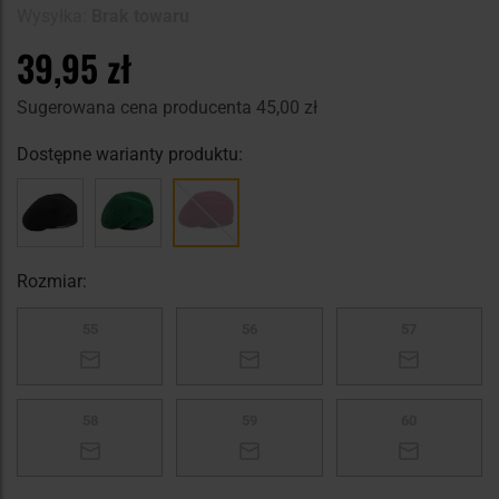
Wysyłka:
Brak towaru
39,95 zł
Sugerowana cena producenta
45,00 zł
Dostępne warianty produktu:
Rozmiar:
55
56
57
58
59
60