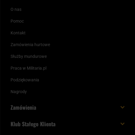
O nas
Pomoc
Kontakt
Zamówienia hurtowe
Służby mundurowe
Praca w Militaria.pl
Podziękowania
Nagrody
Zamówienia
Koszt i czas dostawy
Klub Stałego Klienta
Zamów do 23:00 - dostawa jutro!