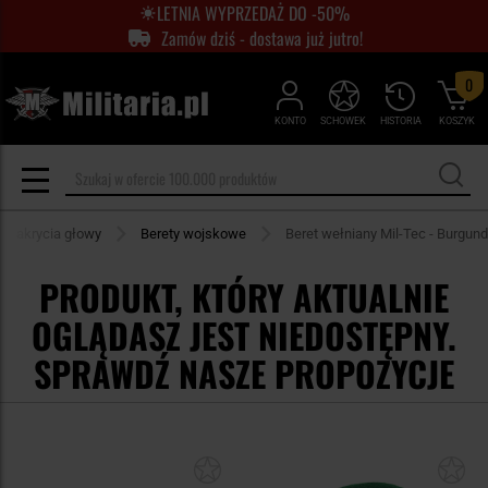
LETNIA WYPRZEDAŻ DO -50%
Zamów dziś - dostawa już jutro!
0
KONTO
SCHOWEK
HISTORIA
KOSZYK
Nakrycia głowy
Berety wojskowe
Beret wełniany Mil-Tec - Burgund
PRODUKT, KTÓRY AKTUALNIE
OGLĄDASZ JEST NIEDOSTĘPNY.
SPRAWDŹ NASZE PROPOZYCJE