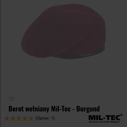
1/2
Beret wełniany Mil-Tec - Burgund
Ocena:
(Opinie: 1)
100
100
% of