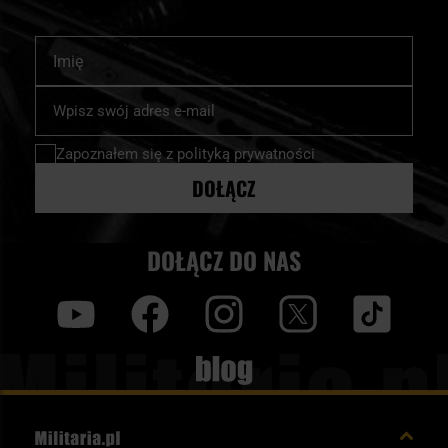
Imię
Subskrybuj
nasz
newsletter:
Zapoznałem się z
polityką prywatności
DOŁĄCZ
DOŁĄCZ DO NAS
y
f
i
t
tt
Blog