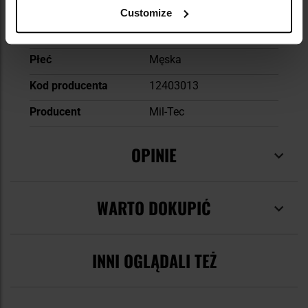
Materiał dodatkowy
poliester
Customize
Materiał dodatkowy
bawełna
Płeć
Męska
Kod producenta
12403013
Producent
Mil-Tec
OPINIE
WARTO DOKUPIĆ
INNI OGLĄDALI TEŻ