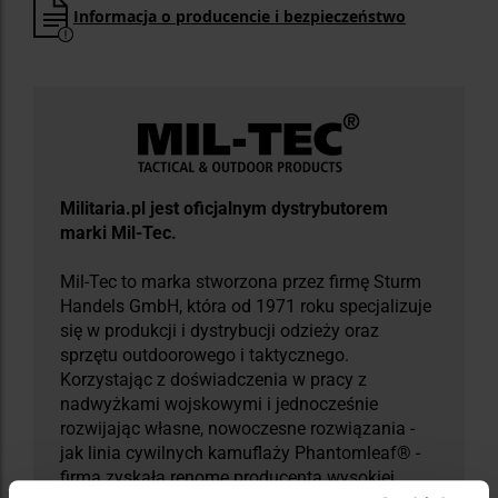
Informacja o producencie i bezpieczeństwo
Militaria.pl jest oficjalnym dystrybutorem
marki Mil-Tec.
Mil-Tec to marka stworzona przez firmę Sturm
Handels GmbH, która od 1971 roku specjalizuje
się w produkcji i dystrybucji odzieży oraz
sprzętu outdoorowego i taktycznego.
Korzystając z doświadczenia w pracy z
nadwyżkami wojskowymi i jednocześnie
rozwijając własne, nowoczesne rozwiązania -
jak linia cywilnych kamuflaży Phantomleaf® -
firma zyskała renomę producenta wysokiej