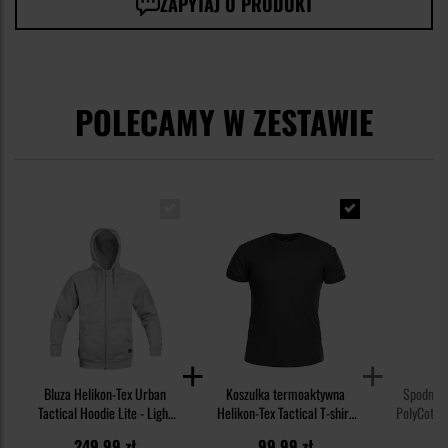
ZAPYTAJ O PRODUKT
POLECAMY W ZESTAWIE
Bluza Helikon-Tex Urban
Koszulka termoaktywna
Spodnie 
Tactical Hoodie Lite - Light
Helikon-Tex Tactical T-shirt
PolyCotton
Grey Melange
TopCool - Black
2
249,99 zł
99,99 zł