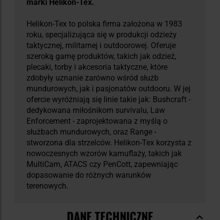
marki Helikon-Tex.
Helikon-Tex to polska firma założona w 1983
roku, specjalizująca się w produkcji odzieży
taktycznej, militarnej i outdoorowej. Oferuje
szeroką gamę produktów, takich jak odzież,
plecaki, torby i akcesoria taktyczne, które
zdobyły uznanie zarówno wśród służb
mundurowych, jak i pasjonatów outdooru. W jej
ofercie wyróżniają się linie takie jak: Bushcraft -
dedykowana miłośnikom survivalu, Law
Enforcement - zaprojektowana z myślą o
służbach mundurowych, oraz Range -
stworzona dla strzelców. Helikon-Tex korzysta z
nowoczesnych wzorów kamuflaży, takich jak
MultiCam, ATACS czy PenCott, zapewniając
dopasowanie do różnych warunków
terenowych.
DANE TECHNICZNE