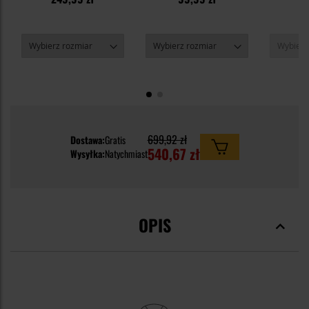
1
699,92 zł
Dostawa:
Gratis
540,67 zł
Wysyłka:
Natychmiast
OPIS