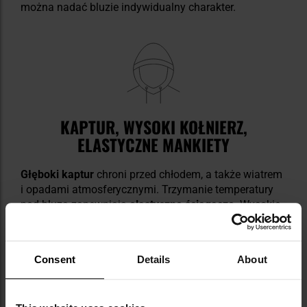
można nadać bluzie indywidualny charakter.
KAPTUR, WYSOKI KOŁNIERZ,
ELASTYCZNE MANKIETY
Głęboki kaptur
chroni przed chłodem, a także wiatrem
i opadami atmosferycznymi. Trzymanie temperatury
pod bluzą zapewniają
elastyczne ściągacze
. Wysokie
zapięcie zamka głównego tworzy
kołnierz
chroniący
szyję i twarz przed nieprzyjaznymi warunkami
atmosferycznymi.
Consent
Details
About