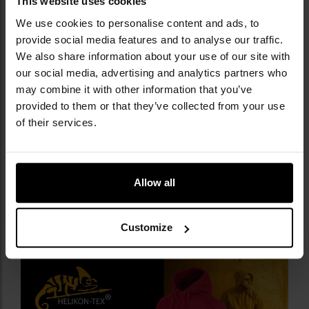
This website uses cookies
We use cookies to personalise content and ads, to
provide social media features and to analyse our traffic.
We also share information about your use of our site with
NAJWAŻNIEJSZE CECHY
our social media, advertising and analytics partners who
may combine it with other information that you’ve
swobodny krój
provided to them or that they’ve collected from your use
konstrukcja z bawełny i poliestru
of their services.
poliestrowa podszewka
6 pojemnych kieszeni
panel velcro na ramieniu
głęboki kaptur
Allow all
elastyczne ściągacze
wysoki kołnierz
Customize