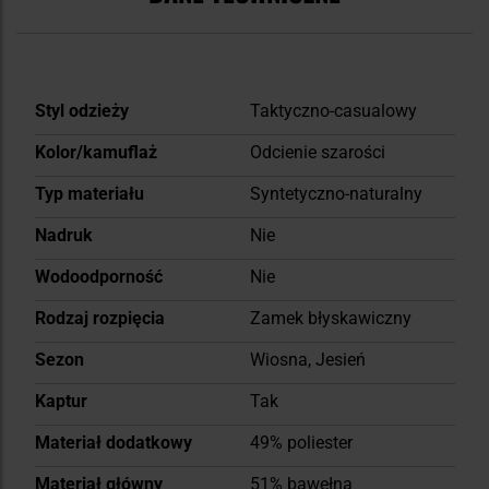
Więcej
Styl odzieży
Taktyczno-casualowy
informacji
Kolor/kamuflaż
Odcienie szarości
Typ materiału
Syntetyczno-naturalny
Nadruk
Nie
Wodoodporność
Nie
Rodzaj rozpięcia
Zamek błyskawiczny
Sezon
Wiosna, Jesień
Kaptur
Tak
Materiał dodatkowy
49% poliester
Materiał główny
51% bawełna