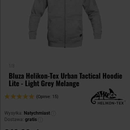
1/8
Bluza Helikon-Tex Urban Tactical Hoodie
Lite - Light Grey Melange
Ocena:
(Opinie: 15)
98
100
% of
Wysyłka:
Natychmiast
Dostawa:
gratis