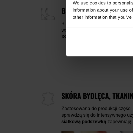
We use cookies to personalis
BUTY BENNON GROM - B
information about your use of
other information that you’ve
Buty w kolorze
czarnym
, przezna
wstawki z materiału tekstylnego
O
ISO 20347 O1 SRA FO
i sprawdzi 
SKÓRA BYDLĘCA, TKANIN
Zastosowana do produkcji części 
sprawdzą się do intensywnego uż
siatkową podszewką
zapewniają 