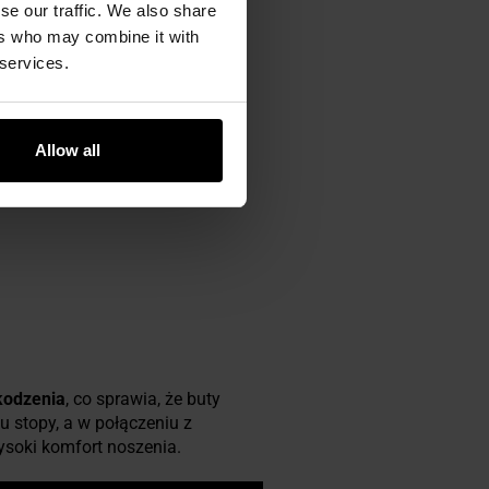
se our traffic. We also share
ers who may combine it with
 services.
 bydlęcej
i wyposażone we
ałości. Model spełnia normę
EN
 obuwie miejskie czy terenowe.
Allow all
kodzenia
, co sprawia, że buty
u stopy, a w połączeniu z
soki komfort noszenia.