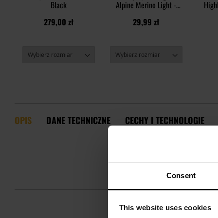
Black
Alpine Merino Light -
High
Black
Shine 
279,00 zł
29,99 zł
OPIS
DANE TECHNICZNE
CECHY I TECHNOLOGIE
Consent
This website uses cookies