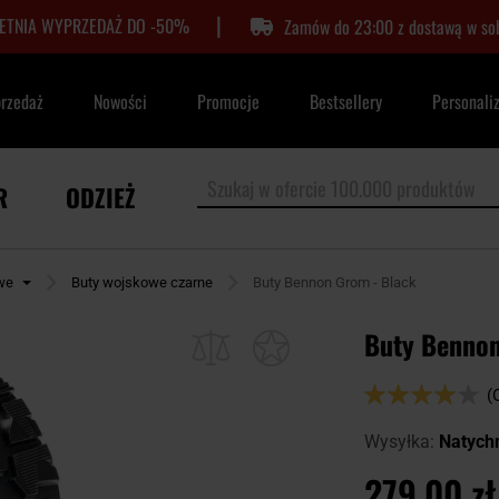
|
LETNIA WYPRZEDAŻ DO -50%
Zamów do 23:00 z dostawą w so
przedaż
Nowości
Promocje
Bestsellery
Personali
R
ODZIEŻ
we
Buty wojskowe czarne
Buty Bennon Grom - Black
Buty Bennon
Ocena:
(
80
100
% of
Wysyłka:
Natych
279,00 zł