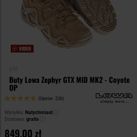
2/17
Buty Lowa Zephyr GTX MID MK2 - Coyote
OP
Ocena:
(Opinie: 226)
94
100
% of
Wysyłka:
Natychmiast
Dostawa:
gratis
849,00 zł