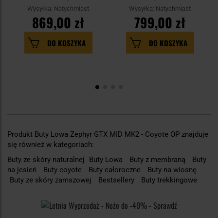
Wysyłka: Natychmiast
Wysyłka: Natychmiast
869,00 zł
799,00 zł
DO KOSZYKA
DO KOSZYKA
Produkt Buty Lowa Zephyr GTX MID MK2 - Coyote OP znajduje
się również w kategoriach:
Buty ze skóry naturalnej
Buty Lowa
Buty z membraną
Buty
na jesień
Buty coyote
Buty całoroczne
Buty na wiosnę
Buty ze skóry zamszowej
Bestsellery
Buty trekkingowe