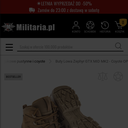
LETNIA WYPRZEDAŻ DO -50%
Zamów do 23:00 z dostawą w sobotę
0
KONTO
SCHOWEK
HISTORIA
KOSZYK
 wojskowe pustynne i coyote
Buty Lowa Zephyr GTX MID MK2 - Coyote OP
BESTSELLER