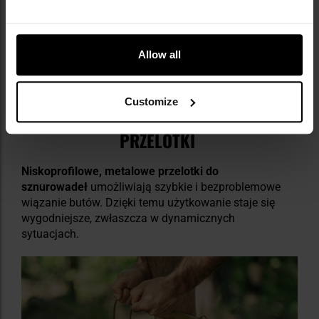
Allow all
Customize
SZYBKIE SZNUROWANIE I WYTRZYMAŁE
PRZELOTKI
Niskoprofilowe, metalowe przelotki do
sznurowadeł
umożliwiają szybkie i bezproblemowe
wiązanie butów. Dzięki temu użytkowanie staje się
wygodniejsze, zwłaszcza w dynamicznych
sytuacjach.