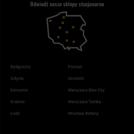
Odwiedź nasze sklepy stacjonarne
Samoobrona
Kupony i kody rabatowe
Reklamacje i gwarancja
Bushcraft - co to jest i jak zacząć?
Outdoor
Tax Free
Plecak ewakuacyjny preppersa
Odzież
Bydgoszcz
Poznań
Gdynia
Szczecin
Katowice
Warszawa Blue City
Kraków
Warszawa Tamka
Łódź
Wrocław Bielany