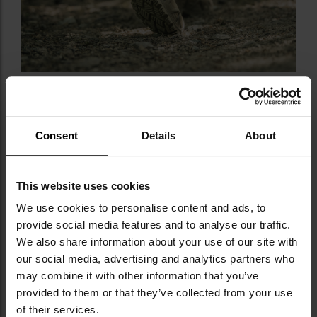
Consent
Details
About
ZABEZPIECZENIE KOSTKI I DODATKOWA
This website uses cookies
OCHRONA STOPY
We use cookies to personalise content and ads, to
provide social media features and to analyse our traffic.
System
usztywnienia kostki z miękkim kołnierzem
We also share information about your use of our site with
skutecznie chroni przed urazami, a dodatkowa
our social media, advertising and analytics partners who
warstwa materiału w okolicach palców i pięty, w
may combine it with other information that you’ve
połączeniu z
nadlaną częścią gumowej podeszwy
,
provided to them or that they’ve collected from your use
zapewnia dodatkową ochronę w newralgicznych
of their services.
miejscach.