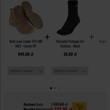
Buty Lowa Zephyr GTX MID
Skarpety Pentagon Iris
Impregn
MK2 - Coyote OP
Coolmax - Black
Tex
849,00 zł
35,00 zł
3
1 392,89 zł
Dostawa:
Gratis
1 272,85 zł
Wysyłka:
Natychmiast