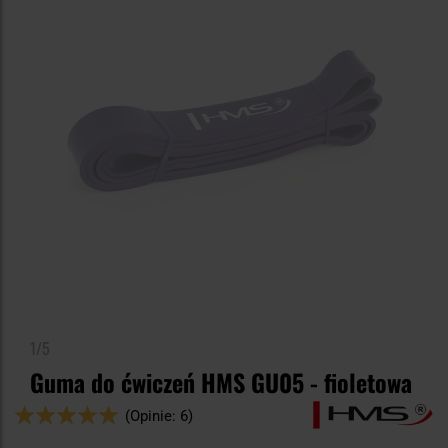
1/5
Guma do ćwiczeń HMS GU05 - fioletowa
Ocena:
(Opinie: 6)
100
100
% of