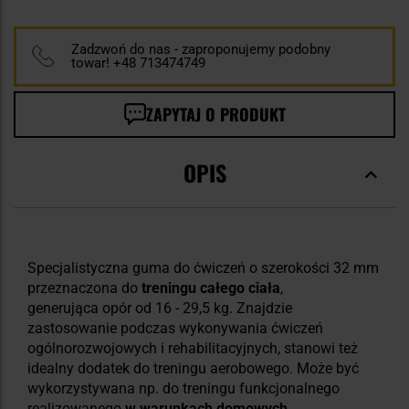
Zadzwoń do nas - zaproponujemy podobny
towar! +48 713474749
ZAPYTAJ O PRODUKT
OPIS
Specjalistyczna guma do ćwiczeń o szerokości 32 mm
przeznaczona do
treningu całego ciała
,
generująca opór od 16 - 29,5 kg. Znajdzie
zastosowanie podczas wykonywania ćwiczeń
ogólnorozwojowych i rehabilitacyjnych, stanowi też
idealny dodatek do treningu aerobowego. Może być
wykorzystywana np. do treningu funkcjonalnego
realizowanego
w warunkach domowych
.