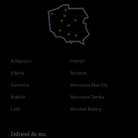
Bushcraft - co to jest i jak zacząć?
Outdoor
Tax Free
Plecak ewakuacyjny preppersa
Odzież
Bydgoszcz
Poznań
Gdynia
Szczecin
Katowice
Warszawa Blue City
Kraków
Warszawa Tamka
Łódź
Wrocław Bielany
Zadzwoń do nas