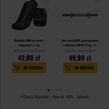
Obciążniki HMS na kostki i
Gryf prosty HMS z gwintowaniem
nadgarstki 2 x 1 kg
i zaciskami GPR35 2,5 kg - 35
cm
Wysyłka: Natychmiast
Wysyłka: Natychmiast
42,00 zł
49,99 zł
DO KOSZYKA
DO KOSZYKA