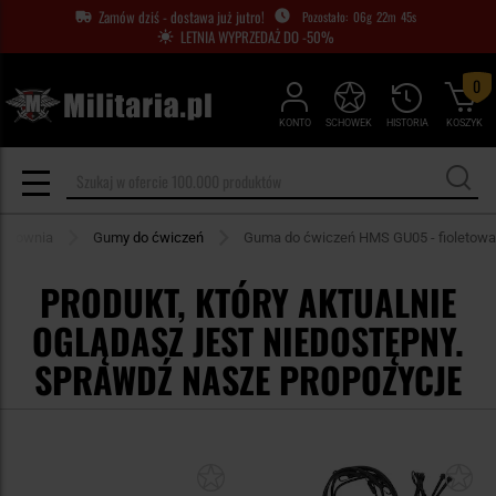
Zamów dziś - dostawa już jutro!
06
g
22
m
45
s
LETNIA WYPRZEDAŻ DO -50%
0
KONTO
SCHOWEK
HISTORIA
KOSZYK
 siłownia
Gumy do ćwiczeń
Guma do ćwiczeń HMS GU05 - fioletowa
PRODUKT, KTÓRY AKTUALNIE
OGLĄDASZ JEST NIEDOSTĘPNY.
SPRAWDŹ NASZE PROPOZYCJE