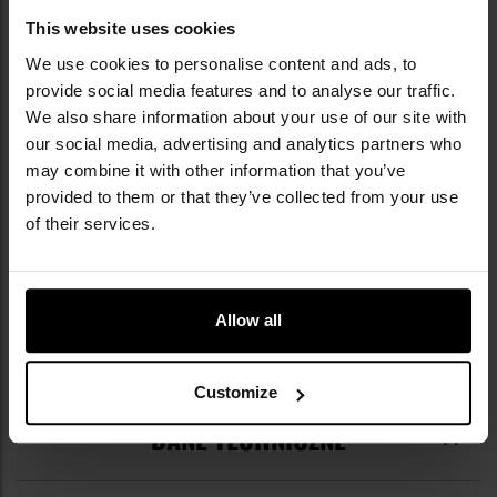
cardio, urządzenia treningowe oraz szeroka
gama akcesoriów sportowych, dopasowanych
This website uses cookies
do różnych poziomów zaawansowania. W linii
We use cookies to personalise content and ads, to
HMS Premium stosowane są wytrzymałe
provide social media features and to analyse our traffic.
materiały i praktyczne rozwiązania, takie jak
We also share information about your use of our site with
składane konstrukcje, kółka transportowe czy
our social media, advertising and analytics partners who
wielostopniowa regulacja oporu, co zwiększa
may combine it with other information that you’ve
komfort i bezpieczeństwo ćwiczeń. Marka
provided to them or that they’ve collected from your use
stawia na jakość, ergonomię i nowoczesne
wzornictwo, dzięki czemu jej sprzęt trafia do
of their services.
domowych siłowni i klubów fitness w całej
Europie. Produkty HMS testowane są we
współpracy z instruktorami i trenerami
personalnymi, co pozwala na bieżąco
Allow all
udoskonalać konstrukcje i dopasowywać je do
realnych potrzeb użytkowników.
Customize
DANE TECHNICZNE