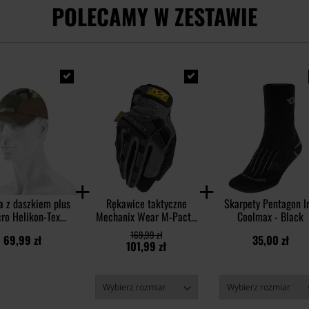
POLECAMY W ZESTAWIE
a z daszkiem plus
Rękawice taktyczne
Skarpety Pentagon Ir
cro Helikon-Tex
Mechanix Wear M-Pact -
Coolmax - Black
tton Rip-Stop - US
Grey
169,99 zł
69,99 zł
35,00 zł
Woodland
101,99 zł