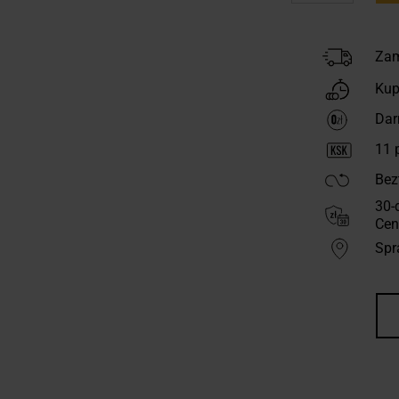
Zam
Kup
Dar
11
p
Bez
30-
Cen
Spr