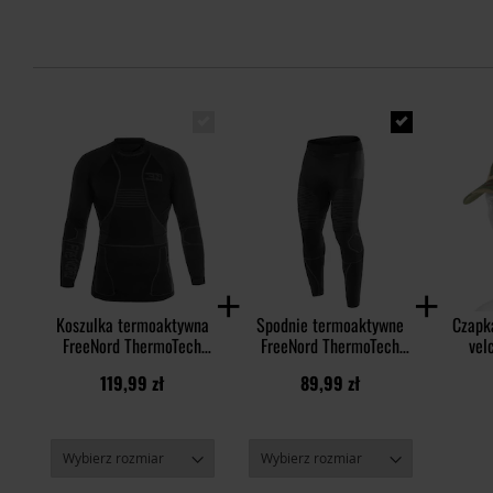
Koszulka termoaktywna
Spodnie termoaktywne
Czapk
FreeNord ThermoTech
FreeNord ThermoTech
vel
Evo Long Sleeve - Black
Evo - Czarne
PolyCo
119,99 zł
89,99 zł