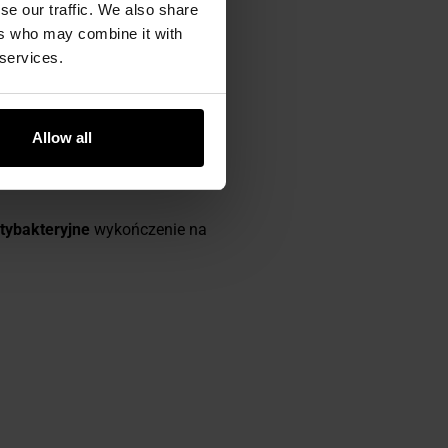
se our traffic. We also share
ers who may combine it with
 services.
iwościach oddychających.
óra jest zawsze sucha. Dodatek
refy
zapewniają swobodę
ruchu
Allow all
tybakteryjne
wykończenie na