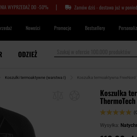
|
TNIA WYPRZEDAŻ DO -50%
Zamów dziś - dostawa już w ponied
przedaż
Nowości
Promocje
Bestsellery
Personali
R
ODZIEŻ
Koszulki termoaktywne (warstwa I)
Koszulka termoaktywna FreeNord 
Koszulka te
ThermoTech 
Ocena:
(
100
100
% of
Wysyłka:
Natych