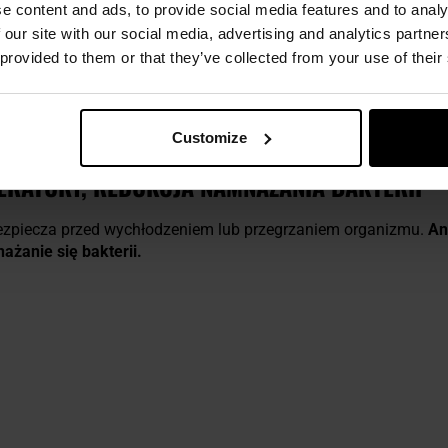
JA, DOPASOWANIE DO SYLWETKI
e content and ads, to provide social media features and to analy
 our site with our social media, advertising and analytics partn
 provided to them or that they’ve collected from your use of their
zanki
poliamidu
(52%) i
poliestru
(42%) o bardzo dobrych właśc
a
utrzymuje temperaturę i odprowadza wilgoć
, dzięki czemu sk
 dopasowanie do każdej sylwetki. Elastyczne, trójwymiarowe st
ezszwowa konstrukcja
chroni przed otarciami.
Customize
ERATURY, REDUKCJA NAMNAŻANIA BAKTERII
zpiecza przed wychłodzeniem lub przegrzaniem organizmu.
An
ażanie się bakterii.