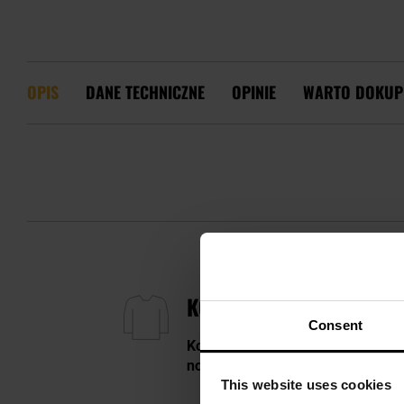
OPIS
DANE TECHNICZNE
OPINIE
WARTO DOKUP
KOSZULKA TERMOAKTYWN
Consent
Koszulka termoaktywna
w kolorz
noszenia
, nawet w trakcie intens
This website uses cookies