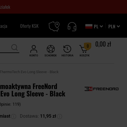
ziałek
zacja
Oferty KSK
PL
PLN
0,00 zł
0
KONTO
SCHOWEK
HISTORIA
KOSZYK
ThermoTech Evo Long Sleeve - Black
rmoaktywna FreeNord
Evo Long Sleeve - Black
Opinie: 119)
miast
Dostawa:
11,95 zł