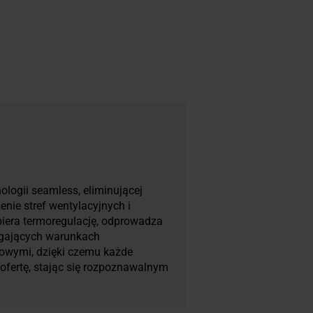
ologii seamless, eliminującej
nie stref wentylacyjnych i
piera termoregulację, odprowadza
magających warunkach
nowymi, dzięki czemu każde
ofertę, stając się rozpoznawalnym