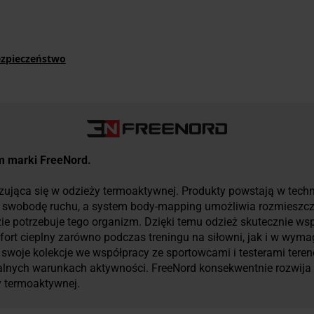
ezpieczeństwo
um marki FreeNord.
zująca się w odzieży termoaktywnej. Produkty powstają w techn
ną swobodę ruchu, a system body-mapping umożliwia rozmieszcze
ie potrzebuje tego organizm. Dzięki temu odzież skutecznie ws
fort cieplny zarówno podczas treningu na siłowni, jak i w wy
woje kolekcje we współpracy ze sportowcami i testerami tere
alnych warunkach aktywności. FreeNord konsekwentnie rozwija 
y termoaktywnej.