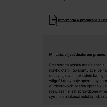
Informacja o producencie i b
Militaria.pl jest dealerem premi
FreeNord to polska marka specjali
ryzyko otarć i gwarantującej peł
docieplających dokładnie tam, gdz
wilgoć i utrzymuje optymalny kom
outdoorowych. Marka opracowuje s
rozwiązanie jest sprawdzone w re
symbolem jakości polskiej odzież