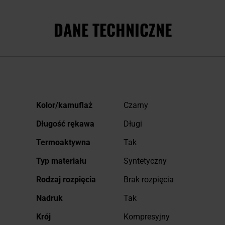
DANE TECHNICZNE
Więcej
Kolor/kamuflaż
Czarny
informacji
Długość rękawa
Długi
Termoaktywna
Tak
Typ materiału
Syntetyczny
Rodzaj rozpięcia
Brak rozpięcia
Nadruk
Tak
Krój
Kompresyjny