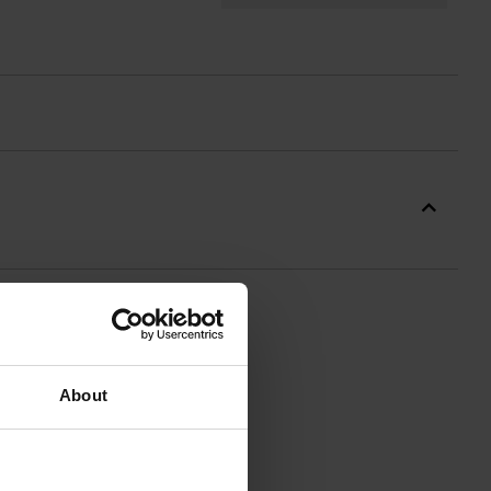
 - CZARNA
About
ewnia wyjątkowy
komfort