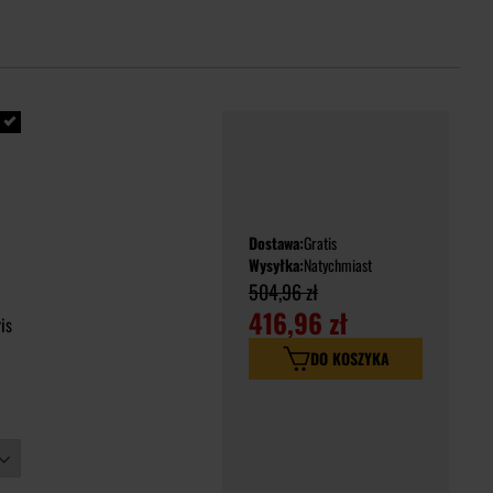
Dostawa:
Gratis
Wysyłka:
Natychmiast
504,96 zł
416,96 zł
is
DO KOSZYKA