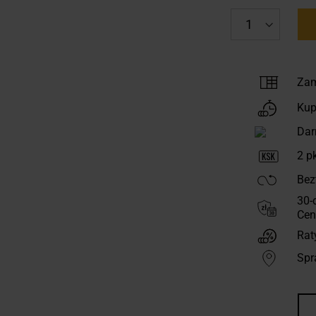
Zam
Kup
Dar
2
pk
Bez
30-
Cen
Rat
Spr