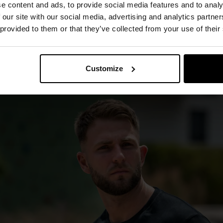
e content and ads, to provide social media features and to analy
kawem w kolorze Black wykonana w
100% z wysokogatunkowej
 our site with our social media, advertising and analytics partn
eryzuje się wysoką
odpornością na przetarcia i rozdarcia
. Zape
 provided to them or that they’ve collected from your use of their
iu komfortu termicznego. Prosty i swobodny krój
zapewnia kom
wno jako element ubioru taktycznego, jak i użytku codziennego.
Customize