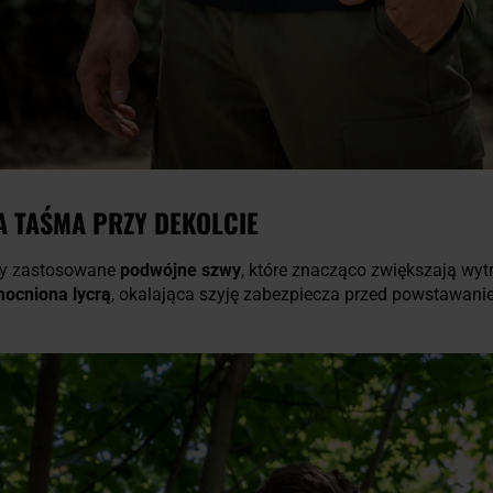
A TAŚMA PRZY DEKOLCIE
ały zastosowane
podwójne szwy
, które znacząco zwiększają wyt
ocniona lycrą
, okalająca szyję zabezpiecza przed powstawanie