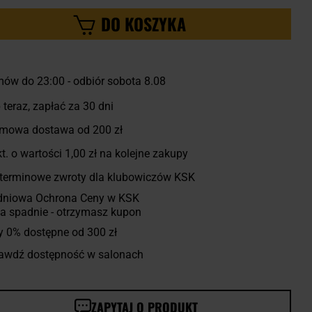
DO KOSZYKA
ów do 23:00
-
odbiór sobota 8.08
 teraz, zapłać za 30 dni
mowa dostawa od 200 zł
t. o wartości
1,00 zł
na kolejne zakupy
terminowe zwroty dla klubowiczów KSK
dniowa Ochrona Ceny w KSK
a spadnie - otrzymasz kupon
y 0% dostępne od 300 zł
awdź dostępność w salonach
ZAPYTAJ O PRODUKT