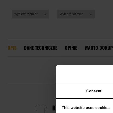
OPIS
DANE TECHNICZNE
OPINIE
WARTO DOKUP
Consent
KOSZULKA WOJSKOWA T-
This website uses cookies