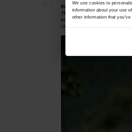
We use cookies to personalis
Koszulka wojskowa
z krótkim rę
information about your use of
190 g/m2
. Użyty materiał charakt
other information that you’ve
powietrza, co pomaga w utrzyman
czemu koszulka sprawdzi się zaró