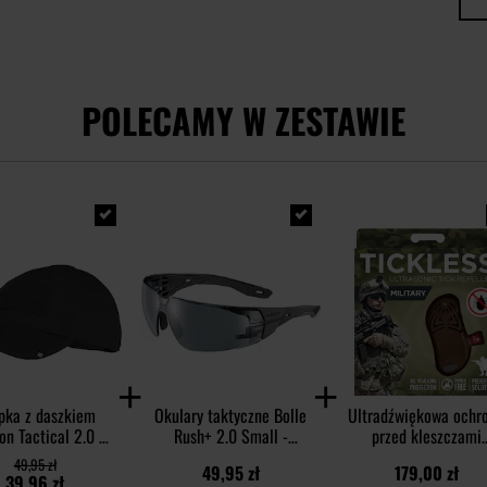
POLECAMY W ZESTAWIE
pka z daszkiem
Okulary taktyczne Bolle
Ultradźwiękowa ochr
on Tactical 2.0 BB
Rush+ 2.0 Small -
przed kleszczami
Stop Cap - Black
Grey/Smoke
TickLess Military - d
49,95 zł
49,95 zł
179,00 zł
ludzi - Brown
39,96 zł