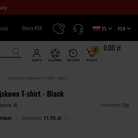
botę
zacja
Oferty KSK
PL
PLN
0,00 zł
0
KONTO
SCHOWEK
HISTORIA
KOSZYK
Koszulka wojskowa T-shirt - Black
skowa T-shirt - Black
Producent:
TM
Opinie: 8)
miast
Dostawa:
11,95 zł