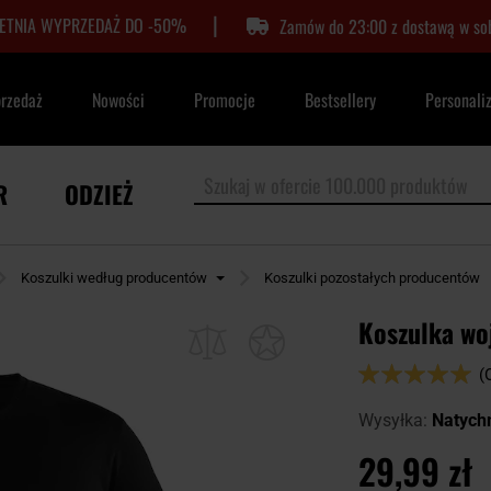
|
LETNIA WYPRZEDAŻ DO -50%
Zamów do 23:00 z dostawą w so
przedaż
Nowości
Promocje
Bestsellery
Personali
R
ODZIEŻ
Koszulki według producentów
Koszulki pozostałych producentów
Koszulka woj
Ocena:
(
100
100
% of
Wysyłka:
Natych
29,99 zł