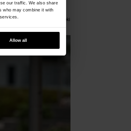
se our traffic. We also share
 bawełny
czesanej o gramaturze
ers who may combine it with
wnia odpowiednią cyrkulację
 services.
fort
i nie ogranicza ruchów, dzięki
Allow all