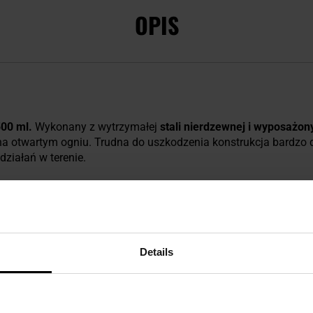
OPIS
500 ml.
Wykonany z wytrzymałej
stali nierdzewnej i wyposażon
a otwartym ogniu. Trudna do uszkodzenia konstrukcja bardzo d
działań w terenie.
ne
ucho w formie karabińczyka
, dzięki któremu można go przen
tażowych w systemie MOLLE/PALS.
Karabińczyk zabezpieczany 
ciem.
Details
żliwiają gotowanie bezpośrednio na ogniu,