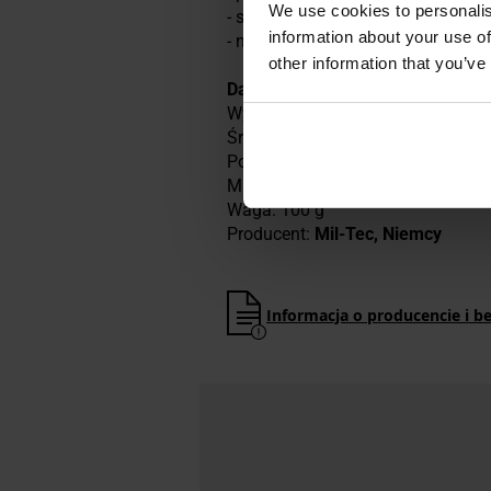
We use cookies to personalis
- składane ucho w formie karabiń
information about your use of
- niska waga.
other information that you’ve
Dane techniczne
Wysokość: 8,6 cm
Średnica: 9,7 cm
Pojemność: 500 ml
Materiał: stal nierdzewna
Waga: 100 g
Producent:
Mil-Tec, Niemcy
Informacja o producencie i b