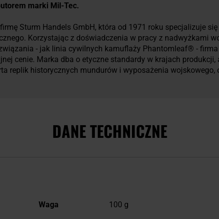
ybutorem marki Mil-Tec.
firmę Sturm Handels GmbH, która od 1971 roku specjalizuje się w
ycznego. Korzystając z doświadczenia w pracy z nadwyżkami w
związania - jak linia cywilnych kamuflaży Phantomleaf® - firm
yjnej cenie. Marka dba o etyczne standardy w krajach produkcji,
ferta replik historycznych mundurów i wyposażenia wojskowego,
DANE TECHNICZNE
Więcej
Waga
100 g
informacji