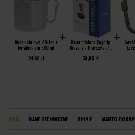
Kubek stalowy Mil-Tec z
Kawa mielona Bagdrip
Karab
karabinkiem 500 ml
Brazylia - 8 saszetek 11
Lock
g
34,99 zł
59,95 zł
OPIS
DANE TECHNICZNE
OPINIE
WARTO DOKUP