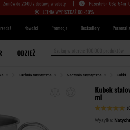
|
Zamów do 23:00 z dostawą w sobotę
06
g
54
m
LETNIA WYPRZEDAŻ DO -50%
przedaż
Nowości
Promocje
Bestsellery
Personali
R
ODZIEŻ
yka
Kuchnia turystyczna
Naczynia turystyczne
Kubki
Kubek stalo
ml
Ocena:
(
98
100
% of
Wysyłka:
Natych