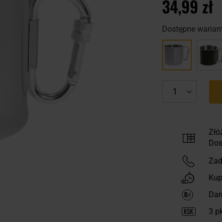
34,99 zł
Dostępne wariant
Złó
Dos
Zad
Kup
Dar
3
pk