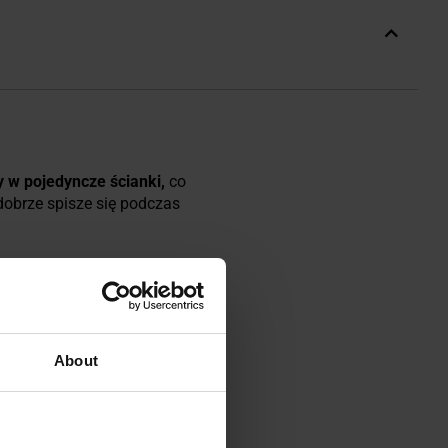
y w pojedyncze ścianki,
co
obrze spisze się podczas
osić przypiętego do ekwipunku,
jest metalową nakrętką
, która
About