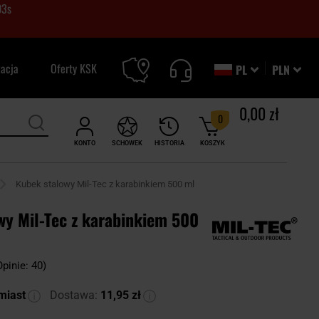
02
s
zacja
Oferty KSK
PL
PLN
0,00 zł
0
KONTO
SCHOWEK
HISTORIA
KOSZYK
Kubek stalowy Mil-Tec z karabinkiem 500 ml
wy Mil-Tec z karabinkiem 500
Opinie: 40)
miast
Dostawa:
11,95 zł