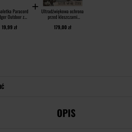
soletka Paracord
Ultradźwiękowa ochrona
dger Outdoor z
przed kleszczami
esiwem - Olive
TickLess Military - dla
19,99 zł
179,00 zł
ludzi - Beige
IĆ
OPIS