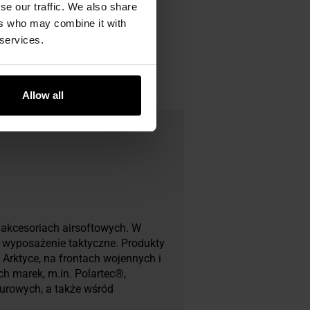
se our traffic. We also share
ers who may combine it with
 services.
Allow all
 akcesoriach airsoftowych. W
i wyposażenie taktyczne. Produkty
rktyce, na frontach wojennych i
h marek, m.in. Polartec®,
urowych, a także wśród