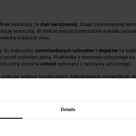
50 ml
wykonany ze
stali nierdzewnej.
Dzięki zastosowane
j
techn
olację termiczną. W efekcie napoje przenoszone w kubku pozosta
włoką w kolorze olive.
y do większości
samochodowych uchwytów i stojaków
na kubk
a przed rozlaniem płynu. Podkładka z tworzywa sztucznego na s
yposażony został w
uchwyt
wykonany z tworzywa sztucznego.
ę podczas wypraw turystycznych, kilkudniowych wycieczkach, 
Details