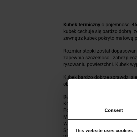
Kubek termiczny
o pojemności
4
kubek cechuje się bardzo dobrą iz
zewnątrz kubek pokryto matową po
Rozmiar stopki został dopasowan
zapewnia szczelność i zabezpiecz
rysowaniu powierzchni. Kubek w
Kubek bardzo dobrze sprawdzi si
obozach.
Dane techniczne
Kolor: olive
Pojemność: 450 ml
Consent
Materiał: stal nierdzewna 201
Wysokość: 138 mm
Średnica: 85 mm
This website uses cookies