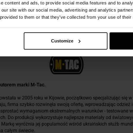
e content and ads, to provide social media features and to analy
 our site with our social media, advertising and analytics partn
 provided to them or that they’ve collected from your use of their
ezpieczeństwo
Customize
rybutorem marki M-Tac.
owstała w 2005 roku w Kijowie, początkowo specjalizując się w
u, firma szybko rozwinęła swoją ofertę, wprowadzając odzież 
y sprostać wymaganiom ekstremalnych warunków - testowane w A
h. Do produkcji wykorzystuje najlepsze materiały od światowyc
Markę wyróżnia jej popularność wśród ukraińskich służb mund
a całym świecie.