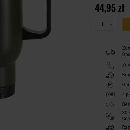
44,95 zł
Zam
Dos
Zad
Kup
Dar
4
pk
Bez
30-
Cen
Rat