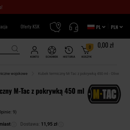
o!
zacja
Oferty KSK
PL
PLN
0,00 zł
0
KONTO
SCHOWEK
HISTORIA
KOSZYK
miczne wojskowe
Kubek termiczny M-Tac z pokrywką 450 ml - Olive
czny M-Tac z pokrywką 450 ml
Opinie: 9)
miast
Dostawa:
11,95 zł