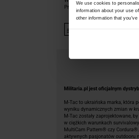
Waga: 220 g
We use cookies to personalis
Producent:
M-Tac, Ukraina
information about your use of
other information that you’ve
Informacja o producencie i b
​Militaria.pl jest oficjalnym dyst
M-Tac to ukraińska marka, która p
wyniku dynamicznych zmian w kraj
M-Tac zostały zaprojektowane, b
w ciężkich warunkach survivalowyc
MultiCam Pattern® czy Cordura®. 
aktywnych pasjonatów outdooru n