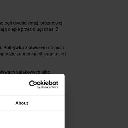
ologii dwuściennej, próżniowej
ją ciepłe przez długi czas. Z
i.
Pokrywka z otworem
do picia
podzie zapobiega ślizganiu się i
spływach kajakowych albo
About