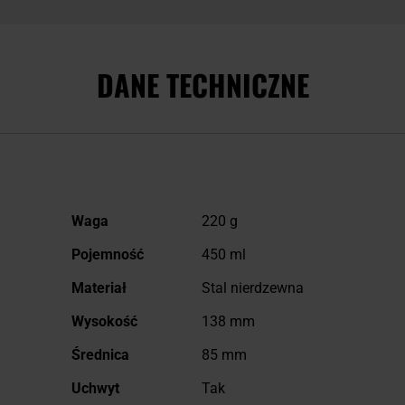
DANE TECHNICZNE
Więcej
Waga
220 g
informacji
Pojemność
450 ml
Materiał
Stal nierdzewna
Wysokość
138 mm
Średnica
85 mm
Uchwyt
Tak