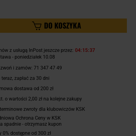
DO KOSZYKA
ów z usługą InPost jeszcze przez:
04
15
36
tawa - poniedziałek 10.08
zwoń i zamów:
71 347 47 49
 teraz, zapłać za 30 dni
mowa dostawa od 200 zł
t. o wartości
2,00 zł
na kolejne zakupy
terminowe zwroty dla klubowiczów KSK
dniowa Ochrona Ceny w KSK
a spadnie - otrzymasz kupon
y 0% dostępne od 300 zł