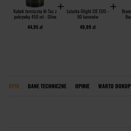
Kubek termiczny M-Tac z
Latarka Olight I3E EOS -
Bran
pokrywką 450 ml - Olive
90 lumenów
Ba
krz
44,95 zł
49,99 zł
OPIS
DANE TECHNICZNE
OPINIE
WARTO DOKUP