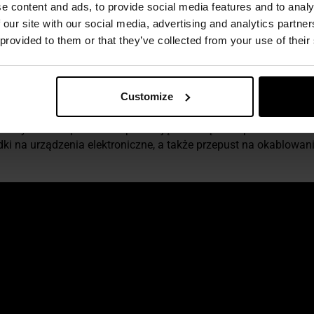
e content and ads, to provide social media features and to analy
 our site with our social media, advertising and analytics partn
 provided to them or that they’ve collected from your use of their
ję oraz ochronę przed chłodem, wiatrem oraz lekkim deszczem.
p
(utrudniający rozdzieranie się materiału), jej wypełnienie izol
Customize
we
wyścielone polarem zapewniają ochronę dłoni przed zmarzn
 na urządzenia elektroniczne, a także przepust na okablowani