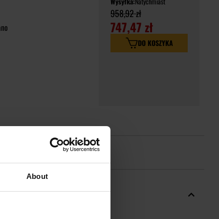
Wysyłka:
Natychmiast
958,92 zł
747,47 zł
ano
DO KOSZYKA
About