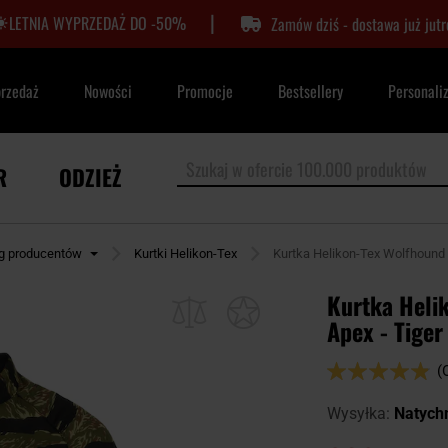
|
LETNIA WYPRZEDAŻ DO -50%
Zamów dziś - dostawa już jutr
przedaż
Nowości
Promocje
Bestsellery
Personali
R
ODZIEŻ
ug producentów
Kurtki Helikon-Tex
Kurtka Helikon-Tex Wolfhound C
Kurtka Heli
Apex - Tiger
Ocena:
(
96
100
% of
Wysyłka:
Natych