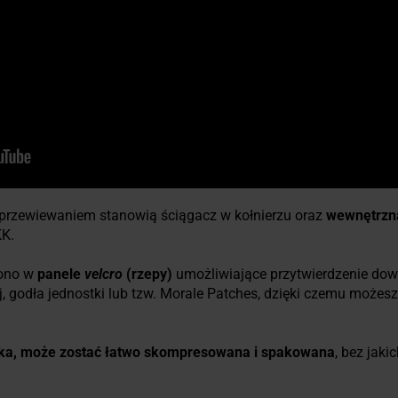
przewiewaniem stanowią ściągacz w kołnierzu oraz
wewnętrzna
K.
żono w
panele
velcro
(rzepy)
umożliwiające przytwierdzenie do
, godła jednostki lub tzw. Morale Patches, dzięki czemu możesz
ekka, może zostać łatwo skompresowana i spakowana
, bez jaki