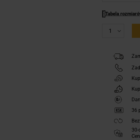
Tabela rozmiar
Zam
Zad
Kup
Kup
Dar
36
p
Bez
30-
Cen