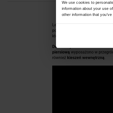
We use cookies to personalis
information about your use of
other information that you’ve
Lekka kurtka zapewniająca izolac
powłoki
z nylonu o splocie
rip-sto
który zapobiega utracie ciepła.
Dwie klasyczne kieszenie biodro
piersiową
wyposażono w przegródki
również
kieszeń wewnętrzną
.