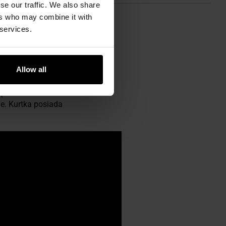
se our traffic. We also share
ers who may combine it with
 services.
 Kurtka wykonana została z
acyjne stanowi
Climashield Apex
,
Allow all
ięciem.
Kieszeń
e. Kurtka posiada