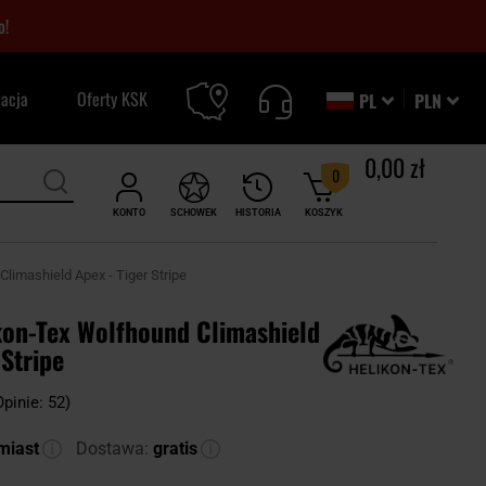
o!
zacja
Oferty KSK
PL
PLN
0,00 zł
0
KONTO
SCHOWEK
HISTORIA
KOSZYK
limashield Apex - Tiger Stripe
kon-Tex Wolfhound Climashield
 Stripe
Opinie: 52)
miast
Dostawa:
gratis