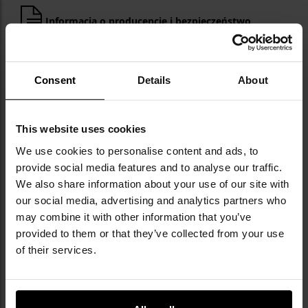
Informacja o producencie i bezpieczeństwo
Consent
Details
About
This website uses cookies
Militaria.pl jest oficjalnym dystrybutorem
We use cookies to personalise content and ads, to
marki Helikon-Tex.
provide social media features and to analyse our traffic.
We also share information about your use of our site with
Helikon-Tex to polska firma założona w 1983
our social media, advertising and analytics partners who
roku, specjalizująca się w produkcji odzieży
may combine it with other information that you’ve
taktycznej, militarnej i outdoorowej. Oferuje
provided to them or that they’ve collected from your use
szeroką gamę produktów, takich jak odzież,
of their services.
plecaki, torby i akcesoria taktyczne, które
zdobyły uznanie zarówno wśród służb
mundurowych, jak i pasjonatów outdooru. W jej
ofercie wyróżniają się linie takie jak: Bushcraft -