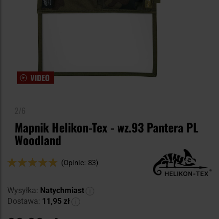
2/6
Mapnik Helikon-Tex - wz.93 Pantera PL
Woodland
Ocena:
(Opinie: 83)
96
100
% of
Wysyłka:
Natychmiast
Dostawa:
11,95 zł