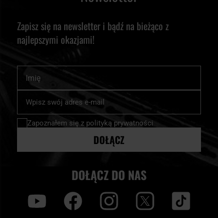
Zapisz się na newsletter i bądź na bieżąco z
najlepszymi okazjami!
Imię
Subskrybuj
nasz
newsletter:
Zapoznałem się z
polityką prywatności
DOŁĄCZ
DOŁĄCZ DO NAS
y
f
i
t
tt