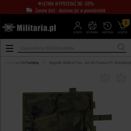
LETNIA WYPRZEDAŻ DO -50%
Zamów dziś - dostawa już w poniedziałek
0
KONTO
SCHOWEK
HISTORIA
KOSZYK
amuflażu wz.93 Pantera
Mapnik Helikon-Tex - wz.93 Pantera PL Woodland