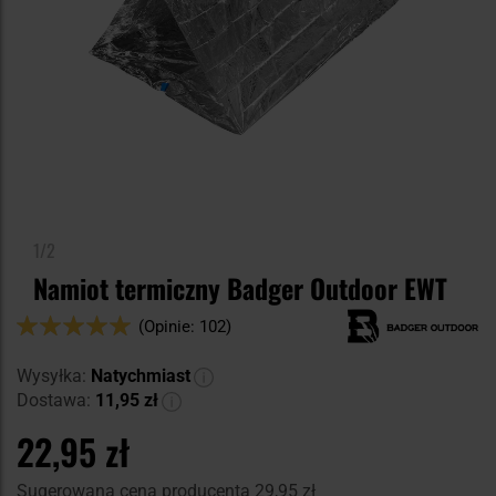
1/2
Namiot termiczny Badger Outdoor EWT
Ocena:
(Opinie: 102)
100
100
% of
Wysyłka:
Natychmiast
Dostawa:
11,95 zł
22,95 zł
Sugerowana cena producenta
29,95 zł