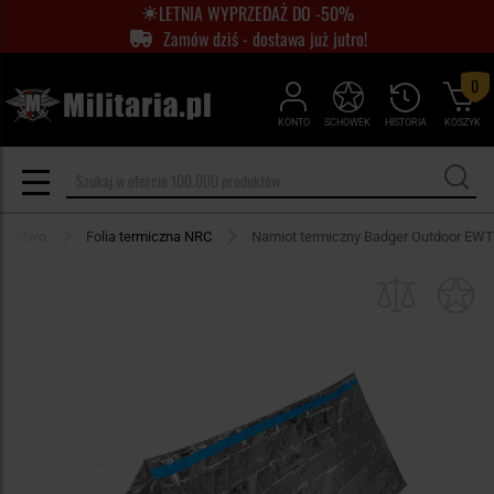
LETNIA WYPRZEDAŻ DO -50%
Zamów dziś - dostawa już jutro!
0
KONTO
SCHOWEK
HISTORIA
KOSZYK
wnictwo
Folia termiczna NRC
Namiot termiczny Badger Outdoor EWT