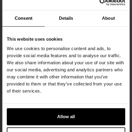
Wymiary: 240 x 150 x 90 cm
Wymiary po złożeniu: 22 x 19 x 1 cm
Waga: 150 g
Consent
Details
About
Producent:
Badger Outdoor
This website uses cookies
Informacja o producencie i bezpieczeństwo
We use cookies to personalise content and ads, to
provide social media features and to analyse our traffic.
We also share information about your use of our site with
our social media, advertising and analytics partners who
may combine it with other information that you’ve
provided to them or that they’ve collected from your use
of their services.
Militaria.pl jest wyłącznym dystrybutorem
marki Badger Outdoor w Polsce.
Badger Outdoor to marka stworzona przez
Allow all
byłych operatorów jednostek specjalnych,
oparta na praktycznym doświadczeniu
wyniesionym z realnych działań w trudnych