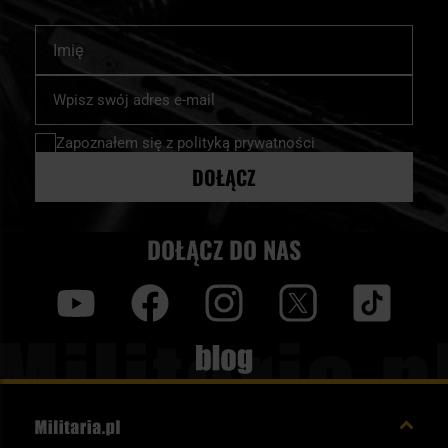
Imię
Subskrybuj
nasz
newsletter:
Zapoznałem się z
polityką prywatności
DOŁĄCZ
DOŁĄCZ DO NAS
y
f
i
t
tt
Blog