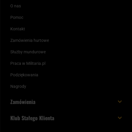
O nas
Pomoc
Kontakt
Zamówienia hurtowe
Służby mundurowe
Praca w Militaria.pl
Podziękowania
Nagrody
Zamówienia
Koszt i czas dostawy
Klub Stałego Klienta
Zamów do 23:00 - dostawa jutro!
Co zyskujesz z kontem KSK