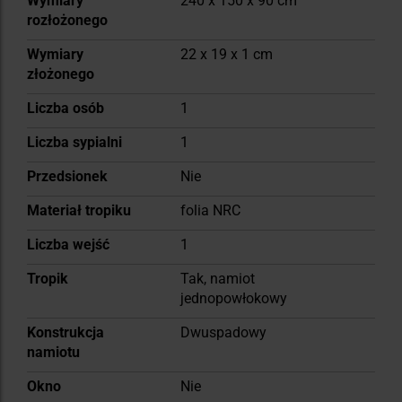
Wymiary
240 x 150 x 90 cm
rozłożonego
Wymiary
22 x 19 x 1 cm
złożonego
Liczba osób
1
Liczba sypialni
1
Przedsionek
Nie
Materiał tropiku
folia NRC
Liczba wejść
1
Tropik
Tak, namiot
jednopowłokowy
Konstrukcja
Dwuspadowy
namiotu
Okno
Nie