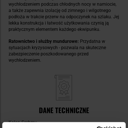
wychłodzeniem podczas chłodnych nocy w namiocie,
a także zapewnia izolację od zimnego i wilgotnego
podłoża w trakcie przerw na odpoczynek na szlaku. Jej
lekka konstrukcja i łatwość użytkowania czynią ją
praktycznym elementem każdego ekwipunku.
Ratownictwo i służby mundurowe:
Przydatna w
sytuacjach kryzysowych - pozwala na skuteczne
zabezpieczenie poszkodowanego przed
wychłodzeniem.
DANE TECHNICZNE
Kolor: Srebrny