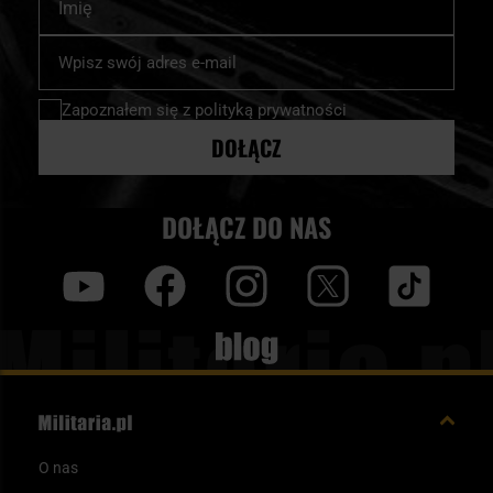
Subskrybuj
nasz
newsletter:
Zapoznałem się z
polityką prywatności
DOŁĄCZ
DOŁĄCZ DO NAS
y
f
i
t
tt
Blog
O nas