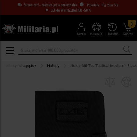
Zamów dziś - dostawa już w poniedziałek
10
g
26
m
54
s
LETNIA WYPRZEDAŻ DO -50%
0
KONTO
SCHOWEK
HISTORIA
KOSZYK
Notesy i długopisy
Notesy
Notes Mil-Tec Tactical Medium - Black