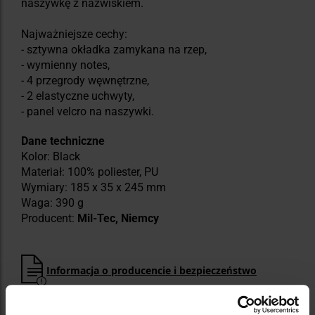
naszywkę z nazwiskiem.
Najważniejsze cechy:
- sztywna okładka zamykana na rzep,
- wymienny notes,
- 4 przegrody węwnętrzne,
- 2 elastyczne uchwyty,
- panel velcro na naszywki.
Dane techniczne
Kolor: Black
Materiał: 100% poliester, PU
Wymiary: 185 x 35 x 245 mm
Waga: 390 g
Producent:
Mil-Tec, Niemcy
Informacja o producencie i bezpieczeństwo