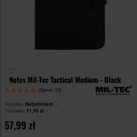
1/8
Notes Mil-Tec Tactical Medium - Black
Ocena:
(Opinie: 23)
100
100
% of
Wysyłka:
Natychmiast
Dostawa:
11,95 zł
57,99 zł