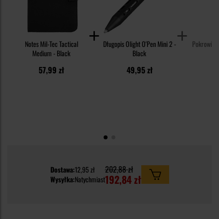
Notes Mil-Tec Tactical
Długopis Olight O'Pen Mini 2 -
Pokrowiec 
Medium - Black
Black
57,99 zł
49,95 zł
2
202,88 zł
Dostawa:
12,95 zł
192,84 zł
Wysyłka:
Natychmiast