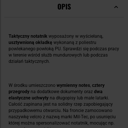
OPIS
Taktyczny notatnik
wyposażony w wyściełaną,
usztywnioną okładkę
wykonaną z poliestru
powlekanego powłoką PU. Sprawdzi się podczas pracy
w terenie wśród służb mundurowych lub podczas
działań taktycznych.
W środku umieszczono
wymienny notes
,
cztery
przegrody
na dodatkowe dokumenty oraz
dwa
elastyczne uchwyty
na długopisy lub małe latarki.
Całość zapinana jest na solidny rzep zapobiegający
przypadkowemu otwarciu. Na froncie zamocowano
naszywkę velcro z nazwą marki Mil-Tec, po usunięciu
której można spersonalizować notatnik, mocując np.