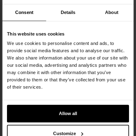
Consent
Details
About
Militaria.pl jest oficjalnym dystrybutorem
This website uses cookies
marki Mil-Tec.
We use cookies to personalise content and ads, to
provide social media features and to analyse our traffic.
Mil-Tec to marka stworzona przez firmę Sturm
We also share information about your use of our site with
Handels GmbH, która od 1971 roku specjalizuje
our social media, advertising and analytics partners who
się w produkcji i dystrybucji odzieży oraz
may combine it with other information that you’ve
sprzętu outdoorowego i taktycznego.
Korzystając z doświadczenia w pracy z
provided to them or that they’ve collected from your use
nadwyżkami wojskowymi i jednocześnie
of their services.
rozwijając własne, nowoczesne rozwiązania -
jak linia cywilnych kamuflaży Phantomleaf® -
firma zyskała renomę producenta wysokiej
jakości sprzętu w atrakcyjnej cenie. Marka dba
Allow all
o etyczne standardy w krajach produkcji,
aktywnie wspierając inicjatywę "Social Fair".
Ciekawostką jest oferta replik historycznych
Customize