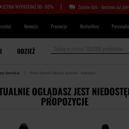
|
LETNIA WYPRZEDAŻ DO -50%
Zamów dziś - dostawa już jutr
przedaż
Nowości
Promocje
Bestsellery
Personali
R
ODZIEŻ
ary damskie
Polar damski Alpinus Elvenes - Niebieski
TUALNIE OGLĄDASZ JEST NIEDOSTĘ
PROPOZYCJE