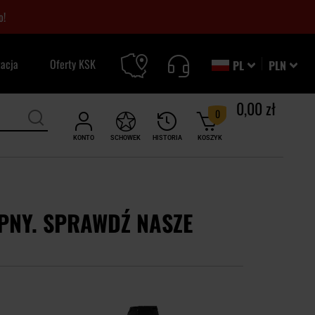
o!
zacja
Oferty KSK
PL
PLN
0,00 zł
0
KONTO
SCHOWEK
HISTORIA
KOSZYK
PNY. SPRAWDŹ NASZE