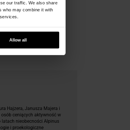
se our traffic. We also share
ers who may combine it with
 services.
Allow all
ura Hajzera, Janusza Majera i
la osób ceniących aktywność w
 latach nieobecności Alpinus
ogie i proekologiczne