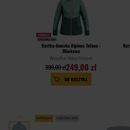
PROMOCJA
KOŃCÓWKA SERII
Kurtka damska Alpinus Tofana -
Kur
Oliwkowa
Wysyłka: Natychmiast
249,00 zł
399,00 zł
DO KOSZYKA
WYPRZEDAŻ
KOŃCÓWKA SERII