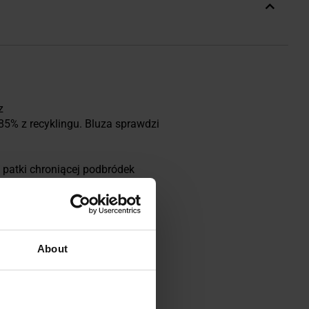
z
5% z recyklingu. Bluza sprawdzi
 patki chroniącej podbródek
zenoszenie i
wo osłania plecy przed
About