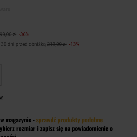
owaru
99,00 zł
-36%
 30 dni przed obniżką
219,00 zł
-13%
ów
 w magazynie -
sprawdź produkty podobne
ybierz rozmiar i zapisz się na powiadomienie o
ępności