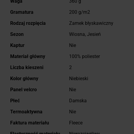
Waga
360 g
Gramatura
200 g/m2
Rodzaj rozpięcia
Zamek błyskawiczny
Sezon
Wiosna, Jesień
Kaptur
Nie
Materiał główny
100% poliester
Liczba kieszeni
2
Kolor główny
Niebieski
Panel velcro
Nie
Płeć
Damska
Termoaktywna
Nie
Faktura materiału
Fleece
Elastyczność materiału
Nierozciągliwy