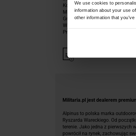
We use cookies to personalis
Kolor: Niebieski
information about your use of
Materiał: 100% poliester
other information that you’ve
Gramatura: 200 g/m2
Waga: 360 g
Producent:
Alpinus, Polska
Informacja o producencie i b
Militaria.pl jest dealerem premiu
Alpinus to polska marka outdooro
Ryszarda Wareckiego. Od początku 
terenie. Jako jedna z pierwszych 
powrócił na rynek, zachowując swo