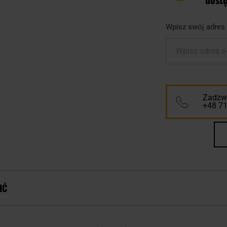
Wpisz swój adres 
Wpisz adres e
Zadzwo
+48 7
IĆ