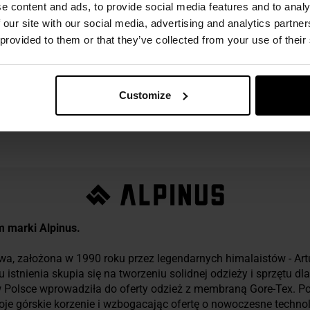
e content and ads, to provide social media features and to analy
 our site with our social media, advertising and analytics partn
 provided to them or that they’ve collected from your use of their
Customize
ezpieczeństwo
m marki Alpinus.
wa, założona w 1990 roku przez legendarnych himalaistów - Art
istnienia skupia się na tworzeniu solidnej odzieży i sprzętu d
w Polsce wprowadziła do oferty odzież z membraną Gore-Tex. Po
je górskie korzenie i wzbogacając ofertę o nowoczesne technol