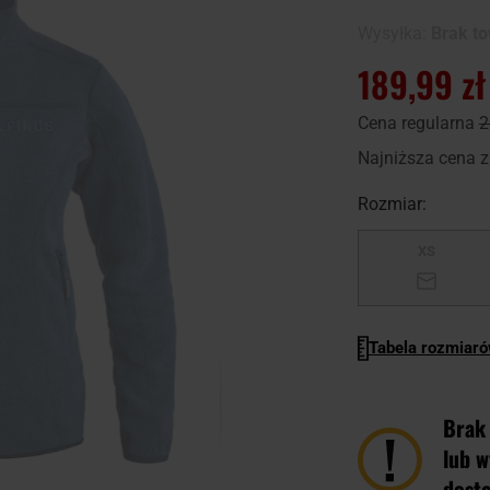
100
100
% of
Wysyłka:
Brak t
189,99 zł
Cena regularna
2
Najniższa cena z
Rozmiar:
XS
Tabela rozmiar
Brak
lub w
dost