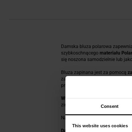
Damska bluza polarowa zapewniaj
szybkoschnącego
materiału Pola
się noszona samodzielnie lub jak
Bluza zapinana jest za pomocą
z
zapobiega podrażnieniom.
Dwie p
przechowywanie podręcznych akc
Wysoki kołnierz
skutecznie zabez
zimnem.
Taliowany krój
gwarantu
Consent
Na piersi wyhaftowano napis Alpi
This website uses cookies
Dane techniczne